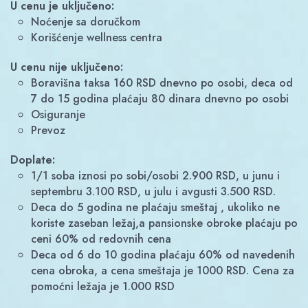
U cenu je uključeno:
Noćenje sa doručkom
Korišćenje wellness centra
U cenu nije uključeno:
Boravišna taksa 160 RSD dnevno po osobi, deca od
7 do 15 godina plaćaju 80 dinara dnevno po osobi
Osiguranje
Prevoz
Doplate:
1/1 soba iznosi po sobi/osobi 2.900 RSD, u junu i
septembru 3.100 RSD, u julu i avgusti 3.500 RSD.
Deca do 5 godina ne plaćaju smeštaj , ukoliko ne
koriste zaseban ležaj,a pansionske obroke plaćaju po
ceni 60% od redovnih cena
Deca od 6 do 10 godina plaćaju 60% od navedenih
cena obroka, a cena smeštaja je 1000 RSD. Cena za
pomoćni ležaja je 1.000 RSD