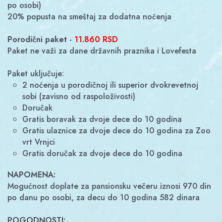
po osobi)
20% popusta na smeštaj za dodatna noćenja
Porodični paket -
11.860 RSD
Paket ne važi za dane državnih praznika i Lovefesta
Paket uključuje:
2 noćenja u porodičnoj ili superior dvokrevetnoj
sobi (zavisno od raspoloživosti)
doručak
gratis boravak za dvoje dece do 10 godina
gratis ulaznice za dvoje dece do 10 godina za Zoo
vrt Vrnjci
gratis doručak za dvoje dece do 10 godina
NAPOMENA:
Mogućnost doplate za pansionsku večeru iznosi 970 din
po danu po osobi, za decu do 10 godina 582 dinara
POGODNOSTI: