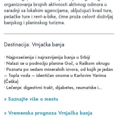
organizovanja brojnih aktivnosti aktivnog odmora u
saradnji sa lokalnim agencijama, uključujući kvad ture,
pešačke ture i rent-a-bike, čime pruža celovit doživljaj
banjskog i planinskog turizma.
Destinacija: Vrnjačka banja
• Najposećenija i najrazvijenija banja u Srbiji
• Nalazi se u podnožju planine Goč, u Raškom okrugu
• Poznata po sedam mineralnih izvora, od kojih je jedan
– Topla voda – identičan onome u Karlovim Varima
(Češka)
• Lečenje: digestivni trakt, dijabetes, reumatske i...
» Saznajte više o mestu
» Vremenska prognoza Vrnjačka banja