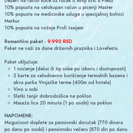
Dezert na račun kuće uz ručak u Avliji Erić u Plešu
10% popusta na celokupan račun u piceriji Master
10% popusta na medicinske usluge u specijalnoj bolnici
Merkur
10% popusta na vožnje Profi taxijem
Romantični paket -
9.990 RSD
Paket ne važi za dane državnih praznika i Lovefesta
Paket uključuje:
1 noćenje (delux ili tip sobe po izboru i dostupnosti)
2 karte za celodnevno korišćenje termalnih bazena i
akva parka Vrnjačke terme (400m od hotela)
vino u sobi
slatki tanjir dobrodošlice na poklon
masaža lica 20 minuta (1 po osobi) na poklon
NAPOMENE:
Mogućnost doplate za pansionski doručak (770 dinara
po danu po osobi) i pansionsku večeru (870 din po danu