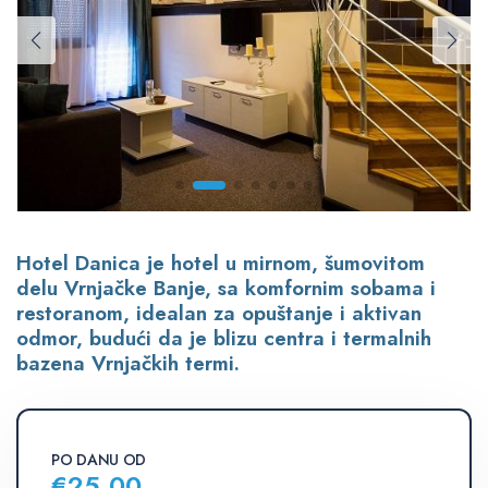
Hotel Danica je hotel u mirnom, šumovitom
delu Vrnjačke Banje, sa komfornim sobama i
restoranom, idealan za opuštanje i aktivan
odmor, budući da je blizu centra i termalnih
bazena Vrnjačkih termi.
PO DANU OD
€
25.00