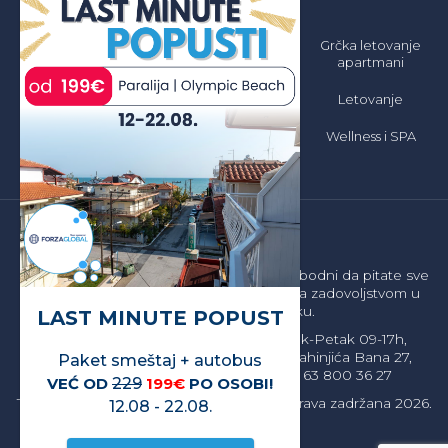
Letovanje 2026
Grčka Letovanje
Grčka letovanje
Jeftino
2026 Apartmani
apartmani
Jeftino
Grčka Letovanje
Letovanje
2026 All inclusive
Grčka letovanje
hoteli
Wellness i SPA
Sajt je informativnog karaktera. Budite slobodni da pitate sve
što vas interesuje. Odgovorićemo vam sa zadovoljstvom u
najkraćem mogućem roku.
LAST MINUTE POPUST
ZIMSKO RADNO VREME - Ponedeljak-Petak 09-17h,
Subota 10-15h, Nedeljom ne radimo Strahinjića Bana 27,
Paket smeštaj + autobus
Beograd - office@forzatravel.rs
+381 63 800 36 27
VEĆ OD
229
199€
PO OSOBI!
Turistička agencija - Forza Global ©. Sva prava zadržana 2026.
12.08 - 22.08.
by Explicit