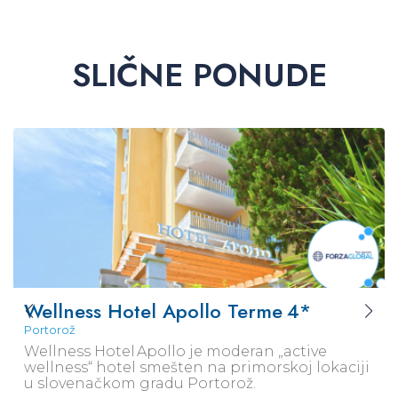
SLIČNE PONUDE
Wellness Hotel Apollo Terme
4*
Portorož
Wellness Hotel Apollo je moderan „active
wellness“ hotel smešten na primorskoj lokaciji
u slovenačkom gradu Portorož.