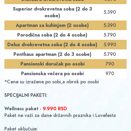
Superior dvokrevetna soba (2 do 3
5.390
osobe)
Apartman sa kuhinjom (2 osobe)
5.390
Porodična soba (2 do 4 osobe)
5.790
Delux dvokrevetna soba (2 do 4 osobe)
5.990
Penthaus apartman (2 do 3 osobe)
5.790
Pansionski doručak po osobi
790
Pansionska večera po osobi
970
*Cene su izražene po sobi,a obrok po osobi
SPECIJALNI PAKETI:
Wellness paket -
9.990 RSD
Paket ne važi za dane državnih praznika i Lovefesta
Paket uključuje: