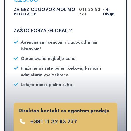
ZA BRZ ODGOVOR MOLIMO
011 32 83
- 4
POZOVITE
777
LINIJE
ZAŠTO FORZA GLOBAL ?
Agencija sa licencom i dugogodišnjim
iskustvom!
Garantovano najbolje cene
Plaćanje na rate putem čekova, kartica i
administrativne zabrane
Letujte danas platite sutra!
Direktan kontakt sa agentom prodaje
+381 11 32 83 777