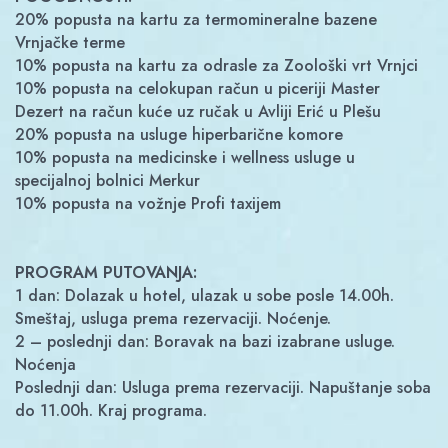
20% popusta na kartu za termomineralne bazene
Vrnjačke terme
10% popusta na kartu za odrasle za Zoološki vrt Vrnjci
10% popusta na celokupan račun u piceriji Master
Dezert na račun kuće uz ručak u Avliji Erić u Plešu
20% popusta na usluge hiperbarične komore
10% popusta na medicinske i wellness usluge u
specijalnoj bolnici Merkur
10% popusta na vožnje Profi taxijem
PROGRAM PUTOVANJA:
1 dan: Dolazak u hotel, ulazak u sobe posle 14.00h.
Smeštaj, usluga prema rezervaciji. Noćenje.
2 – poslednji dan: Boravak na bazi izabrane usluge.
Noćenja
Poslednji dan: Usluga prema rezervaciji. Napuštanje soba
do 11.00h. Kraj programa.