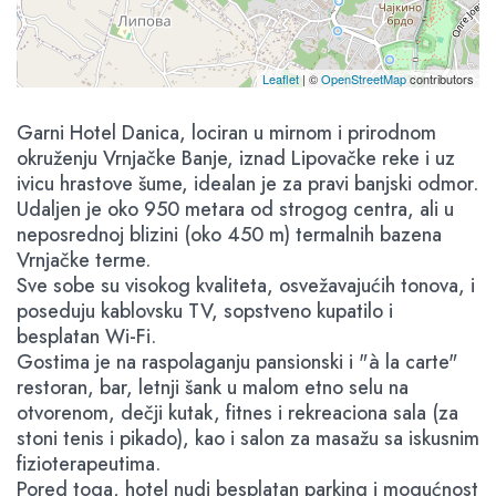
Leaflet
| ©
OpenStreetMap
contributors
Garni Hotel Danica, lociran u mirnom i prirodnom
okruženju Vrnjačke Banje, iznad Lipovačke reke i uz
ivicu hrastove šume, idealan je za pravi banjski odmor.
Udaljen je oko 950 metara od strogog centra, ali u
neposrednoj blizini (oko 450 m) termalnih bazena
Vrnjačke terme.
Sve sobe su visokog kvaliteta, osvežavajućih tonova, i
poseduju kablovsku TV, sopstveno kupatilo i
besplatan Wi-Fi.
Gostima je na raspolaganju pansionski i "à la carte"
restoran, bar, letnji šank u malom etno selu na
otvorenom, dečji kutak, fitnes i rekreaciona sala (za
stoni tenis i pikado), kao i salon za masažu sa iskusnim
fizioterapeutima.
Pored toga, hotel nudi besplatan parking i mogućnost