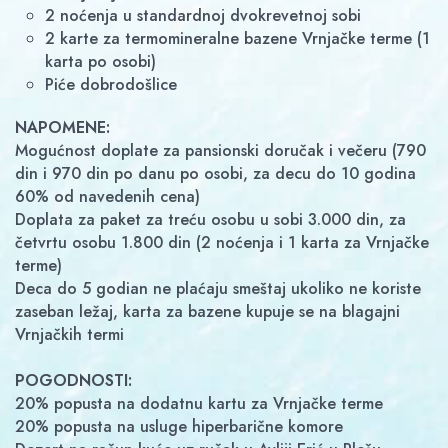
2 noćenja u standardnoj dvokrevetnoj sobi
2 karte za termomineralne bazene Vrnjačke terme (1
karta po osobi)
piće dobrodošlice
NAPOMENE:
Mogućnost doplate za pansionski doručak i večeru (790
din i 970 din po danu po osobi, za decu do 10 godina
60% od navedenih cena)
Doplata za paket za treću osobu u sobi 3.000 din, za
četvrtu osobu 1.800 din (2 noćenja i 1 karta za Vrnjačke
terme)
Deca do 5 godian ne plaćaju smeštaj ukoliko ne koriste
zaseban ležaj, karta za bazene kupuje se na blagajni
Vrnjačkih termi
POGODNOSTI:
20% popusta na dodatnu kartu za Vrnjačke terme
20% popusta na usluge hiperbarične komore