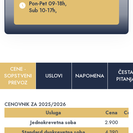
Pon-Pet 09-18h,
Sub 10-17h,
CENE -
ČEST
SOPSTVENI
USLOVI
NAPOMENA
PITANJ
PREVOZ
CENOVNIK ZA 2025/2026
Usluga
Cena
Cen
Jednokrevetna soba
2.900
Standard dvokrevetna soba
4.390