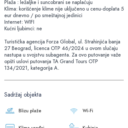
Plaža : ležaljke i suncobrani se naplaćuju
Klima: korišćenje klime nije uključeno u cenu-doplata 5
eur dnevno / po smeštajnoj jedinici
Internet: WIFI
Kućni ljubimci: ne
Turistička agencija Forza Global, ul. Strahinjića banja
27 Beograd, licenca OTP 46/2024 u ovom slučaju
nastupa u svojstvu subagenta. Za ovo putovanje važe
opšti uslovi putovanja TA Grand Tours OTP
134/2021, kategorija A.
Sadržaj objekta
Blizu plaže
Wi-Fi
Klima uređaj
Kuhinja