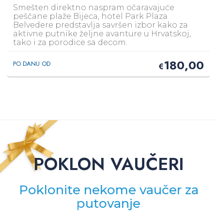
Smešten direktno naspram očaravajuće
peščane plaže Bijeca, hotel Park Plaza
Belvedere predstavlja savršen izbor kako za
aktivne putnike željne avanture u Hrvatskoj,
tako i za porodice sa decom.
180,00
PO DANU OD
€
POKLON VAUČERI
Poklonite nekome vaučer za
putovanje