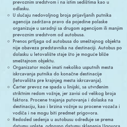
prevoznim sredstvom i na istim sedištima kao u
odlasku.
U slučaju nedovoljnog broja prijavljanih putnika
agencija zadržava pravo da pojedine polaske
organizuje u saradnji sa drugom agencijom ili manjim
prevoznim sredstvom od autobusa.
Prenos prtljaga od autobusa do smeštajnog objekta
nije obaveza predstavnika na destinaciji. Autobus po
dolasku u letovalište staje što je moguće bliže
smeštajnom objektu.
Organizator može imati nekoliko usputnih mesta
iskrcavanja putnika do konačne destinacije
(letovališta pre krajnjeg mesta iskrcavanja).
Čarter prevoz ne spada u linijski, sa utvrđenim
striktnim redom vožnje, jer zavisi od velikog broja
faktora. Procene trajanja putovanja i dolaska na
destinaciju, kao i brzina vožnje su procene vozača i
vodiča i ne mogu biti predmet prigovora.
Redosled sedenja u autobusu određuje se prema
datumu uplate, odnosno datumu sklapanja Ugovora