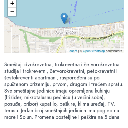
+
−
Leaflet
| ©
OpenStreetMap
contributors
Smeštaj: dvokrevetna, trokrevetna i četvorokrevetna
studija i trokrevetni, četvorokrevetni, petokrevetni i
šestokreventi apartmani, raspoređeni su po
spuštenom prizemlju, prvom, drugom i trećem spratu.
Sve smeštajne jedinice imaju opremljenu kuhinju
(frižider, mikrotalasnu pećnicu (u većini soba),
posuđe, pribor) kupatilo, peškire, klima uređaj, TV,
terasu. Jedan broj smeštajnih jedinica ima pogled na
more i Solun. Promena posteljine i peškira na 5 dana