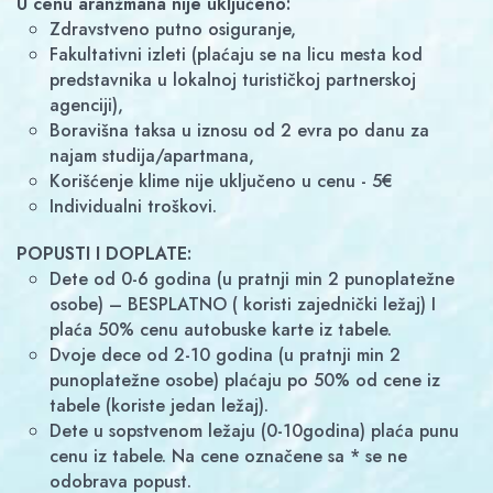
U cenu aranžmana nije uključeno:
zdravstveno putno osiguranje,
fakultativni izleti (plaćaju se na licu mesta kod
predstavnika u lokalnoj turističkoj partnerskoj
agenciji),
boravišna taksa u iznosu od 2 evra po danu za
najam studija/apartmana,
Korišćenje klime nije uključeno u cenu - 5€
individualni troškovi.
POPUSTI I DOPLATE:
Dete od 0-6 godina (u pratnji min 2 punoplatežne
osobe) – BESPLATNO ( koristi zajednički ležaj) I
plaća 50% cenu autobuske karte iz tabele.
Dvoje dece od 2-10 godina (u pratnji min 2
punoplatežne osobe) plaćaju po 50% od cene iz
tabele (koriste jedan ležaj).
Dete u sopstvenom ležaju (0-10godina) plaća punu
cenu iz tabele. Na cene označene sa * se ne
odobrava popust.