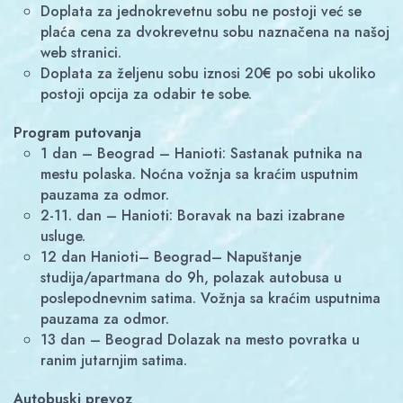
Doplata za jednokrevetnu sobu ne postoji već se
plaća cena za dvokrevetnu sobu naznačena na našoj
web stranici.
Doplata za željenu sobu iznosi 20€ po sobi ukoliko
postoji opcija za odabir te sobe.
Program putovanja
1 dan – Beograd – Hanioti: Sastanak putnika na
mestu polaska. Noćna vožnja sa kraćim usputnim
pauzama za odmor.
2-11. dan – Hanioti: Boravak na bazi izabrane
usluge.
12 dan Hanioti– Beograd– Napuštanje
studija/apartmana do 9h, polazak autobusa u
poslepodnevnim satima. Vožnja sa kraćim usputnima
pauzama za odmor.
13 dan – Beograd Dolazak na mesto povratka u
ranim jutarnjim satima.
Autobuski prevoz