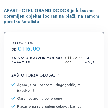
APARTHOTEL GRAND DODOS je luksuzno
opremljen objekat lociran na plaži, na samom
početku šetališta
PO OSOBI OD
€
115.00
OD
ZA BRZ ODGOVOR MOLIMO
011 32 83
- 4
POZOVITE
777
LINIJE
ZAŠTO FORZA GLOBAL ?
Agencija sa licencom i dugogodišnjim
iskustvom!
Garantovano najbolje cene
Plaćanje na rate putem čekova, kartica i