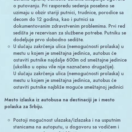
o putovanju. Pri rasporedu sedenja posebno se
uzimaju u obzir stariji putnici, trudnice, porodice sa
decom do 12 godina, kao i putnici sa
dokumentovanim zdravstvenim problemima. Prvi red
sedišta je rezervisan za službene potrebe. Putniku se
dodeljuje prvo slobodno sedište.
U slučaju zakrčenja ulica (nemogućnosti prolaska) u
mestu u kojem je smeštajna jedinica, autobus će
ostaviti putnike najdalje 600m od smeštajne jedinice
(ukoliko u opisu vile nije naznačeno drugačije).
U slučaju zakrčenja ulica (nemogućnosti prolaska) u
mestu u kojem je smeštajna jedinica, autobus će
ostaviti putnike najbliže moguće smeštajnoj jedinici
Mesto izlaska iz autobusa na destinaciji je i mesto
polaska za Srbiju.
Postoji mogućnost ulazaka/izlazaka i na usputnim
stanicama na autoputu, u dogovoru sa vodičem i