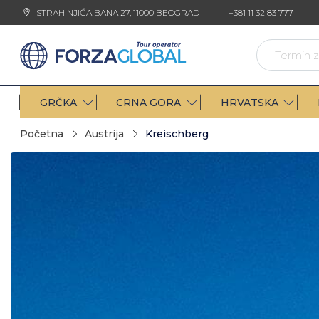
STRAHINJIĆA BANA 27, 11000 BEOGRAD
+381 11 32 83 777
GRČKA
CRNA GORA
HRVATSKA
Početna
Austrija
Kreischberg