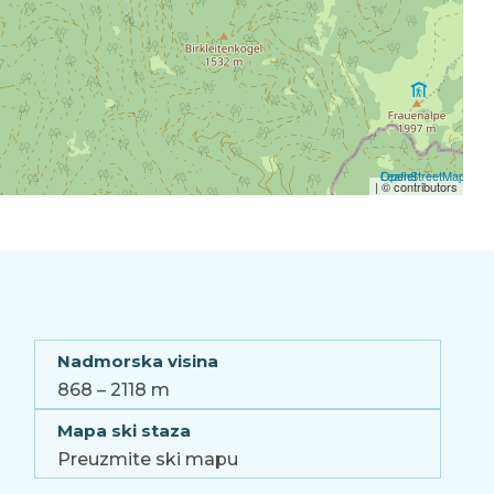
Leaflet
OpenStreetMap
| ©
contributors
Nadmorska visina
868 – 2118 m
Mapa ski staza
Preuzmite ski mapu