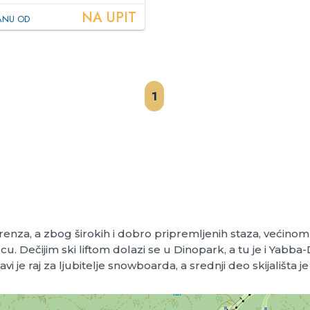
NA UPIT
ANU OD
1
. Lorenza, a zbog širokih i dobro pripremljenih staza, veći
ecu. Dečijim ski liftom dolazi se u Dinopark, a tu je i Ya
ravi je raj za ljubitelje snowboarda, a srednji deo skijališta