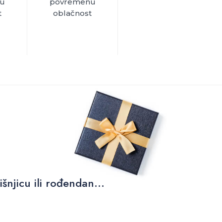
u
povremenu
t
oblačnost
njicu ili rođendan...