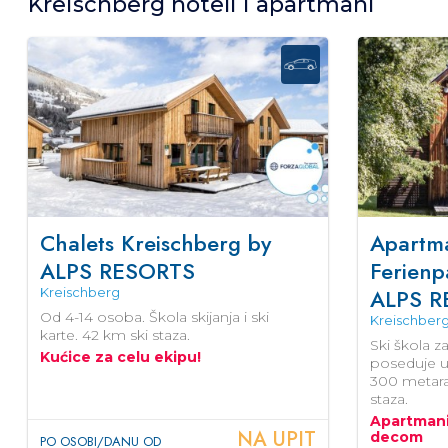
Kreischberg hoteli i apartmani
Chalets Kreischberg by
Apartma
ALPS RESORTS
Ferienp
ALPS R
Kreischberg
Od 4-14 osoba. Škola skijanja i ski
Kreischber
karte. 42 km ski staza.
Ski škola z
Kućice za celu ekipu!
poseduje un
300 metara
staza.
Apartmani
NA UPIT
decom
PO OSOBI/DANU OD