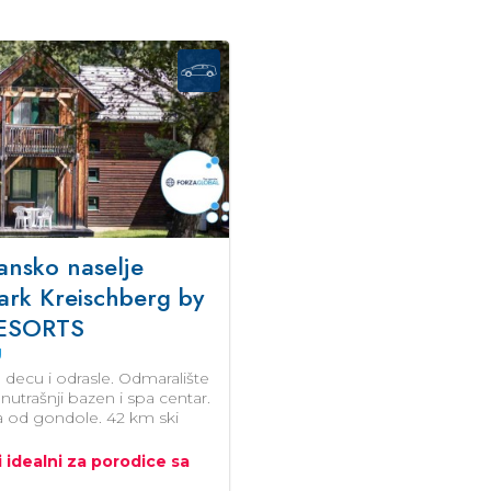
nsko naselje
ark Kreischberg by
ESORTS
g
a decu i odrasle. Odmaralište
utrašnji bazen i spa centar.
 od gondole. 42 km ski
 idealni za porodice sa