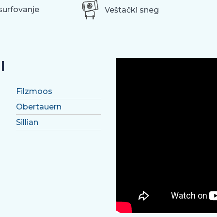
surfovanje
Veštački sneg
I
Filzmoos
Obertauern
Sillian