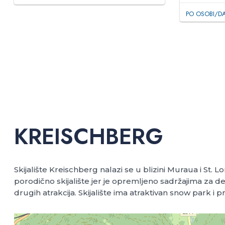
PO OSOBI/D
KREISCHBERG
Skijalište Kreischberg nalazi se u blizini Muraua i St
porodično skijalište jer je opremljeno sadržajima za d
drugih atrakcija. Skijalište ima atraktivan snow park i p
+
−