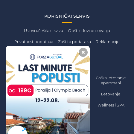
KORISNIČKI SERVIS
Uslovi učešća u kvizu
Opšti uslovi putovanja
Privatnost podataka
Zaštita podataka
Reklamacije
PONUDA
Letovanje 2026
Grčka Letovanje
Grčka letovanje
Jeftino
2026 Apartmani
apartmani
Jeftino
Grčka Letovanje
Letovanje
2026 All inclusive
Grčka letovanje
hoteli
Wellness i SPA