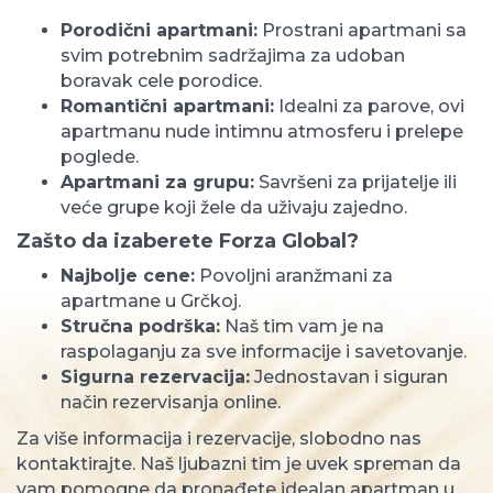
Porodični apartmani:
Prostrani apartmani sa
svim potrebnim sadržajima za udoban
boravak cele porodice.
Romantični apartmani:
Idealni za parove, ovi
apartmanu nude intimnu atmosferu i prelepe
poglede.
Apartmani za grupu:
Savršeni za prijatelje ili
veće grupe koji žele da uživaju zajedno.
Zašto da izaberete Forza Global?
Najbolje cene:
Povoljni aranžmani za
apartmane u Grčkoj.
Stručna podrška:
Naš tim vam je na
raspolaganju za sve informacije i savetovanje.
Sigurna rezervacija:
Jednostavan i siguran
način rezervisanja online.
Za više informacija i rezervacije, slobodno nas
kontaktirajte. Naš ljubazni tim je uvek spreman da
vam pomogne da pronađete idealan apartman u