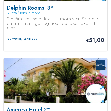
Delphin Rooms
3*
Sivota / Jonsko more
Smeštaj koji se nalazi u samom srcu Sivote. Na
par minuta laganog hoda od luke i okolnih
plaža.
51,00
PO OSOBI/DANU OD
€
America Hotel
2*