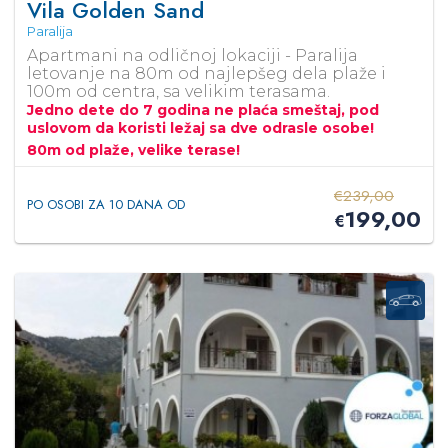
Vila Golden Sand
Paralija
Apartmani na odličnoj lokaciji - Paralija
letovanje na 80m od najlepšeg dela plaže i
100m od centra, sa velikim terasama.
Jedno dete do 7 godina ne plaća smeštaj, pod
uslovom da koristi ležaj sa dve odrasle osobe!
80m od plaže, velike terase!
€
239,00
PO OSOBI ZA 10 DANA OD
199,00
€