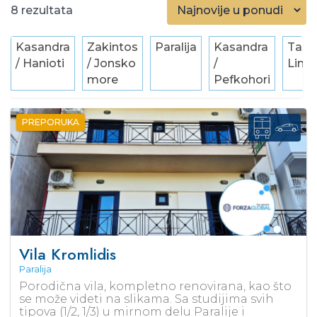
8
Kasandra
Zakintos
Paralija
Kasandra
Taso
/ Hanioti
/ Jonsko
/
Lime
more
Pefkohori
PREPORUKA
Vila Kromlidis
Paralija
Porodična vila, kompletno renovirana, kao što
se može videti na slikama. Sa studijima svih
tipova (1/2, 1/3) u mirnom delu Paralije i