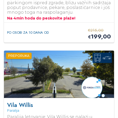
parkingom ispred zgrade, blizu važnih sadržaja
poput prodavnice, pekare, poslastičarnice i još
mnogo toga na raspolaganju.
Na 4min hoda do peskovite plaže!
€
215,00
PO OSOBI ZA 10 DANA OD
199,00
€
PREPORUKA
Vila Willis
Paralija
Paralija letovanje: Vila Willis se nalazi u