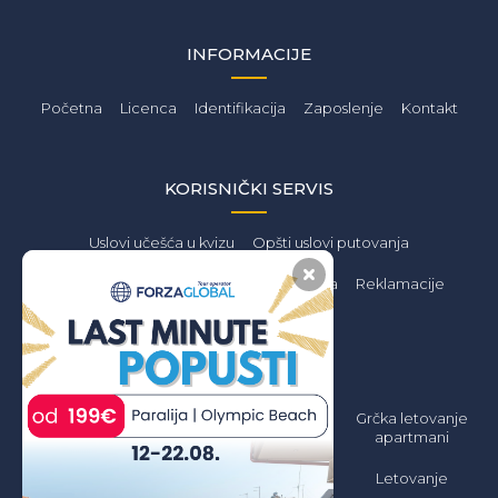
INFORMACIJE
Početna
Licenca
Identifikacija
Zaposlenje
Kontakt
KORISNIČKI SERVIS
Uslovi učešća u kvizu
Opšti uslovi putovanja
Privatnost podataka
Zaštita podataka
Reklamacije
PONUDA
Letovanje 2026
Grčka Letovanje
Grčka letovanje
Jeftino
2026 Apartmani
apartmani
Jeftino
Grčka Letovanje
Letovanje
2026 All inclusive
Grčka letovanje