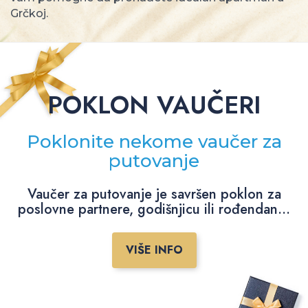
Grčkoj.
POKLON VAUČERI
Poklonite nekome vaučer za
putovanje
Vaučer za putovanje je savršen poklon za
poslovne partnere, godišnjicu ili rođendan...
VIŠE INFO