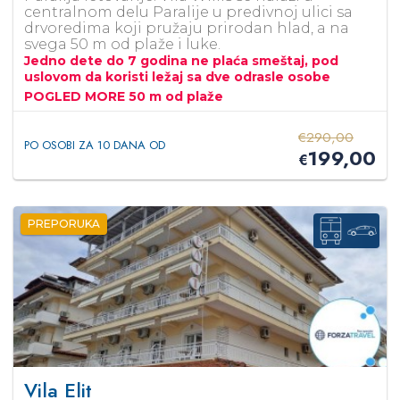
centralnom delu Paralije u predivnoj ulici sa
drvoredima koji pružaju prirodan hlad, a na
svega 50 m od plaže i luke.
Jedno dete do 7 godina ne plaća smeštaj, pod
uslovom da koristi ležaj sa dve odrasle osobe
POGLED MORE 50 m od plaže
€
290,00
PO OSOBI ZA 10 DANA OD
199,00
€
PREPORUKA
Vila Elit