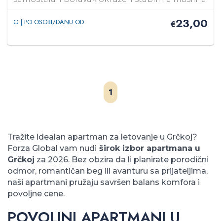
23,00
G | PO OSOBI/DANU OD
€
1
Tražite idealan apartman za letovanje u Grčkoj?
Forza Global vam nudi
širok izbor apartmana u
Grčkoj
za 2026. Bez obzira da li planirate porodični
odmor, romantičan beg ili avanturu sa prijateljima,
naši apartmani pružaju savršen balans komfora i
povoljne cene.
POVOLJNI APARTMANI U