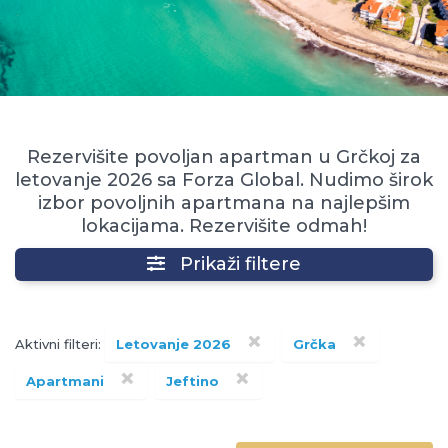
Rezervišite povoljan apartman u Grčkoj za
letovanje 2026 sa Forza Global. Nudimo širok
izbor povoljnih apartmana na najlepšim
lokacijama. Rezervišite odmah!
Prikaži filtere
×
×
Aktivni filteri:
Letovanje 2026
Grčka
×
×
Apartmani
Jeftino