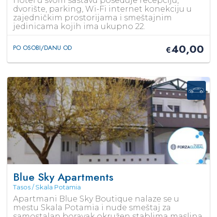
Hotel u svom sastavu poseduje recepciju,
dvorište, parking, Wi-Fi internet konekciju u
zajedničkim prostorijama i smeštajnim
jedinicama kojih ima ukupno 22.
40,00
PO OSOBI/DANU OD
€
Blue Sky Apartments
Tasos / Skala Potamia
Apartmani Blue Sky Boutique nalaze se u
mestu Skala Potamia i nude smeštaj za
samostalan boravak okružen stablima maslina.