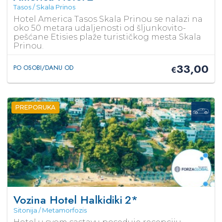
Tasos / Skala Prinos
Hotel America Tasos Skala Prinou se nalazi na
oko 50 metara udaljenosti od šljunkovito-
pešćane Etisies plaže turističkog mesta Skala
Prinou.
33,00
PO OSOBI/DANU OD
€
PREPORUKA
Vozina Hotel Halkidiki
2*
Sitonija / Metamorfozis