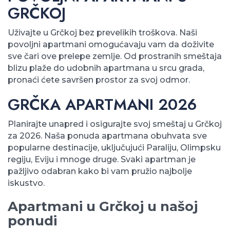
GRČKOJ
Uživajte u Grčkoj bez prevelikih troškova. Naši
povoljni apartmani omogućavaju vam da doživite
sve čari ove prelepe zemlje. Od prostranih smeštaja
blizu plaže do udobnih apartmana u srcu grada,
pronaći ćete savršen prostor za svoj odmor.
GRČKA APARTMANI 2026
Planirajte unapred i osigurajte svoj smeštaj u Grčkoj
za 2026. Naša ponuda apartmana obuhvata sve
popularne destinacije, uključujući Paraliju, Olimpsku
regiju, Eviju i mnoge druge. Svaki apartman je
pažljivo odabran kako bi vam pružio najbolje
iskustvo.
Apartmani u Grčkoj u našoj
ponudi