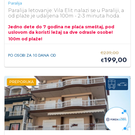
Paralija
Paralija letovanje: Vila Elit nalazi se u Paraliji, a
od plaže je udaljena 100m - 2-3 minuta hoda.
Jedno dete do 7 godina ne plaća smeštaj, pod
uslovom da koristi ležaj sa dve odrasle osobe!
100m od plaže!
€
239,00
PO OSOBI ZA 10 DANA OD
199,00
€
PREPORUKA