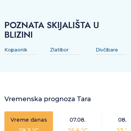
POZNATA SKIJALIŠTA U
BLIZINI
Kopaonik
Zlatibor
Divčibare
Vremenska prognoza Tara
Vreme danas
07.08.
08.0
29.3 °C
25.6 °C
23.2 