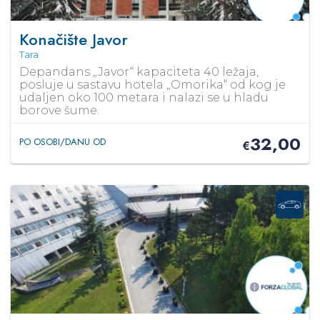
Konačište Javor
Tara
Depandans „Javor“ kapaciteta 40 ležaja,
posluje u sastavu hotela „Omorika“ od kog je
udaljen oko 100 metara i nalazi se u hladu
borove šume.
32,00
PO OSOBI/DANU OD
€