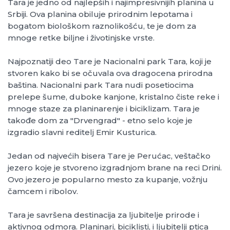
Tara je jedno od najlepših i najimpresivnijih planina u
Srbiji. Ova planina obiluje prirodnim lepotama i
bogatom biološkom raznolikošću, te je dom za
mnoge retke biljne i životinjske vrste.
Najpoznatiji deo Tare je Nacionalni park Tara, koji je
stvoren kako bi se očuvala ova dragocena prirodna
baština. Nacionalni park Tara nudi posetiocima
prelepe šume, duboke kanjone, kristalno čiste reke i
mnoge staze za planinarenje i biciklizam. Tara je
takođe dom za "Drvengrad" - etno selo koje je
izgradio slavni reditelj Emir Kusturica.
Jedan od najvećih bisera Tare je Perućac, veštačko
jezero koje je stvoreno izgradnjom brane na reci Drini.
Ovo jezero je popularno mesto za kupanje, vožnju
čamcem i ribolov.
Tara je savršena destinacija za ljubitelje prirode i
aktivnog odmora. Planinari, biciklisti, i ljubitelji ptica