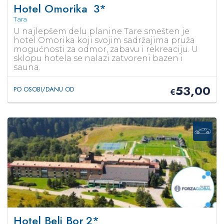
Hotel Omorika
3*
Tara
U najlepšem delu planine Tare smešten je
hotel Omorika koji svojim sadržajima pruža
mogućnosti za odmor, zabavu i rekreaciju. U
sklopu hotela se nalazi zatvoreni bazen i
sauna.
53,00
PO OSOBI/DANU OD
€
Hotel Beli Bor
2*