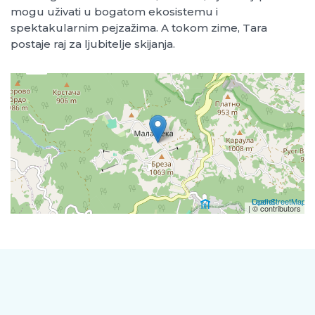
mogu uživati u bogatom ekosistemu i
spektakularnim pejzažima. A tokom zime, Tara
postaje raj za ljubitelje skijanja.
+
−
Leaflet
OpenStreetMap
| ©
contributors