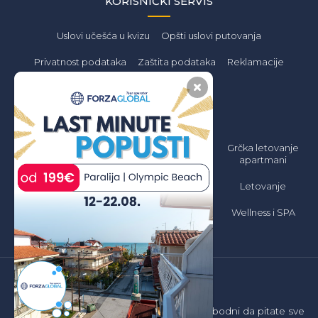
KORISNIČKI SERVIS
Uslovi učešća u kvizu
Opšti uslovi putovanja
Privatnost podataka
Zaštita podataka
Reklamacije
PONUDA
Letovanje 2026
Grčka Letovanje
Grčka letovanje
Jeftino
2026 Apartmani
apartmani
Jeftino
Grčka Letovanje
Letovanje
2026 All inclusive
Grčka letovanje
hoteli
Wellness i SPA
Sajt je informativnog karaktera. Budite slobodni da pitate sve