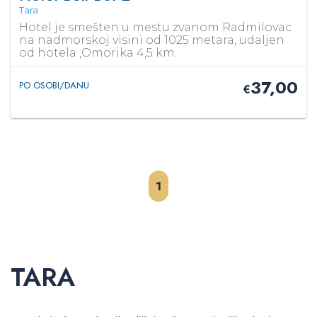
Tara
Hotel je smešten u mestu zvanom Radmilovac
na nadmorskoj visini od 1025 metara, udaljen
od hotela ,Omorika 4,5 km.
37,00
PO OSOBI/DANU
€
1
TARA