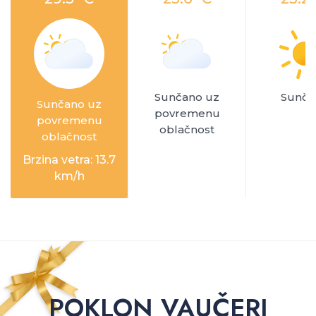
Sunčano uz
Sunča
Sunčano uz
povremenu
povremenu
oblačnost
oblačnost
Brzina vetra: 13.7
km/h
POKLON VAUČERI