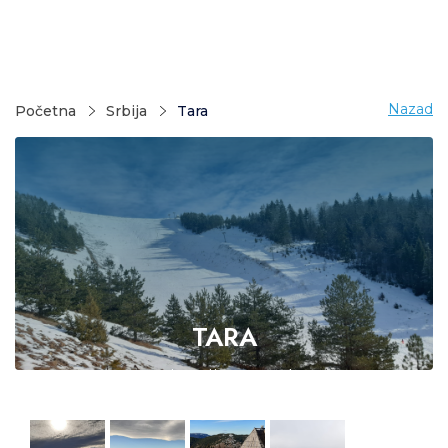
Nazad
Početna
Srbija
Tara
TARA
Najnovije ponude