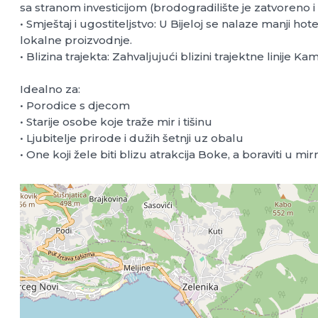
sa stranom investicijom (brodogradilište je zatvoreno 
• Smještaj i ugostiteljstvo: U Bijeloj se nalaze manji ho
lokalne proizvodnje.
• Blizina trajekta: Zahvaljujući blizini trajektne linij
Idealno za:
• Porodice s djecom
• Starije osobe koje traže mir i tišinu
• Ljubitelje prirode i dužih šetnji uz obalu
• One koji žele biti blizu atrakcija Boke, a boraviti u m
+
−