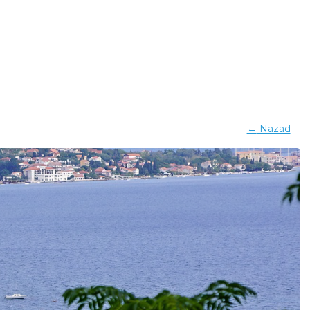
←
Nazad