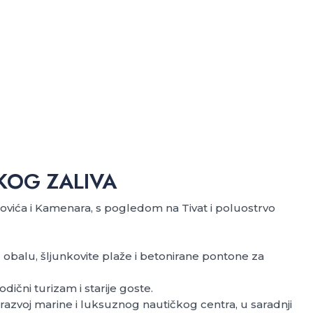
KOG ZALIVA
ovića i Kamenara, s pogledom na Tivat i poluostrvo
u obalu, šljunkovite plaže i betonirane pontone za
čni turizam i starije goste.
 razvoj marine i luksuznog nautičkog centra, u saradnji