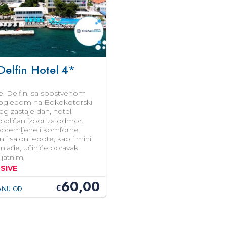
Delfin Hotel
4*
el Delfin, sa sopstvenom
pogledom na Bokokotorski
jeg zastaje dah, hotel
 odličan izbor za odmor.
premljene i komforne
 i salon lepote, kao i mini
mlađe, učiniće boravak
ijatnim.
SIVE
60,00
€
ANU OD