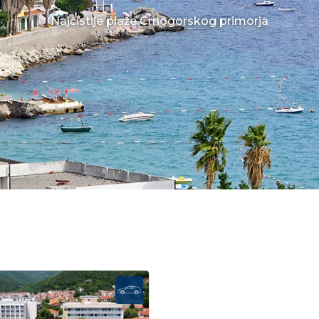
Najčistije plaže Crnogorskog primorja