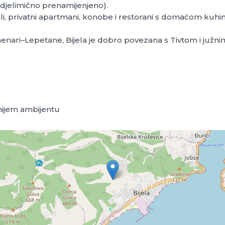
i djelimično prenamijenjeno).
teli, privatni apartmani, konobe i restorani s domaćom kuhinj
e Kamenari–Lepetane, Bijela je dobro povezana s Tivtom i južn
irnijem ambijentu