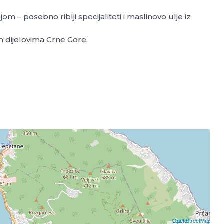
om – posebno riblji specijaliteti i maslinovo ulje iz
im dijelovima Crne Gore.
Leaflet
OpenStreetMap