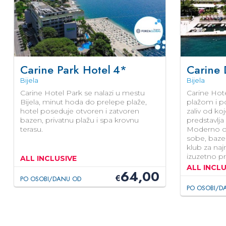
Carine Park Hotel
4*
Carine 
Bijela
Bijela
Carine Hotel Park se nalazi u mestu
Carine Hot
Bijela, minut hoda do prelepe plaže,
plažom i 
hotel poseduje otvoren i zatvoren
zaliv od ko
bazen, privatnu plažu i spa krovnu
predstavlja
terasu.
Moderno o
sobe, bazen
klub za naj
izuzetno pr
ALL INCLUSIVE
ALL INCLU
64,00
€
PO OSOBI/DANU OD
PO OSOBI/D