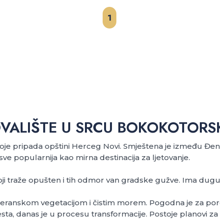
1
TOVALIŠTE U SRCU BOKOKOTORS
oje pripada opštini Herceg Novi. Smještena je između Đen
ve popularnija kao mirna destinacija za ljetovanje.
 koji traže opušten i tih odmor van gradske gužve. Ima dug
eranskom vegetacijom i čistim morem. Pogodna je za porodi
esta, danas je u procesu transformacije. Postoje planovi za