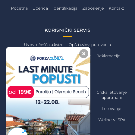
Početna
Licenca
Identifikacija
Zaposlenje
Kontakt
KORISNIČKI SERVIS
Uslovi učešća u kvizu
Opšti uslovi putovanja
Privatnost podataka
Zaštita podataka
Reklamacije
PONUDA
Letovanje 2026
Grčka Letovanje
Grčka letovanje
Jeftino
2026 Apartmani
apartmani
Jeftino
Grčka Letovanje
Letovanje
2026 All inclusive
Grčka letovanje
hoteli
Wellness i SPA