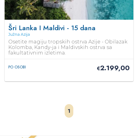
Šri Lanka I Maldivi - 15 dana
Južna Azija
Osetite magiju tropskih ostrva Azije - Obilazak
Kolomba, Kandy-ja i Maldivskih ostrva sa
fakultativnim izletima.
2.199,00
PO OSOBI
€
1