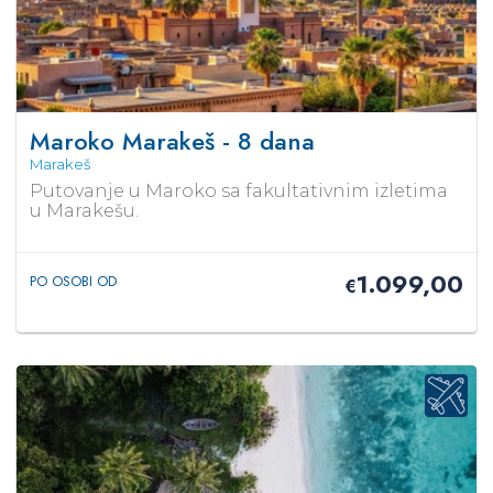
Maroko Marakeš - 8 dana
Marakeš
Putovanje u Maroko sa fakultativnim izletima
u Marakešu.
1.099,00
PO OSOBI OD
€