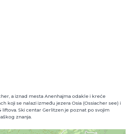
ssiacher, a iznad mesta Anenhajma odakle i kreće
llach koji se nalazi između jezera Osia (Ossiacher see) i
4 liftova. Ski centar Gerlitzen je poznat po svojim
jaškog znanja.