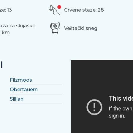
ze: 13
Crvene staze: 28
aza za skijaško
Veštački sneg
12 km
I
Filzmoos
Obertauern
Sillian