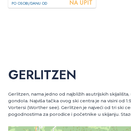
NA UPIT
PO OSOBI/DANU OD
GERLITZEN
Gerlitzen, nama jedno od najbližih asutrijskih skijališt
gondola. Najviša tačka ovog ski centra je na visini od 1.9
Vortersi (Worther see). Gerlitzen je najveći od tri ski c
pogodnostima za porodice i početnike u skijanju. Staze 
+
−