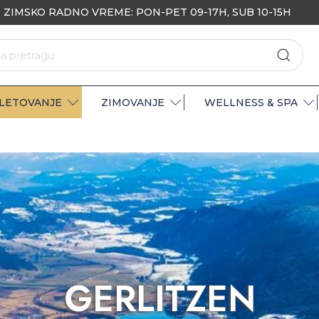
ZIMSKO RADNO VREME: PON-PET 09-17H, SUB 10-15H
LETOVANJE
ZIMOVANJE
WELLNESS & SPA
GERLITZEN