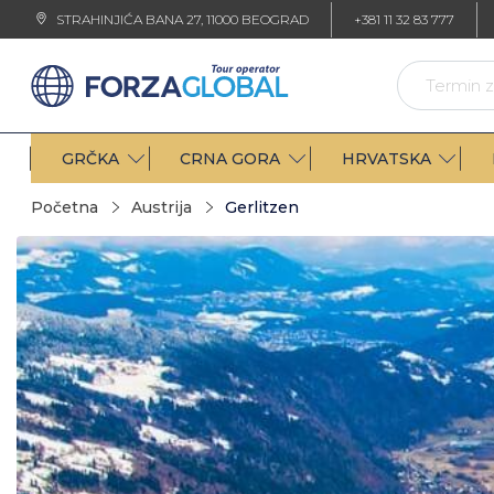
STRAHINJIĆA BANA 27, 11000 BEOGRAD
+381 11 32 83 777
GRČKA
CRNA GORA
HRVATSKA
Početna
Austrija
Gerlitzen