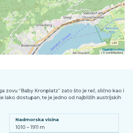
Leaflet
OpenStreetMap
| ©
contributors
ga zovu “Baby Kronplatz” zato što je reč, slično kao i
e lako dostupan, te je jedno od najbližih austrijskih
Nadmorska visina
1010 – 1911 m