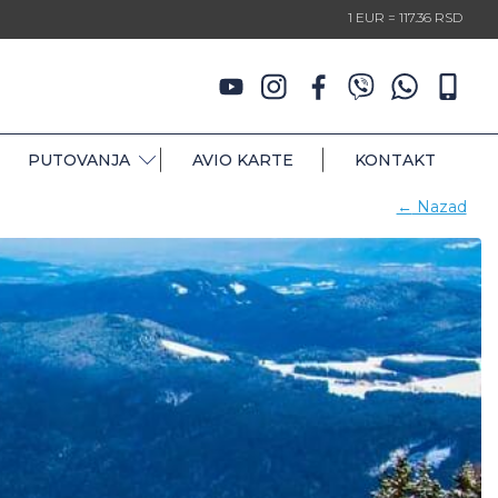
1 EUR = 117.36 RSD
PUTOVANJA
AVIO KARTE
KONTAKT
←
Nazad