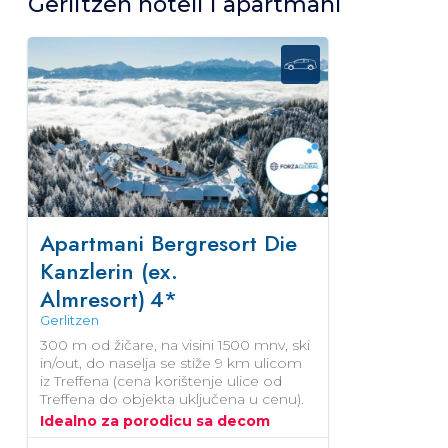
Gerlitzen hoteli i apartmani
Apartmani Bergresort Die
Kanzlerin (ex.
Almresort)
4*
Gerlitzen
300 m od žičare, na visini 1500 mnv, ski
in/out, do naselja se stiže 9 km ulicom
iz Treffena (cena korištenje ulice od
Treffena do objekta uključena u cenu).
Idealno za porodicu sa decom