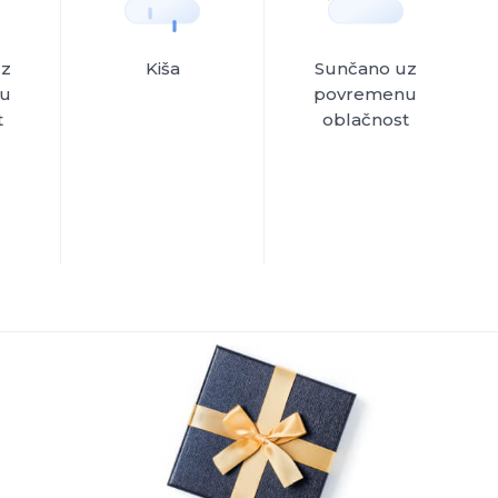
uz
Kiša
Sunčano uz
u
povremenu
t
oblačnost