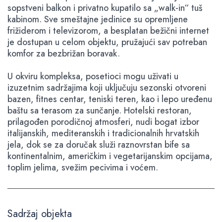
sopstveni balkon i privatno kupatilo sa „walk-in“ tuš
kabinom. Sve smeštajne jedinice su opremljene
frižiderom i televizorom, a besplatan bežični internet
je dostupan u celom objektu, pružajući sav potreban
komfor za bezbrižan boravak.
U okviru kompleksa, posetioci mogu uživati u
izuzetnim sadržajima koji uključuju sezonski otvoreni
bazen, fitnes centar, teniski teren, kao i lepo uređenu
baštu sa terasom za sunčanje. Hotelski restoran,
prilagođen porodičnoj atmosferi, nudi bogat izbor
italijanskih, mediteranskih i tradicionalnih hrvatskih
jela, dok se za doručak služi raznovrstan bife sa
kontinentalnim, američkim i vegetarijanskim opcijama,
toplim jelima, svežim pecivima i voćem.
Sadržaj objekta