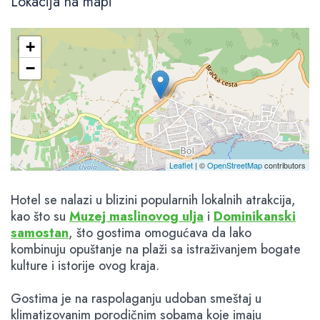
Lokacija na mapi
+
−
Leaflet
| ©
OpenStreetMap
contributors
Hotel se nalazi u blizini popularnih lokalnih atrakcija,
kao što su
Muzej maslinovog ulja
i
Dominikanski
samostan
, što gostima omogućava da lako
kombinuju opuštanje na plaži sa istraživanjem bogate
kulture i istorije ovog kraja.
Gostima je na raspolaganju udoban smeštaj u
klimatizovanim porodičnim sobama koje imaju