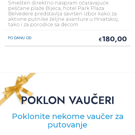
Smešten direktno naspram očaravajuće
peščane plaže Bijeca, hotel Park Plaza
Belvedere predstavlja savršen izbor kako za
aktivne putnike željne avanture u Hrvatskoj,
tako i za porodice sa decom.
180,00
PO DANU OD
€
POKLON VAUČERI
Poklonite nekome vaučer za
putovanje