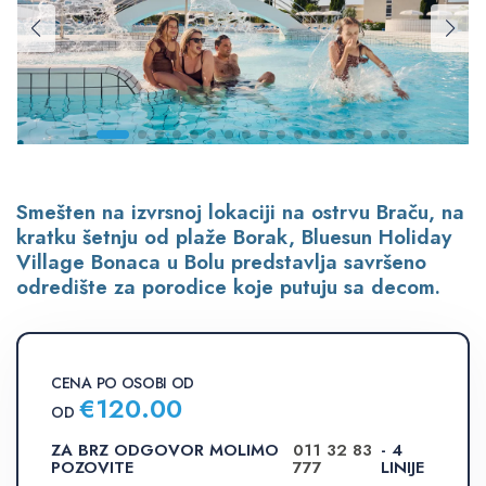
Smešten na izvrsnoj lokaciji na ostrvu Braču, na
kratku šetnju od plaže Borak, Bluesun Holiday
Village Bonaca u Bolu predstavlja savršeno
odredište za porodice koje putuju sa decom.
CENA PO OSOBI OD
€
120.00
OD
ZA BRZ ODGOVOR MOLIMO
011 32 83
- 4
POZOVITE
777
LINIJE