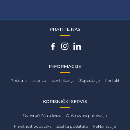
PRATITE NAS
INFORMACIJE
Početna
Licenca
Identifikacija
Zaposlenje
Kontakt
KORISNIČKI SERVIS
Uslovi učešća u kvizu
Opšti uslovi putovanja
Privatnost podataka
Zaštita podataka
Reklamacije