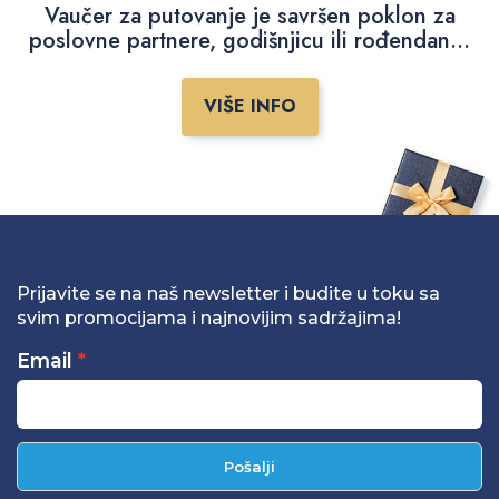
Vaučer za putovanje je savršen poklon za
poslovne partnere, godišnjicu ili rođendan...
VIŠE INFO
Prijavite se na naš newsletter i budite u toku sa
svim promocijama i najnovijim sadržajima!
Email
Pošalji