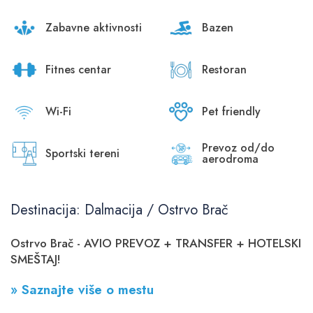
Zabavne aktivnosti
Bazen
Fitnes centar
Restoran
Wi-Fi
Pet friendly
Prevoz od/do
Sportski tereni
aerodroma
Destinacija: Dalmacija / Ostrvo Brač
Ostrvo Brač - AVIO PREVOZ + TRANSFER + HOTELSKI
SMEŠTAJ!
» Saznajte više o mestu