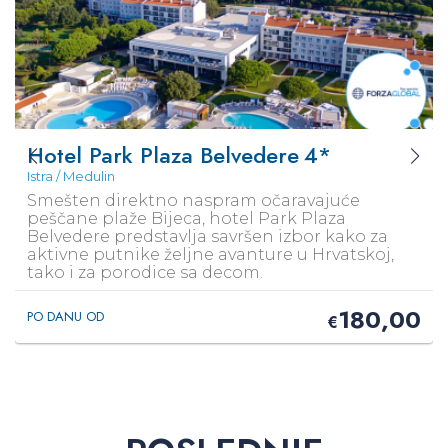
Hotel Park Plaza Belvedere
4*
Istra / Medulin
Smešten direktno naspram očaravajuće
peščane plaže Bijeca, hotel Park Plaza
Belvedere predstavlja savršen izbor kako za
aktivne putnike željne avanture u Hrvatskoj,
tako i za porodice sa decom.
180,00
PO DANU OD
€