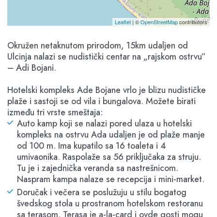
Leaflet
| ©
OpenStreetMap
contributors
Okružen netaknutom prirodom, 15km udaljen od
Ulcinja nalazi se nudistički centar na „rajskom ostrvu”
– Adi Bojani.
Hotelski kompleks Ade Bojane vrlo je blizu nudističke
plaže i sastoji se od vila i bungalova. Možete birati
između tri vrste smeštaja:
Auto kamp koji se nalazi pored ulaza u hotelski
kompleks na ostrvu Ada udaljen je od plaže manje
od 100 m. Ima kupatilo sa 16 toaleta i 4
umivaonika. Raspolaže sa 56 priključaka za struju.
Tu je i zajednička veranda sa nastrešnicom.
Naspram kampa nalaze se recepcija i mini-market.
Doručak i večera se poslužuju u stilu bogatog
švedskog stola u prostranom hotelskom restoranu
sa terasom. Terasa je a-la-card i ovde gosti mogu