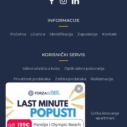
INFORMACIJE
Početna
Licenca
Identifikacija
Zaposlenje
Kontakt
KORISNIČKI SERVIS
Uslovi učešća u kvizu
Opšti uslovi putovanja
Privatnost podataka
Zaštita podataka
Reklamacije
PONUDA
Letovanje 2026
Grčka Letovanje
Grčka letovanje
Jeftino
2026 Apartmani
apartmani
Jeftino