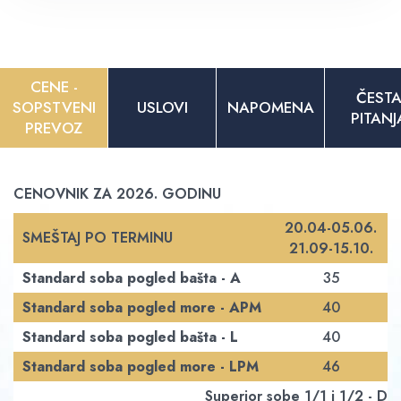
CENE -
ČEST
SOPSTVENI
USLOVI
NAPOMENA
PITANJ
PREVOZ
CENOVNIK ZA 2026. GODINU
20.04-05.06.
SMEŠTAJ PO TERMINU
21.09-15.10.
Standard soba pogled bašta - A
35
Standard soba pogled more - APM
40
Standard soba pogled bašta - L
40
Standard soba pogled more - LPM
46
Superior sobe 1/1 i 1/2 - 