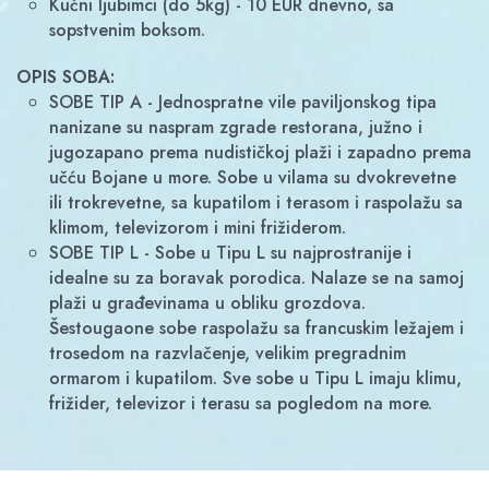
Kućni ljubimci (do 5kg) - 10 EUR dnevno, sa
sopstvenim boksom.
OPIS SOBA:
SOBE TIP A - Jednospratne vile paviljonskog tipa
nanizane su naspram zgrade restorana, južno i
jugozapano prema nudističkoj plaži i zapadno prema
učću Bojane u more. Sobe u vilama su dvokrevetne
ili trokrevetne, sa kupatilom i terasom i raspolažu sa
klimom, televizorom i mini frižiderom.
SOBE TIP L - Sobe u Tipu L su najprostranije i
idealne su za boravak porodica. Nalaze se na samoj
plaži u građevinama u obliku grozdova.
Šestougaone sobe raspolažu sa francuskim ležajem i
trosedom na razvlačenje, velikim pregradnim
ormarom i kupatilom. Sve sobe u Tipu L imaju klimu,
frižider, televizor i terasu sa pogledom na more.