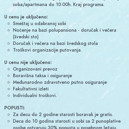
soba/apartmana do 10.00h. Kraj programa.
U cenu je uključeno:
Smeštaj u odabranoj sobi
Noćenje na bazi polupansiona - doručak i večera
(švedski sto)
Doručak i večera na bazi švedskog stola
Troškovi organizacije putovanja.
U cenu nije uključeno:
Organizovani prevoz
Boravišna taksa i osiguranje
Međunarodno zdravstveno putno osiguranje
Fakultativni izleti
Individualni troškovi.
POPUSTI:
Za decu do 2 godine starosti boravak je gratis.
Deca do 10 godina starosti u sobi sa 2 punoplative
osobe ostvaruju 30% popusta u posebnom ležaju,