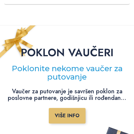
POKLON VAUČERI
Poklonite nekome vaučer za
putovanje
Vaučer za putovanje je savršen poklon za
poslovne partnere, godišnjicu ili rođendan...
VIŠE INFO