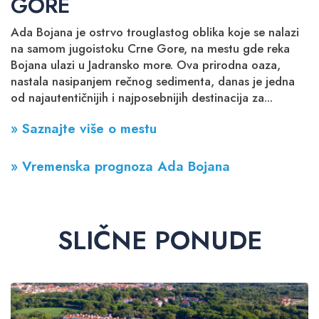
GORE
Ada Bojana je ostrvo trouglastog oblika koje se nalazi
na samom jugoistoku Crne Gore, na mestu gde reka
Bojana ulazi u Jadransko more. Ova prirodna oaza,
nastala nasipanjem rečnog sedimenta, danas je jedna
od najautentičnijih i najposebnijih destinacija za...
» Saznajte više o mestu
» Vremenska prognoza Ada Bojana
SLIČNE PONUDE