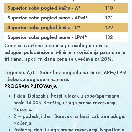
Superior soba pogled bašta - A*
110
Superior soba pogled more - APM*
121
Superior soba pogled bašta - L*
122
Superior soba pogled more - LPM*
132
Cene su izražene u eurima po osobi po noći sa
uslugom polupansiona. Minimum korišćenja pansiona je
tri dana, ispod tri dana cena se uvećava za 20%.
Legenda: A/L - Sobe bez pogleda na more; APM/LPM
- Sobe sa pogledom na more.
PROGRAM PUTOVANJA
1 dan: Dolazak u hotel, ulazak u sobe/apartmane
posle 14.00h. Smeštaj, usluga prema rezervaciji.
Noćenje.
2 – poslednji dan: Boravak na bazi izabrane usluge.
Noćenja
Poslednji dan: Usluga prema rezervaciji. Napuštanje