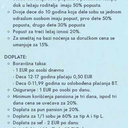
dok u ležaju roditelja imaju 50% popusta.
Dvoje dece do 10 godina koja dele sobu sa jednom
odraslom osobom imaju popust, prvo dete 50%
popusta, drugo dete 30% popusta
Popust za treći ležaj iznosi 20%.
Za smeštaj na bazi noćenja sa doručkom cena se
umanjuje za 15%.
DOPLATE:
Boravišna taksa:
- 1 EUR po osobi dnevno
- Deca 12-17 godina plaćaju 0,50 EUR
- Deca 0-11,99 godina su oslobođena plaćanja BT.
Osiguranje : 1 EUR po osobi po danu.
Minimum korišćenja pansiona je tri dana, ispod tri
dana cena se uvećava za 20%.
Doplata za pun pansion je 20%.
Doplata za 1/1 sobu je 60% za tip A i tip L.
Doplata za sef - 2 EUR po danu