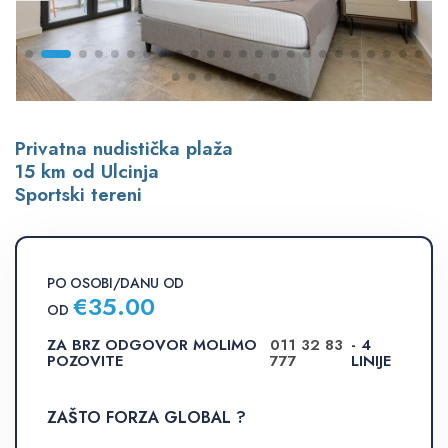
Privatna nudistička plaža
15 km od Ulcinja
Sportski tereni
PO OSOBI/DANU OD
€
35.00
OD
ZA BRZ ODGOVOR MOLIMO
011 32 83
- 4
POZOVITE
777
LINIJE
ZAŠTO FORZA GLOBAL ?