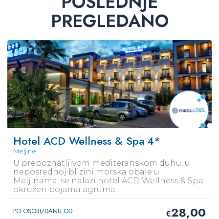
POSLEDNJE
PREGLEDANO
PR
Hotel ACD Wellness & Spa
4*
Meljine
U prepoznatljivom mediteranskom duhu, u
neposrednoj blizini morska obale u
Meljinama, se nalazi hotel ACD Wellness & Spa
okružen bojama agruma...
28,00
PO OSOBI/DANU OD
€