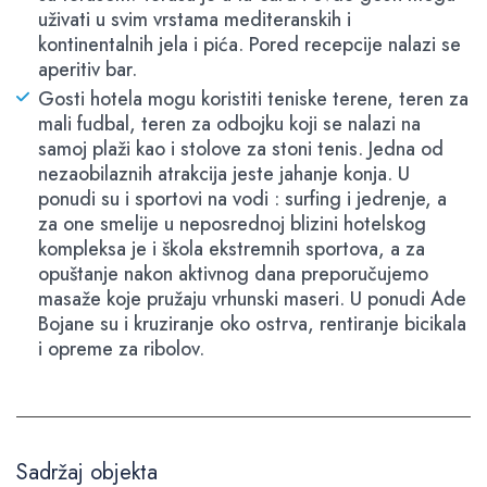
uživati u svim vrstama mediteranskih i
kontinentalnih jela i pića. Pored recepcije nalazi se
aperitiv bar.
Gosti hotela mogu koristiti teniske terene, teren za
mali fudbal, teren za odbojku koji se nalazi na
samoj plaži kao i stolove za stoni tenis. Jedna od
nezaobilaznih atrakcija jeste jahanje konja. U
ponudi su i sportovi na vodi : surfing i jedrenje, a
za one smelije u neposrednoj blizini hotelskog
kompleksa je i škola ekstremnih sportova, a za
opuštanje nakon aktivnog dana preporučujemo
masaže koje pružaju vrhunski maseri. U ponudi Ade
Bojane su i kruziranje oko ostrva, rentiranje bicikala
i opreme za ribolov.
Sadržaj objekta