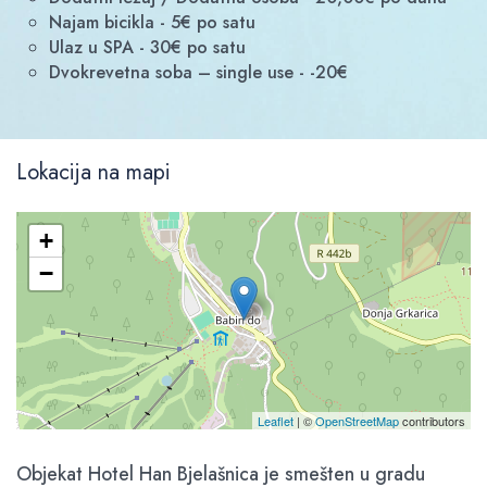
Najam bicikla - 5€ po satu
Ulaz u SPA - 30€ po satu
Dvokrevetna soba – single use - -20€
Lokacija na mapi
+
−
Leaflet
| ©
OpenStreetMap
contributors
Objekat Hotel Han Bjelašnica je smešten u gradu