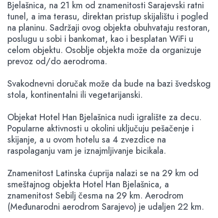
Bjelašnica, na 21 km od znamenitosti Sarajevski ratni
tunel, a ima terasu, direktan pristup skijalištu i pogled
na planinu. Sadržaji ovog objekta obuhvataju restoran,
poslugu u sobi i bankomat, kao i besplatan WiFi u
celom objektu. Osoblje objekta može da organizuje
prevoz od/do aerodroma.
Svakodnevni doručak može da bude na bazi švedskog
stola, kontinentalni ili vegetarijanski.
Objekat Hotel Han Bjelašnica nudi igralište za decu.
Popularne aktivnosti u okolini uključuju pešačenje i
skijanje, a u ovom hotelu sa 4 zvezdice na
raspolaganju vam je iznajmljivanje bicikala.
Znamenitost Latinska ćuprija nalazi se na 29 km od
smeštajnog objekta Hotel Han Bjelašnica, a
znamenitost Sebilj česma na 29 km. Aerodrom
(Međunarodni aerodrom Sarajevo) je udaljen 22 km.