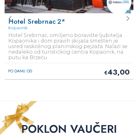
Hotel Srebrnac
2*
Kopaonik
Hotel Srebrnac, omiljeno boravište ljubitelja
Kopaonika i dom pravih skijaša smešten je
usred raskošnog planinskog pejzaža. Nalazi se
nedaleko od turističkog centra Kopaonik, na
putu ka Brzeću.
43,00
PO DANU OD
€
POKLON VAUČERI