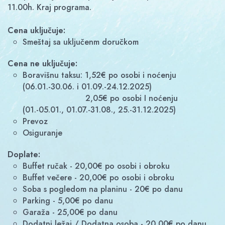
11.00h. Kraj programa.
Cena uključuje:
Smeštaj sa uključenm doručkom
Cena ne uključuje:
Boravišnu taksu: 1,52€ po osobi i noćenju
(06.01.-30.06. i 01.09.-24.12.2025)
2,05€ po osobi I noćenju
(01.-05.01., 01.07.-31.08., 25.-31.12.2025)
Prevoz
Osiguranje
Doplate:
Buffet ručak - 20,00€ po osobi i obroku
Buffet večere - 20,00€ po osobi i obroku
Soba s pogledom na planinu - 20€ po danu
Parking - 5,00€ po danu
Garaža - 25,00€ po danu
Dodatni ležaj / Dodatna osoba - 20,00€ po danu