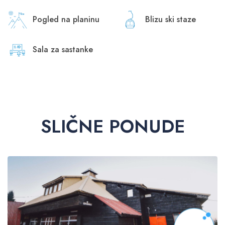
Pogled na planinu
Blizu ski staze
Sala za sastanke
SLIČNE PONUDE
PREPORUKA