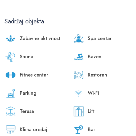
Sadržaj objekta
Zabavne aktivnosti
Spa centar
Sauna
Bazen
Fitnes centar
Restoran
Parking
Wi-Fi
Terasa
Lift
Klima uređaj
Bar