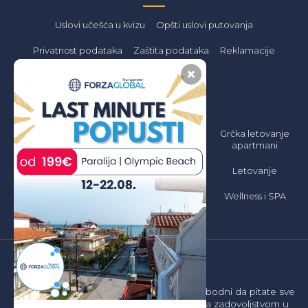
Uslovi učešća u kvizu
Opšti uslovi putovanja
Privatnost podataka
Zaštita podataka
Reklamacije
PONUDA
Letovanje 2026
Grčka Letovanje
Grčka letovanje
Jeftino
2026 Apartmani
apartmani
Jeftino
Grčka Letovanje
Letovanje
2026 All inclusive
Grčka letovanje
hoteli
Wellness i SPA
Sajt je informativnog karaktera. Budite slobodni da pitate sve
što vas interesuje. Odgovorićemo vam sa zadovoljstvom u