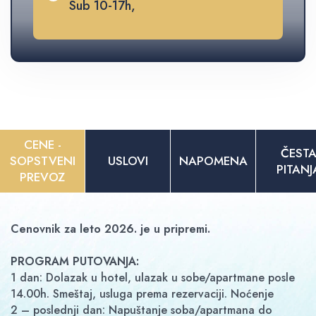
Sub 10-17h,
CENE -
ČEST
SOPSTVENI
USLOVI
NAPOMENA
PITANJ
PREVOZ
Cenovnik za leto 2026. je u pripremi.
PROGRAM PUTOVANJA:
1 dan: Dolazak u hotel, ulazak u sobe/apartmane posle
14.00h. Smeštaj, usluga prema rezervaciji. Noćenje
2 – poslednji dan: Napuštanje soba/apartmana do