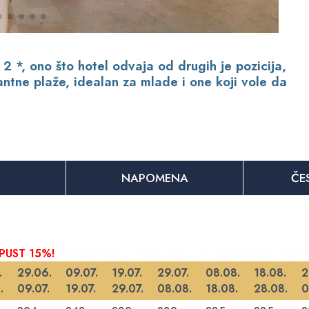
 2 *, ono što hotel odvaja od drugih je pozicija,
tne plaže, idealan za mlade i one koji vole da
NAPOMENA
ČE
OPUST 15%!
.
29.06.
09.07.
19.07.
29.07.
08.08.
18.08.
2
.
09.07.
19.07.
29.07.
08.08.
18.08.
28.08.
0