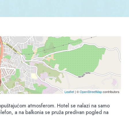
Leaflet
| ©
OpenStreetMap
contributors
 opuštajućom atmosferom. Hotel se nalazi na samo
lefon, a na balkonia se pruža predivan pogled na