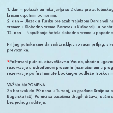
1. dan
– polazak putnika javlja se 2 dana pre autobuskog
kraćim usputnim odmorima.
2. dan
– Ulazak u Tursku prelazak trajektom Dardaneli na
vremenu. Slobodno vreme. Boravak u Kušadasiju u odab
12. dan
– Napuštanje hotela slobodno vreme u popodnevn
Prtljag putnika sme da sadrži iskljucivo ručni prtljag, s
prevoznika.
*
Poštovani putnici, obaveštavmo Vas da, shodno ugovor
rezervacije u određenom procentu (naznačenom u progra
rezervacije po first minute booking-u
podleže troškovi
VAŽNA NAPOMENA
Za boravak do 90 dana u Turskoj, za građane Srbije sa bi
Bugarsku (EU). Putnici sa pasošima drugih država, dužni 
bez jednog roditelja.