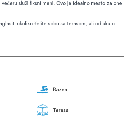
 večeru služi fiksni meni. Ovo je idealno mesto za one
asiti ukoliko želite sobu sa terasom, ali odluku o
Bazen
Terasa