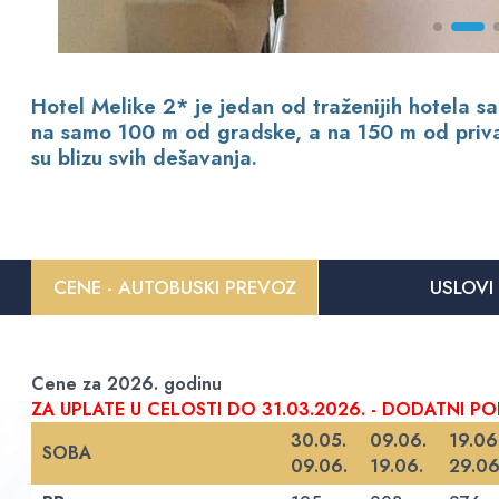
Hotel Melike 2* je jedan od traženijih hotela sa
na samo 100 m od gradske, a na 150 m od privan
su blizu svih dešavanja.
CENE - AUTOBUSKI PREVOZ
USLOVI
Cene za 2026. godinu
ZA UPLATE U CELOSTI DO 31.03.2026. - DODATNI P
30.05.
09.06.
19.06
SOBA
09.06.
19.06.
29.06