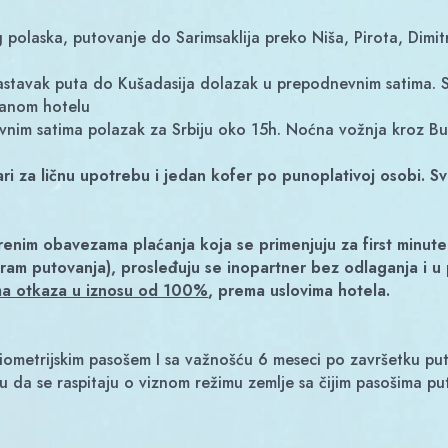
 polaska, putovanje do Sarimsaklija preko Niša, Pirota, Dim
stavak puta do Kušadasija dolazak u prepodnevnim satima. Sm
ranom hotelu
im satima polazak za Srbiju oko 15h. Noćna vožnja kroz Bug
tvari za ličnu upotrebu i jedan kofer po punoplativoj osobi. S
enim obavezama plaćanja koja se primenjuju za first minute
m putovanja), prosleđuju se inopartner bez odlaganja i u 
ma otkaza u iznosu od 100%
, prema uslovima hotela.
ometrijskim pasošem I sa važnošću 6 meseci po završetku puto
su da se raspitaju o viznom režimu zemlje sa čijim pasošima 