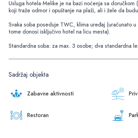
Usluga hotela Melike je na bazi noćenja sa doručkom (k
koji traže odmor i opuštanje na plaži, ali i žele da budu 
Svaka soba poseduje TWC, klima uređaj (uračunato u ce
tome donosi isključivo hotel na licu mesta).
Standardna soba: za max. 3 osobe; dva standardna ležaja 
Sadržaj objekta
Zabavne aktivnosti
Pri
Restoran
Par