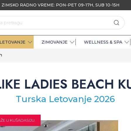
ZIMSKO RADNO VREME: PON-PET 09-17H, SUB 10-15H
LETOVANJE
ZIMOVANJE
WELLNESS & SPA
h
IKE LADIES BEACH K
Turska Letovanje 2026
AŽE U KUŠADASIJU.