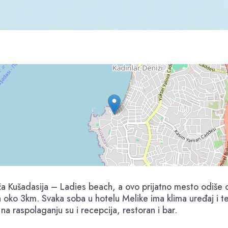
aža Kušadasija – Ladies beach, a ovo prijatno mesto odiše
oko 3km. Svaka soba u hotelu Melike ima klima uređaj i te
 raspolaganju su i recepcija, restoran i bar.