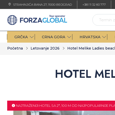
STRAHINJIĆA BANA 27, 11000 BEOGRAD
+381 11 32 83 777
GRČKA
CRNA GORA
HRVATSKA
Početna
Letovanje 2026
Hotel Melike Ladies beac
HOTEL MEL
NAJTRAŽENIJI HOTEL SA 2*, 100 M OD NAJPOPULARNIJE PL