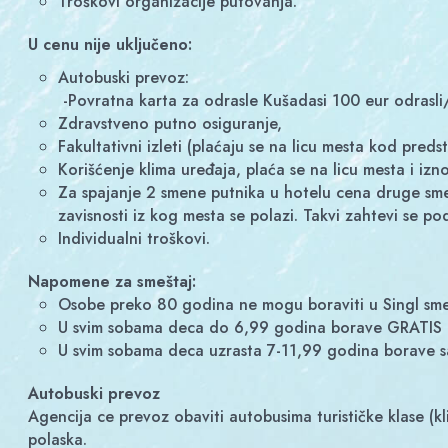
Troškovi organizacije putovanja.
U cenu nije uključeno:
Autobuski prevoz:
-Povratna karta za odrasle Kušadasi 100 eur odrasl
zdravstveno putno osiguranje,
fakultativni izleti (plaćaju se na licu mesta kod preds
korišćenje klima uređaja, plaća se na licu mesta i iz
Za spajanje 2 smene putnika u hotelu cena druge smene se računa sosptveni prevoz i cena dečije karte u iznosu od 75 eura + teritorijalna doplata iz određenih gradova u
zavisnosti iz kog mesta se polazi. Takvi zahtevi se p
individualni troškovi.
Napomene za smeštaj:
Osobe preko 80 godina ne mogu boraviti u Singl sm
U svim sobama deca do 6,99 godina borave GRATIS
U svim sobama deca uzrasta 7-11,99 godina borave
Autobuski prevoz
Agencija ce prevoz obaviti autobusima turističke klase (
polaska.