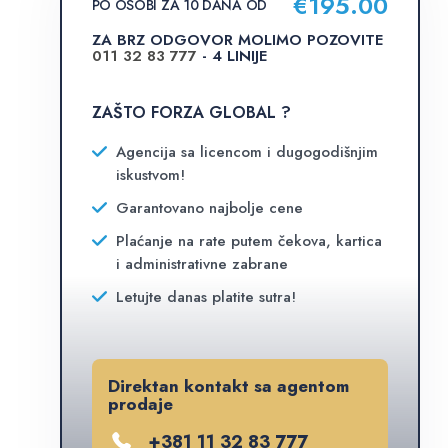
€
195.00
PO OSOBI ZA 10 DANA OD
ZA BRZ ODGOVOR MOLIMO POZOVITE
011 32 83 777
- 4 LINIJE
ZAŠTO FORZA GLOBAL ?
Agencija sa licencom i dugogodišnjim
iskustvom!
Garantovano najbolje cene
Plaćanje na rate putem čekova, kartica
i administrativne zabrane
Letujte danas platite sutra!
Direktan kontakt sa agentom
prodaje
+381 11 32 83 777