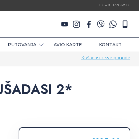
1 EUR = 117.36 RSD
PUTOVANJA
AVIO KARTE
KONTAKT
Kušadasi » sve ponude
UŠADASI 2*