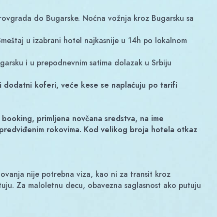
itrovgrada do Bugarske. Noćna vožnja kroz Bugarsku sa
eštaj u izabrani hotel najkasnije u 14h po lokalnom
arsku i u prepodnevnim satima dolazak u Srbiju
vi dodatni koferi, veće kese se naplaćuju po tarifi
 booking, primljena novčana sredstva, na ime
predviđenim rokovima. Kod velikog broja hotela otkaz
vanja nije potrebna viza, kao ni za transit kroz
putuju. Za maloletnu decu, obavezna saglasnost ako putuju