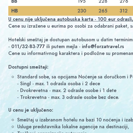
BB
195
228
276
HB
230
265
312
U cenu nije uključena autobuska karta - 100 eur odrasl
Cene su izražene u eurima po osobi za odabrani paket, 
Hotelski smeštaj je dostupan autobusom u datim terminima
-
011/32-83-777
ili putem mejla -
info@forzatravel.rs
Cene su informativnog karaktera i podložne su promena
Dostupni smeštaji:
Standard sobe, sa opcijama Noćenje sa doručkom i P
- Singl - max. 1 odrasla osoba i 2 dece
- Dvokrevetna - max. 2 odrasle osobe i 1 dete
- Trokrevetna - max. 3 odrasle osobe bez dece.
U cenu je uključeno:
Smeštaj u izabranom hotelu na bazi 10 noćenja i iza
Usluge predstavnika lokalne agencije na destinaciji,