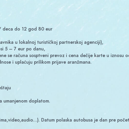
i/ deca do 12 god 80 eur
tavnika u lokalnoj turističkoj partnerskoj agenciji),
nosi 5 – 7 eur po danu,
odnose i uplaćuju prilikom prijave aranžmana.
eštaju
 sa umanjenom doplatom.
klima,video,audio…). Datum polaska autobusa je dan pre poče