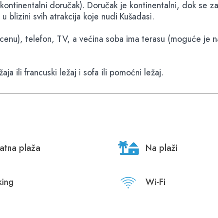
ontinentalni doručak). Doručak je kontinentalni, dok se za
u blizini svih atrakcija koje nudi Kušadasi.
nu), telefon, TV, a većina soba ima terasu (moguće je nagl
ili francuski ležaj i sofa ili pomoćni ležaj.
vatna plaža
Na plaži
king
Wi-Fi