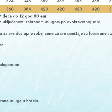
324
348
389
389
385
385
3
360
384
420
420
420
420
3
i/ deca do 12 god 80 eur
sa uključenom izabranom uslugom po dvokrevetnoj sobi.
 za sve dostupne sobe, cene za sve smeštaje su formirane i z
ma.
olupansion.
brane usluge u hotelu