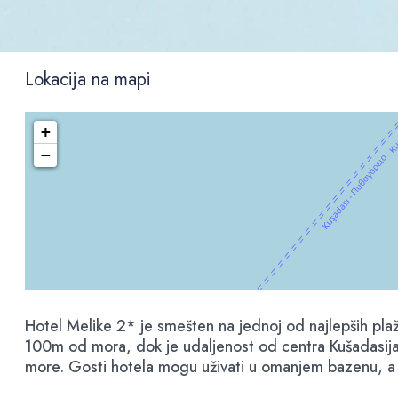
Lokacija na mapi
+
−
Hotel Melike 2* je smešten na jednoj od najlepših pl
100m od mora, dok je udaljenost od centra Kušadasija 
more. Gosti hotela mogu uživati u omanjem bazenu, a na