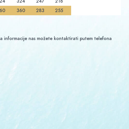
24
324
247
218
60
360
283
255
a informacije nas možete kontaktirati putem telefona