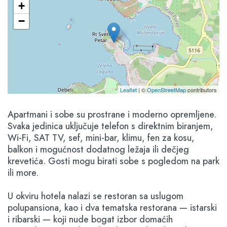
+
−
Leaflet
| ©
OpenStreetMap
contributors
Apartmani i sobe su prostrane i moderno opremljene.
Svaka jedinica uključuje telefon s direktnim biranjem,
Wi-Fi, SAT TV, sef, mini-bar, klimu, fen za kosu,
balkon i mogućnost dodatnog ležaja ili dečjeg
krevetića. Gosti mogu birati sobe s pogledom na park
ili more.
U okviru hotela nalazi se restoran sa uslugom
polupansiona, kao i dva tematska restorana — istarski
i ribarski — koji nude bogat izbor domaćih