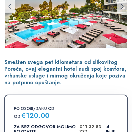
Smešten svega pet kilometara od slikovitog
Poreča, ovaj elegantni hotel nudi spoj komfora,
vrhunske usluge i mirnog okruženja koje poziva
na potpuno opuštanje.
PO OSOBI/DANU OD
€
120.00
OD
ZA BRZ ODGOVOR MOLIMO
011 32 83
- 4
POZOVITE
777
LINIJE