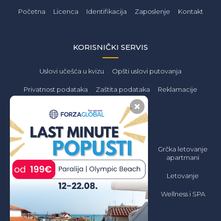
Početna
Licenca
Identifikacija
Zaposlenje
Kontakt
KORISNIČKI SERVIS
Uslovi učešća u kvizu
Opšti uslovi putovanja
Privatnost podataka
Zaštita podataka
Reklamacije
PONUDA
Letovanje 2026
Grčka Letovanje
Grčka letovanje
Jeftino
2026 Apartmani
apartmani
Jeftino
Grčka Letovanje
Letovanje
2026 All inclusive
Grčka letovanje
hoteli
Wellness i SPA