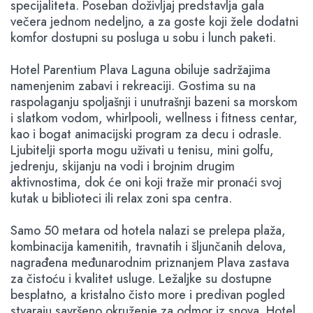
specijaliteta. Poseban doživljaj predstavlja gala
večera jednom nedeljno, a za goste koji žele dodatni
komfor dostupni su posluga u sobu i lunch paketi.
Hotel Parentium Plava Laguna obiluje sadržajima
namenjenim zabavi i rekreaciji. Gostima su na
raspolaganju spoljašnji i unutrašnji bazeni sa morskom
i slatkom vodom, whirlpooli, wellness i fitness centar,
kao i bogat animacijski program za decu i odrasle.
Ljubitelji sporta mogu uživati u tenisu, mini golfu,
jedrenju, skijanju na vodi i brojnim drugim
aktivnostima, dok će oni koji traže mir pronaći svoj
kutak u biblioteci ili relax zoni spa centra.
Samo 50 metara od hotela nalazi se prelepa plaža,
kombinacija kamenitih, travnatih i šljunčanih delova,
nagrađena međunarodnim priznanjem Plava zastava
za čistoću i kvalitet usluge. Ležaljke su dostupne
besplatno, a kristalno čisto more i predivan pogled
stvaraju savršeno okruženje za odmor iz snova. Hotel