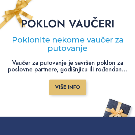
POKLON VAUČERI
Poklonite nekome vaučer za
putovanje
Vaučer za putovanje je savršen poklon za
poslovne partnere, godišnjicu ili rođendan...
VIŠE INFO