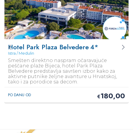
Hotel Park Plaza Belvedere
4*
Istra / Medulin
Smešten direktno naspram očaravajuće
peščane plaže Bijeca, hotel Park Plaza
Belvedere predstavlja savršen izbor kako za
aktivne putnike željne avanture u Hrvatskoj,
tako i za porodice sa decom.
180,00
PO DANU OD
€