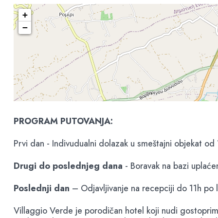
+
−
PROGRAM PUTOVANJA:
Prvi dan - Indivudualni dolazak u smeštajni objekat od
Drugi do poslednjeg dana
- Boravak na bazi uplaće
Poslednji dan
– Odjavljivanje na recepciji do 11h po 
Villaggio Verde je porodičan hotel koji nudi gostoprim