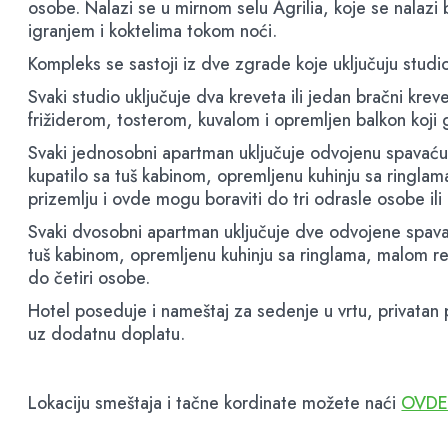
osobe. Nalazi se u mirnom selu Agrilia, koje se nalaz
igranjem i koktelima tokom noći.
Kompleks se sastoji iz dve zgrade koje uključuju stu
Svaki studio uključuje dva kreveta ili jedan bračni kre
frižiderom, tosterom, kuvalom i opremljen balkon koji
Svaki jednosobni apartman uključuje odvojenu spavaću 
kupatilo sa tuš kabinom, opremljenu kuhinju sa ringlam
prizemlju i ovde mogu boraviti do tri odrasle osobe il
Svaki dvosobni apartman uključuje dve odvojene spavać
tuš kabinom, opremljenu kuhinju sa ringlama, malom re
do četiri osobe.
Hotel poseduje i nameštaj za sedenje u vrtu, privatan 
uz dodatnu doplatu.
Lokaciju smeštaja i tačne kordinate možete naći
OVD