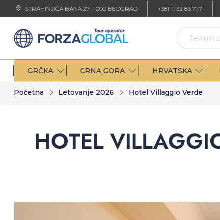
STRAHINJIĆA BANA 27, 11000 BEOGRAD
+381 11 32 83 777
GRČKA
CRNA GORA
HRVATSKA
Početna
Letovanje 2026
Hotel Villaggio Verde
HOTEL VILLAGGI