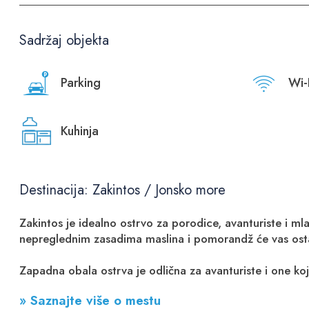
Sadržaj objekta
Parking
Wi-
Kuhinja
Destinacija: Zakintos / Jonsko more
Zakintos je idealno ostrvo za porodice, avanturiste i m
nepreglednim zasadima maslina i pomorandž će vas osta
Zapadna obala ostrva je odlična za avanturiste i one koj
» Saznajte više o mestu