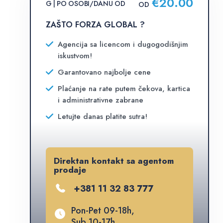
€
20.00
G | PO OSOBI/DANU OD
OD
ZAŠTO FORZA GLOBAL ?
Agencija sa licencom i dugogodišnjim
iskustvom!
Garantovano najbolje cene
Plaćanje na rate putem čekova, kartica
i administrativne zabrane
Letujte danas platite sutra!
Direktan kontakt sa agentom
prodaje
+381 11 32 83 777
Pon-Pet 09-18h,
Sub 10-17h,