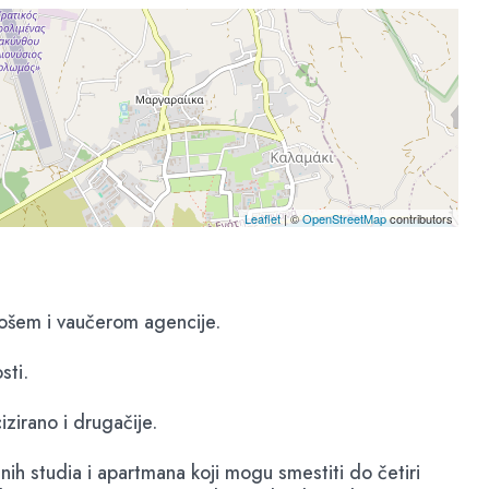
Leaflet
| ©
OpenStreetMap
contributors
asošem i vaučerom agencije.
sti.
zirano i drugačije.
nih studia i apartmana koji mogu smestiti do četiri