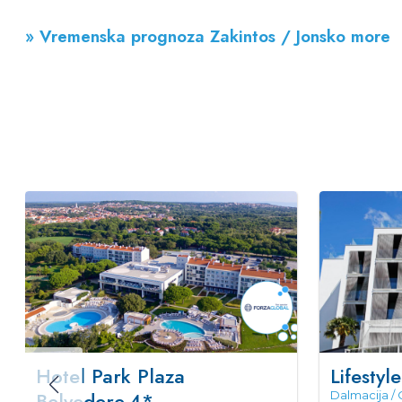
» Vremenska prognoza Zakintos / Jonsko more
Hotel Park Plaza
Lifestyl
Belvedere
4*
Dalmacija / 