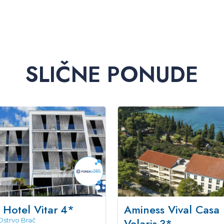
SLIČNE PONUDE
e Hotel Vitar
4*
Aminess Vival Casa
Velaris
3*
Ostrvo Brač