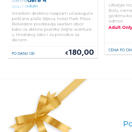
Lifestyle H
Istra / Medulin
Bolu, namen
Smešten direktno naspram očaravajuće
gostima koj
peščane plaže Bijeca, hotel Park Plaza
odmor.
Belvedere predstavlja savršen izbor
Adult Onl
kako za aktivne putnike željne avanture
u Hrvatskoj, tako i za porodice sa
decom.
180,00
CENA PO OS
€
PO DANU OD
Po