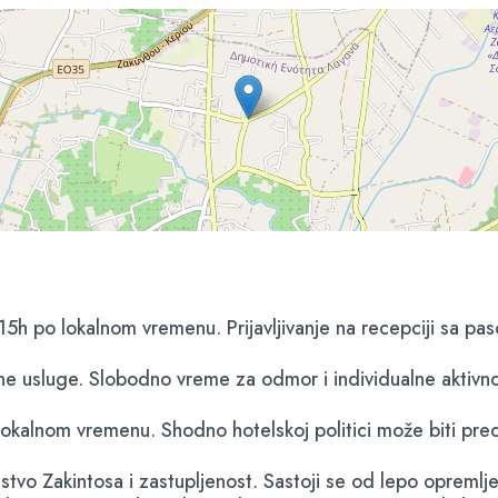
 15h po lokalnom vremenu. Prijavljivanje na recepciji sa p
ne usluge. Slobodno vreme za odmor i individualne aktivno
lokalnom vremenu. Shodno hotelskoj politici može biti preci
stvo Zakintosa i zastupljenost. Sastoji se od lepo opremlje