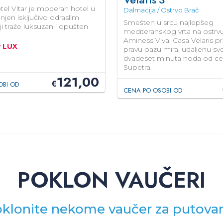
otel Vitar je moderan hotel u
Dalmacija / Ostrvo Brač
jen isključivo odraslim
Smešten u srcu najlepšeg
i traže luksuzan i opušten
mediteranskog vrta na ostrv
Aminess Vival Casa Velaris pr
y LUX
pravu oazu mira, udaljenu s
dvadeset minuta hoda od ce
Supetra.
121,00
€
OBI OD
CENA PO OSOBI OD
POKLON VAUČERI
klonite nekome vaučer za putova