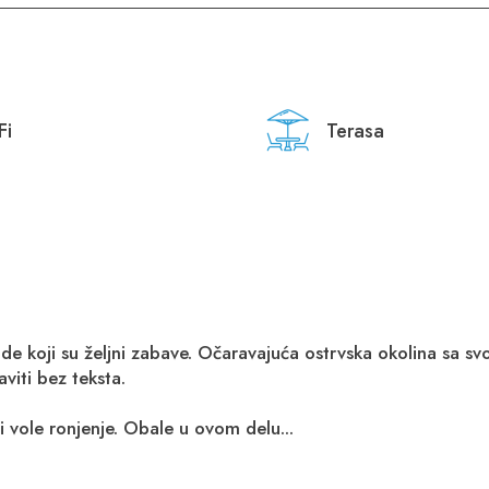
Fi
Terasa
lade koji su željni zabave. Očaravajuća ostrvska okolina sa 
viti bez teksta.
i vole ronjenje. Obale u ovom delu...