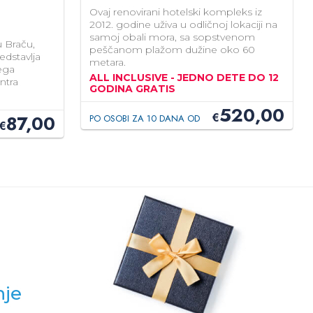
Ovaj renovirani hotelski kompleks iz
2012. godine uživa u odličnoj lokaciji na
samoj obali mora, sa sopstvenom
u Braču,
peščanom plažom dužine oko 60
edstavlja
metara.
vega
ALL INCLUSIVE - JEDNO DETE DO 12
ntra
GODINA GRATIS
520,00
€
87,00
PO OSOBI ZA 10 DANA OD
€
nje