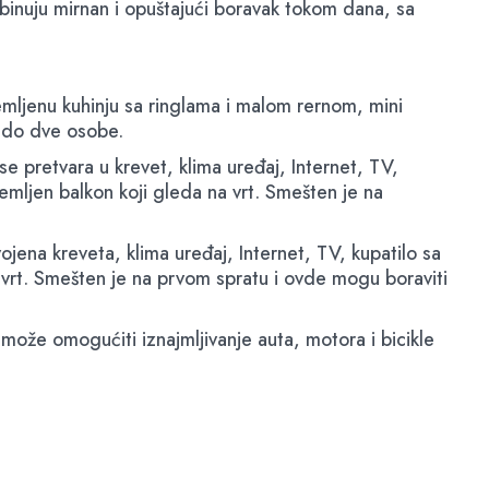
binuju mirnan i opuštajući boravak tokom dana, sa
remljenu kuhinju sa ringlama i malom rernom, mini
ti do dve osobe.
 pretvara u krevet, klima uređaj, Internet, TV,
emljen balkon koji gleda na vrt. Smešten je na
ena kreveta, klima uređaj, Internet, TV, kupatilo sa
 vrt. Smešten je na prvom spratu i ovde mogu boraviti
može omogućiti iznajmljivanje auta, motora i bicikle