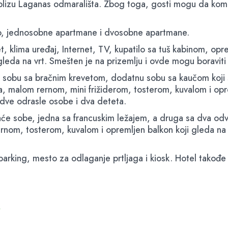
i blizu Laganas odmarališta. Zbog toga, gosti mogu da kom
dio, jednosobne apartmane i dvosobne apartmane.
vet, klima uređaj, Internet, TV, kupatilo sa tuš kabinom, op
 gleda na vrt. Smešten je na prizemlju i ovde mogu boravi
sobu sa bračnim krevetom, dodatnu sobu sa kaučom koji se
a, malom rernom, mini frižiderom, tosterom, kuvalom i opr
i dve odrasle osobe i dva deteta.
e sobe, jedna sa francuskim ležajem, a druga sa dva odvoj
rnom, tosterom, kuvalom i opremljen balkon koji gleda na
parking, mesto za odlaganje prtljaga i kiosk. Hotel takođe 
E