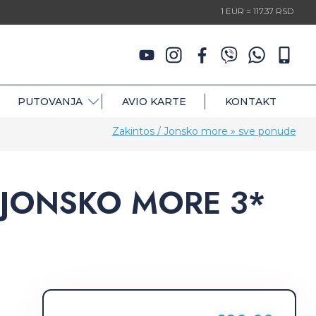
1 EUR = 117.37 RSD
PUTOVANJA
AVIO KARTE
KONTAKT
Zakintos / Jonsko more » sve ponude
 JONSKO MORE 3*