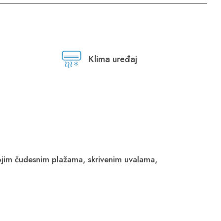
Klima uređaj
svojim čudesnim plažama, skrivenim uvalama,