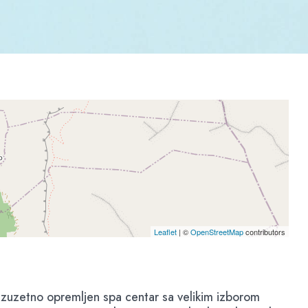
Leaflet
| ©
OpenStreetMap
contributors
r, izuzetno opremljen spa centar sa velikim izborom