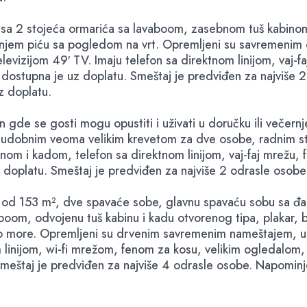
o sa 2 stojeća ormarića sa lavaboom, zasebnom tuš kabinom
ečernjem piću sa pogledom na vrt. Opremljeni su savremen
vizijom 49′ TV. Imaju telefon sa direktnom linijom, vaj-fa
ija dostupna je uz doplatu. Smeštaj je predviđen za najvi
z doplatu.
 gde se gosti mogu opustiti i uživati u doručku ili večer
udobnim veoma velikim krevetom za dve osobe, radnim stol
m i kadom, telefon sa direktnom linijom, vaj-faj mrežu, fe
 uz doplatu. Smeštaj je predviđen za najviše 2 odrasle o
od 153 m², dve spavaće sobe, glavnu spavaću sobu sa đa
oom, odvojenu tuš kabinu i kadu otvorenog tipa, plakar, ba
ko more. Opremljeni su drvenim savremenim nameštajem, u
 linijom, wi-fi mrežom, fenom za kosu, velikim ogledalom
. Smeštaj je predviđen za najviše 4 odrasle osobe. Napom