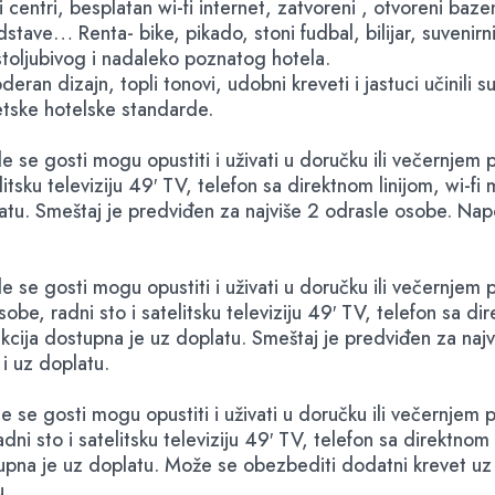
i centri, besplatan wi-fi internet, zatvoreni , otvoreni baz
tave… Renta- bike, pikado, stoni fudbal, bilijar, suvenirni
oljubivog i nadaleko poznatog hotela.
ran dizajn, topli tonovi, udobni kreveti i jastuci učinil
etske hotelske standarde.
se gosti mogu opustiti i uživati u doručku ili večernjem 
tsku televiziju 49′ TV, telefon sa direktnom linijom, wi-fi 
platu. Smeštaj je predviđen za najviše 2 odrasle osobe.
 se gosti mogu opustiti i uživati u doručku ili večernjem
e, radni sto i satelitsku televiziju 49′ TV, telefon sa dire
onekcija dostupna je uz doplatu. Smeštaj je predviđen za 
i uz doplatu.
 se gosti mogu opustiti i uživati u doručku ili večernjem
i sto i satelitsku televiziju 49′ TV, telefon sa direktnom l
dostupna je uz doplatu. Može se obezbediti dodatni krevet
u.