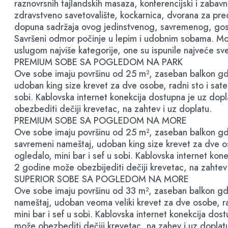
raznovrsnih tajlandskih masaza, konferencijski i zabavn
zdravstveno savetovalište, kockarnica, dvorana za preds
dopuna sadržaja ovog jedinstvenog, savremenog, gost
Savršeni odmor počinje u lepim i udobnim sobama. Mode
uslugom najviše kategorije, one su ispunile najveće sv
PREMIUM SOBE SA POGLEDOM NA PARK
Ove sobe imaju površinu od 25 m², zaseban balkon gde 
udoban king size krevet za dve osobe, radni sto i sateli
sobi. Kablovska internet konekcija dostupna je uz do
obezbediti dečiji krevetac, na zahtev i uz doplatu.
PREMIUM SOBE SA POGLEDOM NA MORE
Ove sobe imaju površinu od 25 m², zaseban balkon gde
savremeni nameštaj, udoban king size krevet za dve osob
ogledalo, mini bar i sef u sobi. Kablovska internet k
2 godine može obezbijediti dečiji krevetac, na zahtev 
SUPERIOR SOBE SA POGLEDOM NA MORE
Ove sobe imaju površinu od 33 m², zaseban balkon gde
nameštaj, udoban veoma veliki krevet za dve osobe, radn
mini bar i sef u sobi. Kablovska internet konekcija 
može obezbediti dečiji krevetac, na zahev i uz doplat