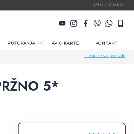
1 EUR = 117.36 RSD
PUTOVANJA
AVIO KARTE
KONTAKT
Pržno » sve ponude
PRŽNO 5*