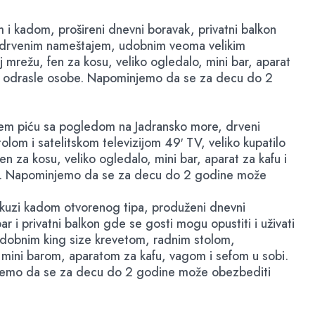
 i kadom, prošireni dnevni boravak, privatni balkon
im drvenim nameštajem, udobnim veoma velikim
j mrežu, fen za kosu, veliko ogledalo, mini bar, aparat
še 2 odrasle osobe. Napominjemo da se za decu do 2
njem piću sa pogledom na Jadransko more, drveni
om i satelitskom televizijom 49′ TV, veliko kupatilo
n za kosu, veliko ogledalo, mini bar, aparat za kafu i
sobe. Napominjemo da se za decu do 2 godine može
kuzi kadom otvorenog tipa, produženi dnevni
r i privatni balkon gde se gosti mogu opustiti i uživati
dobnim king size krevetom, radnim stolom,
, mini barom, aparatom za kafu, vagom i sefom u sobi.
injemo da se za decu do 2 godine može obezbediti