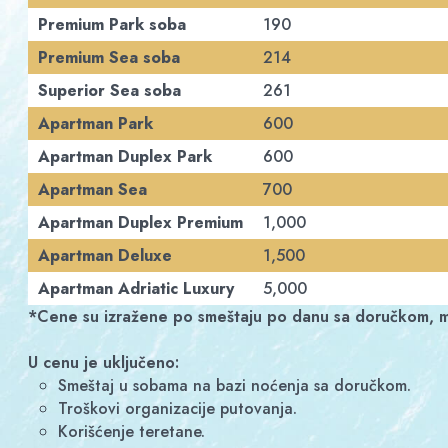
Premium Park soba
190
Premium Sea soba
214
Superior Sea soba
261
Apartman Park
600
Apartman Duplex Park
600
Apartman Sea
700
Apartman Duplex Premium
1,000
Apartman Deluxe
1,500
Apartman Adriatic Luxury
5,000
*Cene su izražene po smeštaju po danu sa doručkom, 
U cenu je uključeno:
Smeštaj u sobama na bazi noćenja sa doručkom.
Troškovi organizacije putovanja.
Korišćenje teretane.