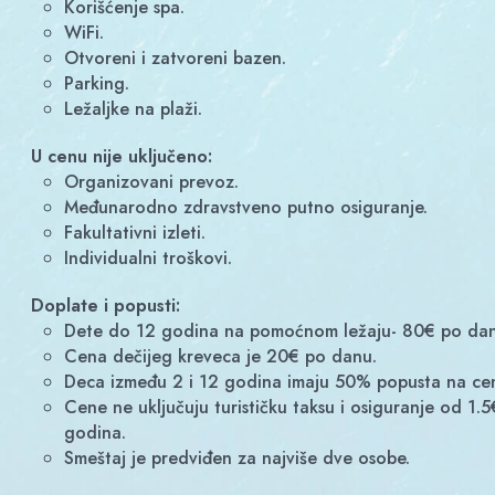
Korišćenje spa.
WiFi.
Otvoreni i zatvoreni bazen.
Parking.
Ležaljke na plaži.
U cenu nije uključeno:
Organizovani prevoz.
Međunarodno zdravstveno putno osiguranje.
Fakultativni izleti.
Individualni troškovi.
Doplate i popusti:
Dete do 12 godina na pomoćnom ležaju- 80€ po dan
Cena dečijeg kreveca je 20€ po danu.
Deca između 2 i 12 godina imaju 50% popusta na ce
Cene ne uključuju turističku taksu i osiguranje od 1.5€ po osobi po danu; 1.00€ po osobi po danu za decu između 12 i 18 godina i 0.50e po osobi po danu za decu do 12
godina.
Smeštaj je predviđen za najviše dve osobe.