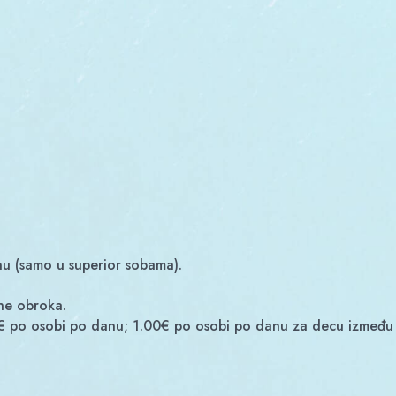
u (samo u superior sobama).
ne obroka.