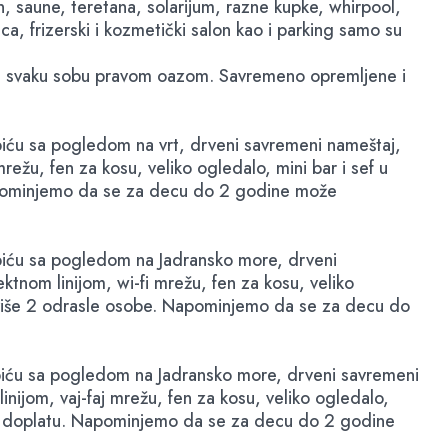
en, saune, teretana, solarijum, razne kupke, whirpool,
ca, frizerski i kozmetički salon kao i parking samo su
i su svaku sobu pravom oazom. Savremeno opremljene i
piću sa pogledom na vrt, drveni savremeni nameštaj,
mrežu, fen za kosu, veliko ogledalo, mini bar i sef u
 Napominjemo da se za decu do 2 godine može
 piću sa pogledom na Jadransko more, drveni
ktnom linijom, wi-fi mrežu, fen za kosu, veliko
najviše 2 odrasle osobe. Napominjemo da se za decu do
 piću sa pogledom na Jadransko more, drveni savremeni
inijom, vaj-faj mrežu, fen za kosu, veliko ogledalo,
 uz doplatu. Napominjemo da se za decu do 2 godine