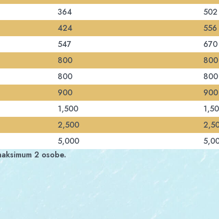
364
502
424
556
547
670
800
800
800
800
900
900
1,500
1,5
2,500
2,5
5,000
5,0
maksimum 2 osobe.