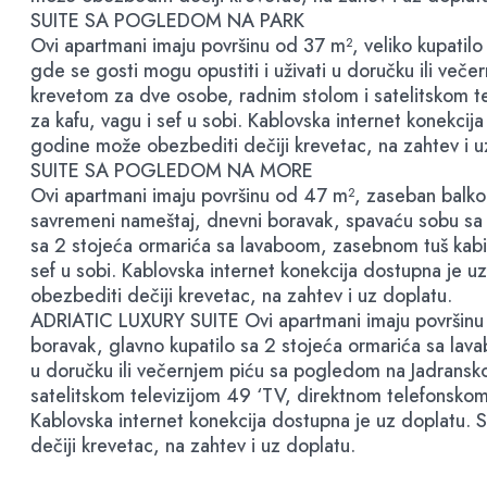
SUITE SA POGLEDOM NA PARK
Ovi apartmani imaju površinu od 37 m², veliko kupatil
gde se gosti mogu opustiti i uživati u doručku ili v
krevetom za dve osobe, radnim stolom i satelitskom tele
za kafu, vagu i sef u sobi. Kablovska internet konekc
godine može obezbediti dečiji krevetac, na zahtev i u
SUITE SA POGLEDOM NA MORE
Ovi apartmani imaju površinu od 47 m², zaseban balkon
savremeni nameštaj, dnevni boravak, spavaću sobu sa 
sa 2 stojeća ormarića sa lavaboom, zasebnom tuš kabino
sef u sobi. Kablovska internet konekcija dostupna je
obezbediti dečiji krevetac, na zahtev i uz doplatu.
ADRIATIC LUXURY SUITE Ovi apartmani imaju površinu 
boravak, glavno kupatilo sa 2 stojeća ormarića sa lavab
u doručku ili večernjem piću sa pogledom na Jadrans
satelitskom televizijom 49 ‘TV, direktnom telefonskom
Kablovska internet konekcija dostupna je uz doplatu
dečiji krevetac, na zahtev i uz doplatu.