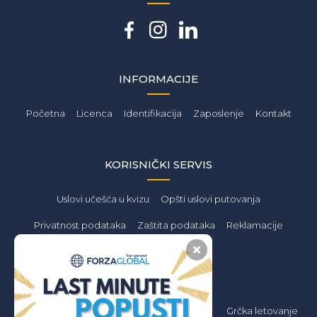
INFORMACIJE
Početna
Licenca
Identifikacija
Zaposlenje
Kontakt
KORISNIČKI SERVIS
Uslovi učešća u kvizu
Opšti uslovi putovanja
Privatnost podataka
Zaštita podataka
Reklamacije
PONUDA
Letovanje 2026
Grčka Letovanje
Grčka letovanje