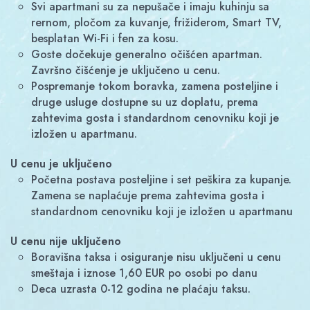
Svi apartmani su za nepušače i imaju kuhinju sa
rernom, pločom za kuvanje, frižiderom, Smart TV,
besplatan Wi-Fi i fen za kosu.
Goste dočekuje generalno očišćen apartman.
Završno čišćenje je uključeno u cenu.
Pospremanje tokom boravka, zamena posteljine i
druge usluge dostupne su uz doplatu, prema
zahtevima gosta i standardnom cenovniku koji je
izložen u apartmanu.
U cenu je uključeno
Početna postava posteljine i set peškira za kupanje.
Zamena se naplaćuje prema zahtevima gosta i
standardnom cenovniku koji je izložen u apartmanu
U cenu nije uključeno
Boravišna taksa i osiguranje nisu uključeni u cenu
smeštaja i iznose 1,60 EUR po osobi po danu
Deca uzrasta 0-12 godina ne plaćaju taksu.