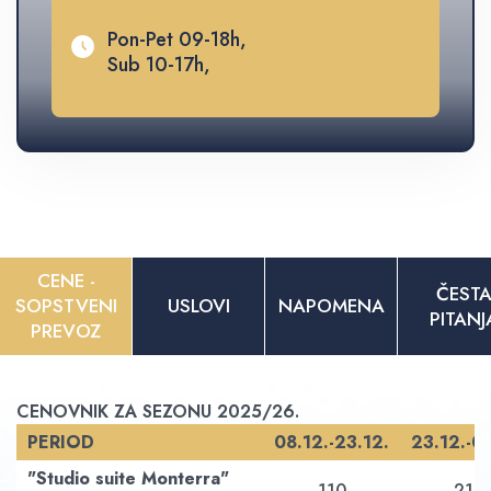
Pon-Pet 09-18h,
Sub 10-17h,
CENE -
ČEST
SOPSTVENI
USLOVI
NAPOMENA
PITANJ
PREVOZ
CENOVNIK ZA SEZONU 2025/26.
PERIOD
08.12.-23.12.
23.12.-0
"Studio suite Monterra"
110
210