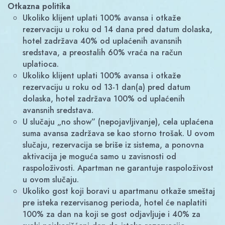
Otkazna politika
Ukoliko klijent uplati 100% avansa i otkaže
rezervaciju u roku od 14 dana pred datum dolaska,
hotel zadržava 40% od uplaćenih avansnih
sredstava, a preostalih 60% vraća na račun
uplatioca.
Ukoliko klijent uplati 100% avansa i otkaže
rezervaciju u roku od 13-1 dan(a) pred datum
dolaska, hotel zadržava 100% od uplaćenih
avansnih sredstava.
U slučaju „no show” (nepojavljivanje), cela uplaćena
suma avansa zadržava se kao storno trošak. U ovom
slučaju, rezervacija se briše iz sistema, a ponovna
aktivacija je moguća samo u zavisnosti od
raspoloživosti. Apartman ne garantuje raspoloživost
u ovom slučaju.
Ukoliko gost koji boravi u apartmanu otkaže smeštaj
pre isteka rezervisanog perioda, hotel će naplatiti
100% za dan na koji se gost odjavljuje i 40% za