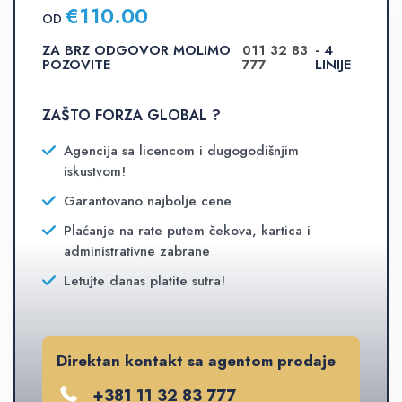
€
110.00
OD
ZA BRZ ODGOVOR MOLIMO
011 32 83
- 4
POZOVITE
777
LINIJE
ZAŠTO FORZA GLOBAL ?
Agencija sa licencom i dugogodišnjim
iskustvom!
Garantovano najbolje cene
Plaćanje na rate putem čekova, kartica i
administrativne zabrane
Letujte danas platite sutra!
Direktan kontakt sa agentom prodaje
+381 11 32 83 777