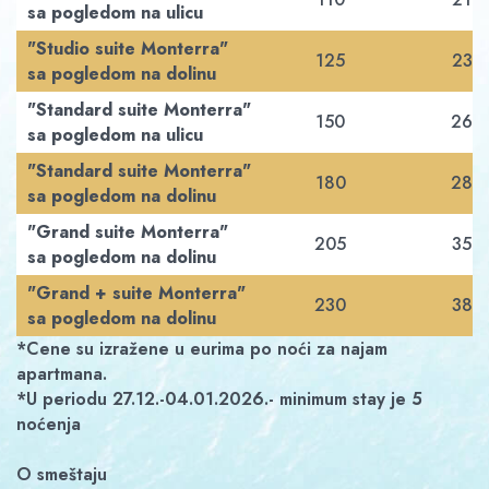
sa pogledom na ulicu
"Studio suite Monterra"
125
230
sa pogledom na dolinu
"Standard suite Monterra"
150
260
sa pogledom na ulicu
"Standard suite Monterra"
180
280
sa pogledom na dolinu
"Grand suite Monterra"
205
350
sa pogledom na dolinu
"Grand + suite Monterra"
230
380
sa pogledom na dolinu
*Cene su izražene u eurima po noći za najam
apartmana.
*U periodu 27.12.-04.01.2026.- minimum stay je 5
noćenja
O smeštaju