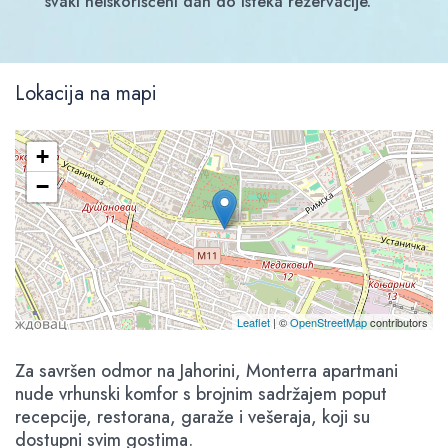
svaki neiskorišćeni dan do isteka rezervacije.
Lokacija na mapi
+
−
Leaflet
| ©
OpenStreetMap
contributors
Za savršen odmor na Jahorini, Monterra apartmani
nude vrhunski komfor s brojnim sadržajem poput
recepcije, restorana, garaže i vešeraja, koji su
dostupni svim gostima.