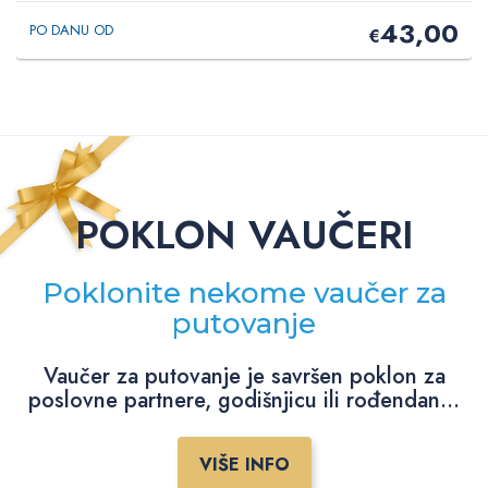
43,00
PO DANU OD
€
POKLON VAUČERI
Poklonite nekome vaučer za
putovanje
Vaučer za putovanje je savršen poklon za
poslovne partnere, godišnjicu ili rođendan...
VIŠE INFO