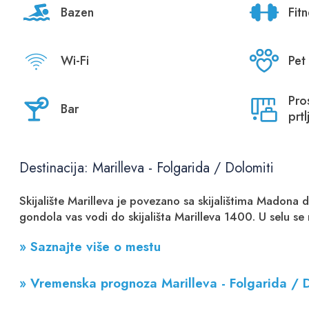
Bazen
Fit
Wi-Fi
Pet 
Pro
Bar
prt
Destinacija: Marilleva - Folgarida / Dolomiti
Skijalište Marilleva je povezano sa skijalištima Madona d
gondola vas vodi do skijališta Marilleva 1400. U selu se n
» Saznajte više o mestu
» Vremenska prognoza Marilleva - Folgarida / D