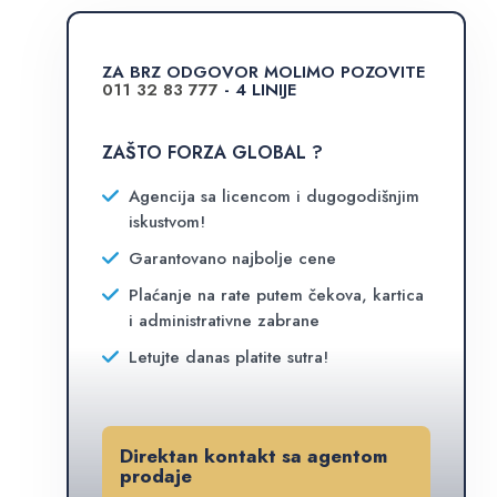
ZA BRZ ODGOVOR MOLIMO POZOVITE
011 32 83 777
- 4 LINIJE
ZAŠTO FORZA GLOBAL ?
Agencija sa licencom i dugogodišnjim
iskustvom!
Garantovano najbolje cene
Plaćanje na rate putem čekova, kartica
i administrativne zabrane
Letujte danas platite sutra!
Direktan kontakt sa agentom
prodaje