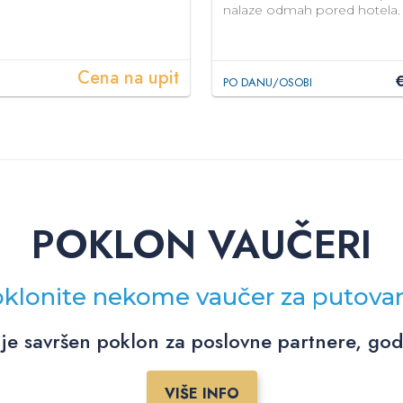
nalaze odmah pored hotela.
Cena na upit
PO DANU/OSOBI
POKLON VAUČERI
klonite nekome vaučer za putova
je savršen poklon za poslovne partnere, godiš
VIŠE INFO