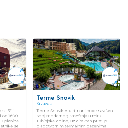
Terme Snovik
Krvavec
sa 3* i
Terme Snovik Apartmani nude savršen
ni od 1600
spoj modernog smeštaja u miru
lu planine
Tuhinjske doline, uz direktan pristup
očetnike se
blagotvornim termalnim bazenima i