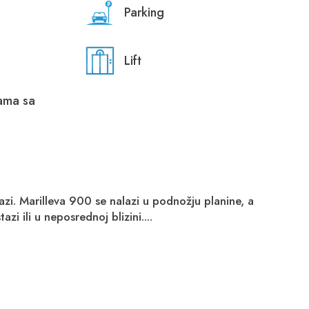
Parking
Lift
ama sa
tazi. Marilleva 900 se nalazi u podnožju planine, a
zi ili u neposrednoj blizini....