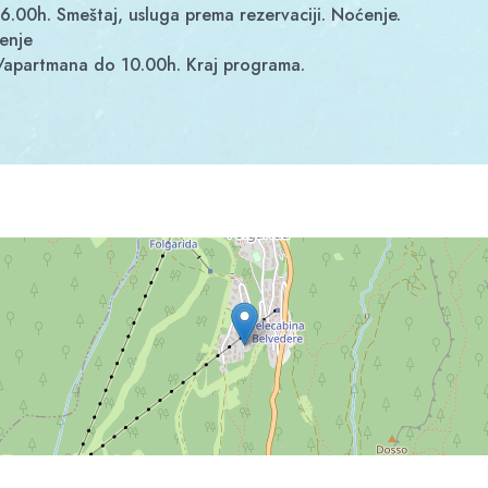
6.00h. Smeštaj, usluga prema rezervaciji. Noćenje.
ćenje
a/apartmana do 10.00h. Kraj programa.