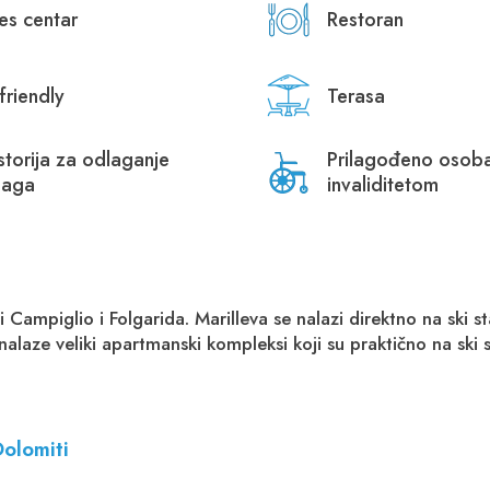
nes centar
Restoran
friendly
Terasa
storija za odlaganje
Prilagođeno osob
ljaga
invaliditetom
i Campiglio i Folgarida. Marilleva se nalazi direktno na ski s
alaze veliki apartmanski kompleksi koji su praktično na ski sta
olomiti