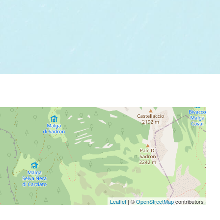
Leaflet
| ©
OpenStreetMap
contributors