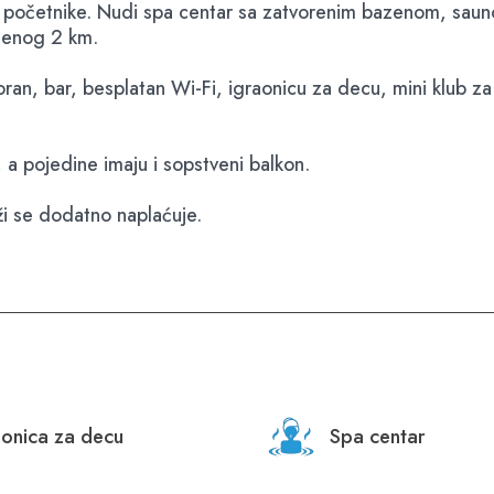
u i početnike. Nudi spa centar sa zatvorenim bazenom, saun
ljenog 2 km.
toran, bar, besplatan Wi-Fi, igraonicu za decu, mini klub
 a pojedine imaju i sopstveni balkon.
ži se dodatno naplaćuje.
aonica za decu
Spa centar