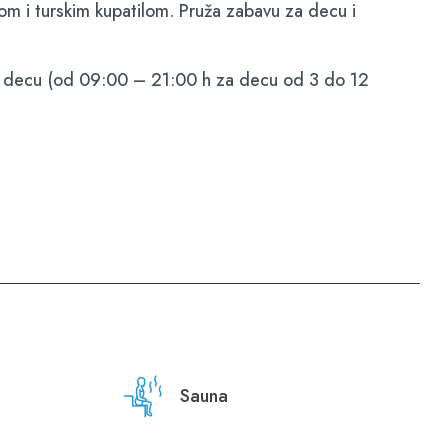
om i turskim kupatilom. Pruža zabavu za decu i
 za decu (od 09:00 – 21:00 h za decu od 3 do 12
Sauna