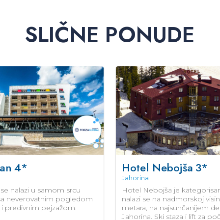
SLIČNE PONUDE
Han
4*
Hotel Nebojša
3*
Jahorina
se nalazi u samom srcu
Hotel Nebojša je kategorisan 
 sa neverovatnim pogledom
nalazi se na nadmorskoj visi
u i predivnim pejzažom.
metara, na najsunčanijem de
Jahorina. Ski staza i lift za p