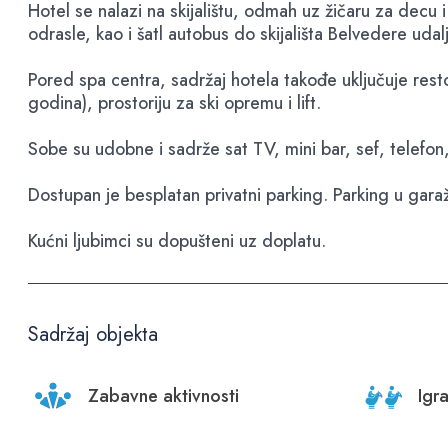
Hotel se nalazi na skijalištu, odmah uz žičaru za dec
odrasle, kao i šatl autobus do skijališta Belvedere uda
Pored spa centra, sadržaj hotela takođe uključuje res
godina), prostoriju za ski opremu i lift.
Sobe su udobne i sadrže sat TV, mini bar, sef, telefon,
Dostupan je besplatan privatni parking. Parking u gara
Kućni ljubimci su dopušteni uz doplatu.
Sadržaj objekta
Zabavne aktivnosti
Igr