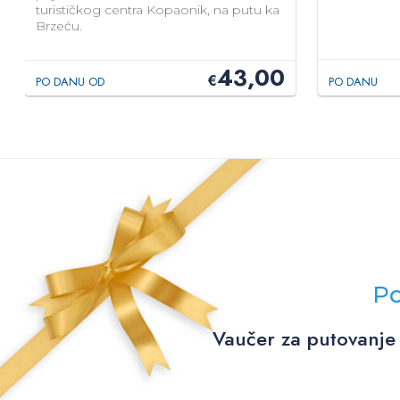
turističkog centra Kopaonik, na putu ka
Brzeću.
43,00
€
PO DANU OD
PO DANU
Po
Vaučer za putovanje 