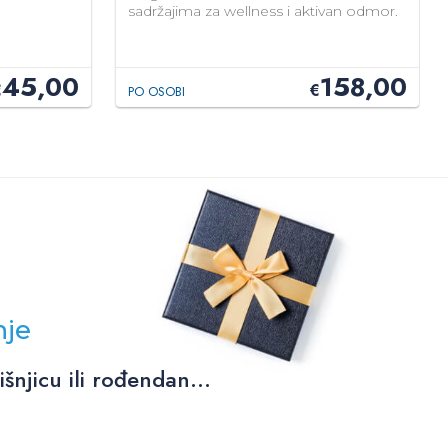
sadržajima za wellness i aktivan odmor.
45,00
158,00
€
€
PO OSOBI
nje
njicu ili rođendan...