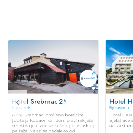
PREPORUKA
Hotel Srebrnac
2*
Hotel 
Kopaonik
Bjelašnica
Hotel Srebrnac, omiljeno boravište
Hotel HAN 
ljubitelja Kopaonika i dom pravih skijaša
Bjelašnice
smešten je usred raskošnog planinskog
na ski staz
pejzaža. Nalazi se nedaleko od