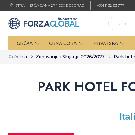
STRAHINJIĆA BANA 27, 11000 BEOGRAD
+381 11 32 83 777
GRČKA
CRNA GORA
HRVATSKA
Početna
Zimovanje i Skijanje 2026/2027
Park hote
PARK HOTEL F
Ita