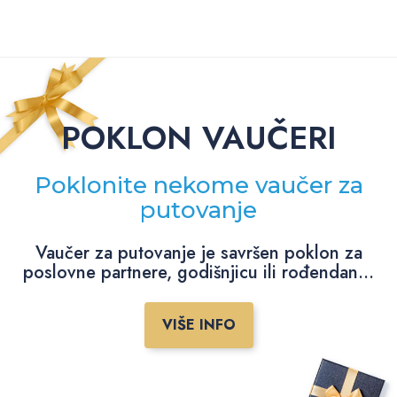
POKLON VAUČERI
Poklonite nekome vaučer za
putovanje
Vaučer za putovanje je savršen poklon za
poslovne partnere, godišnjicu ili rođendan...
VIŠE INFO