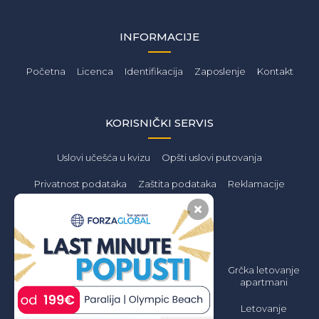
INFORMACIJE
Početna
Licenca
Identifikacija
Zaposlenje
Kontakt
KORISNIČKI SERVIS
Uslovi učešća u kvizu
Opšti uslovi putovanja
Privatnost podataka
Zaštita podataka
Reklamacije
PONUDA
Letovanje 2026
Grčka Letovanje
Grčka letovanje
Jeftino
2026 Apartmani
apartmani
Jeftino
Grčka Letovanje
Letovanje