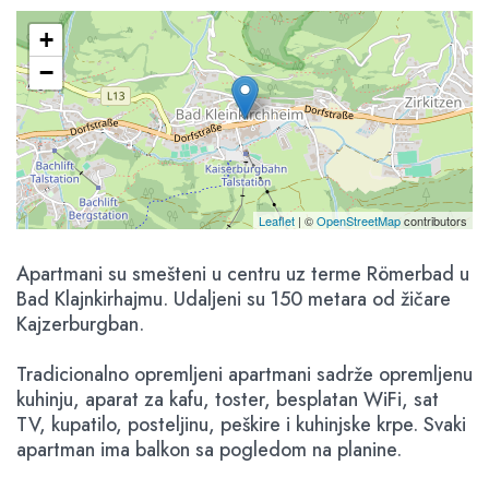
+
−
Leaflet
| ©
OpenStreetMap
contributors
Apartmani su smešteni u centru uz terme Römerbad u
Bad Klajnkirhajmu. Udaljeni su 150 metara od žičare
Kajzerburgban.
Tradicionalno opremljeni apartmani sadrže opremljenu
kuhinju, aparat za kafu, toster, besplatan WiFi, sat
TV, kupatilo, posteljinu, peškire i kuhinjske krpe. Svaki
apartman ima balkon sa pogledom na planine.