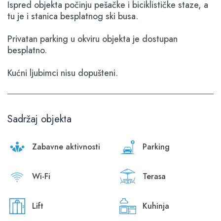
Ispred objekta počinju pešačke i biciklističke staze, a
tu je i stanica besplatnog ski busa.
Privatan parking u okviru objekta je dostupan
besplatno.
Kućni ljubimci nisu dopušteni.
Sadržaj objekta
Zabavne aktivnosti
Parking
Wi-Fi
Terasa
Lift
Kuhinja