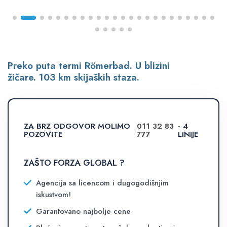
Preko puta termi Römerbad. U blizini
žičare. 103 km skijaških staza.
ZA BRZ ODGOVOR MOLIMO
011 32 83
- 4
POZOVITE
777
LINIJE
ZAŠTO FORZA GLOBAL ?
Agencija sa licencom i dugogodišnjim
iskustvom!
Garantovano najbolje cene