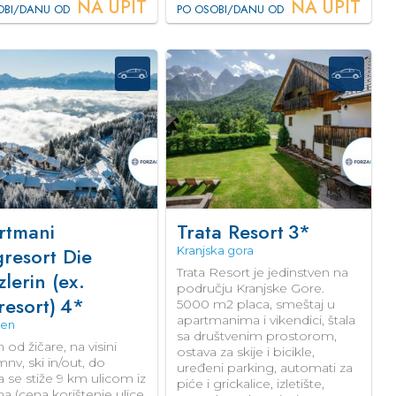
NA UPIT
NA UPIT
OBI/DANU OD
PO OSOBI/DANU OD
rtmani
Trata Resort
3*
resort Die
Kranjska gora
Trata Resort je jedinstven na
lerin (ex.
području Kranjske Gore.
esort)
4*
5000 m2 placa, smeštaj u
apartmanima i vikendici, štala
zen
sa društvenim prostorom,
od žičare, na visini
ostava za skije i bicikle,
nv, ski in/out, do
uređeni parking, automati za
a se stiže 9 km ulicom iz
piće i grickalice, izletište,
na (cena korištenje ulice