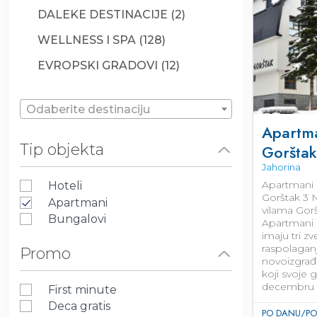
DALEKE DESTINACIJE (2)
WELLNESS I SPA (128)
EVROPSKI GRADOVI (12)
Odaberite destinaciju
Apartm
Tip objekta
Gorštak
Jahorina
Apartmani 
Hoteli
Gorštak 3 
Apartmani
vilama Gorš
Bungalovi
Apartmani
imaju tri z
raspolaganj
Promo
novoizgrađ
koji svoje 
decembru 
First minute
Deca gratis
PO DANU/PO