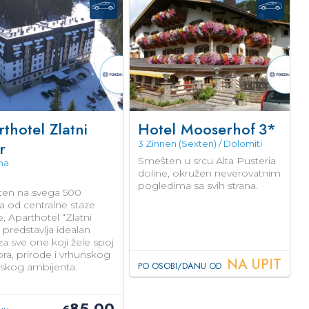
thotel Zlatni
Hotel Mooserhof
3*
r
3 Zinnen (Sexten) / Dolomiti
Smešten u srcu Alta Pusteria
na
doline, okružen neverovatnim
pogledima sa svih strana.
en na svega 500
a od centralne staze
e, Aparthotel “Zlatni
 predstavlja idealan
za sve one koji žele spoj
ra, prirode i vrhunskog
NA UPIT
PO OSOBI/DANU OD
nskog ambijenta.
85,00