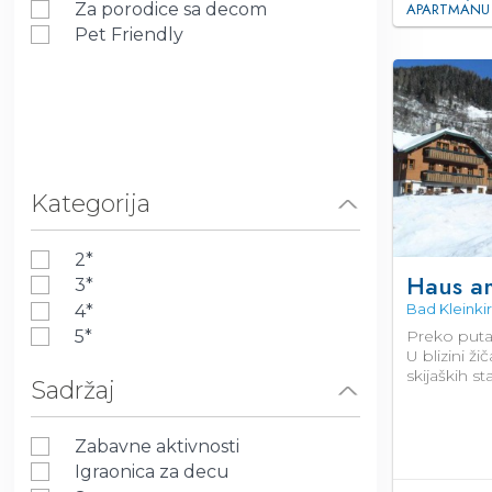
Za porodice sa decom
APARTMANU
Pet Friendly
Kategorija
2*
Haus a
3*
Bad Kleinki
4*
5*
Preko put
U blizini ži
skijaških st
Sadržaj
Zabavne aktivnosti
Igraonica za decu