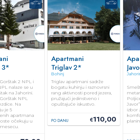
ani
Apartmani
Apar
3*
Triglav
2*
Javo
Bohinj
Jahori
Gorštak 2 NPL i
Triglav apartmani sadrže
NPL nalaze se u
bogatu kuhinju i raznovrsni
Smešt
tak na Jahorini.
rang aktivnosti pored jezera,
metar
 Gorštak NPL
pružajući jedinstveno i
Poljic
vezdice. Na
opuštajuće iskustvo.
Javor”
u je 5
izbor 
enih apartmana
komfo
110,00
€
PO DANU
goste očekuju u
plani
mesecu.