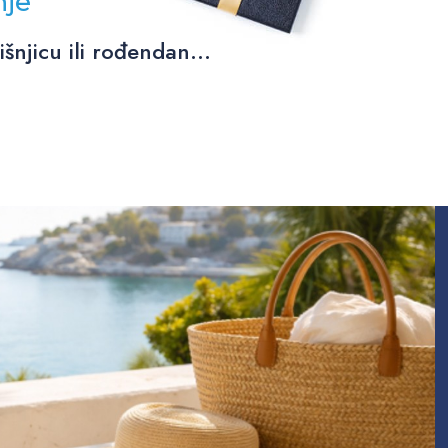
nje
njicu ili rođendan...