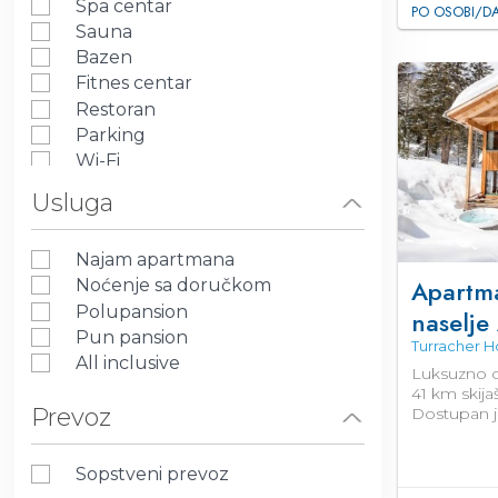
Spa centar
PO OSOBI/D
Sauna
Bazen
Fitnes centar
Restoran
Parking
Wi-Fi
Pet friendly
Usluga
Terasa
Lift
Najam apartmana
Klima uređaj
Apartm
Noćenje sa doručkom
Kuhinja
Polupansion
naselje
Bar
Pun pansion
Đakuzi
Turracher 
All inclusive
Pogled na planinu
Luksuzno o
Blizu ski staze
41 km skijaš
Prevoz
Dostupan je
Sportski tereni
Sala za sastanke
Prevoz od/do aerodroma
Sopstveni prevoz
Prostorija za odlaganje prtljaga