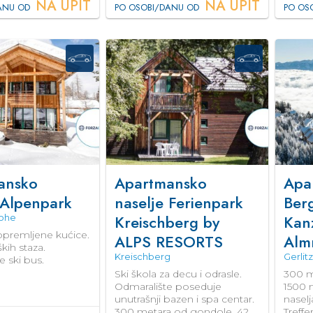
NA UPIT
NA UPIT
ANU OD
PO OSOBI/DANU OD
PO OS
ansko
Apartmansko
Apa
 Alpenpark
naselje Ferienpark
Berg
Kreischberg by
Kanz
Hohe
premljene kućice.
ALPS RESORTS
Almr
kih staza.
Kreischberg
Gerlit
 ski bus.
Ski škola za decu i odrasle.
300 m 
Odmaralište poseduje
1500 m
unutrašnji bazen i spa centar.
naselj
300 metara od gondole. 42
Treffe