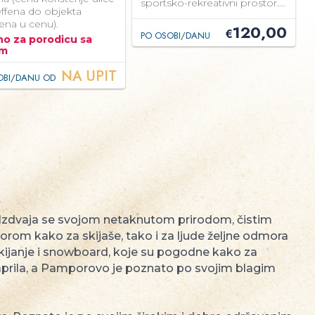
sportsko-rekreativni prostor….
effena do objekta
ena u cenu).
120,00
€
PO OSOBI/DANU
no za porodicu sa
om
NA UPIT
OBI/DANU OD
Izdvaja se svojom netaknutom prirodom, čistim
rom kako za skijaše, tako i za ljude željne odmora
skijanje i snowboard, koje su pogodne kako za
 aprila, a Pamporovo je poznato po svojim blagim