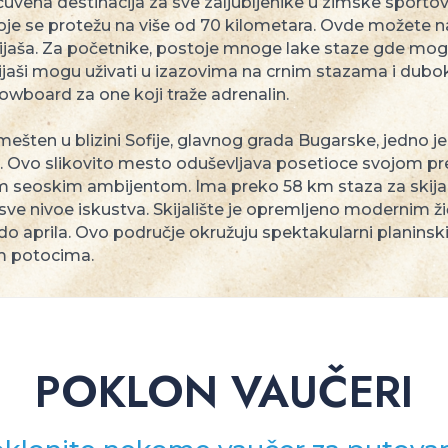
čuvena destinacija za sve zaljubljenike u zimske sporto
je se protežu na više od 70 kilometara. Ovde možete nać
kijaša. Za početnike, postoje mnoge lake staze gde mogu
skijaši mogu uživati u izazovima na crnim stazama i d
snowboard za one koji traže adrenalin.
ešten u blizini Sofije, glavnog grada Bugarske, jedno je
. Ovo slikovito mesto oduševljava posetioce svojom pre
 seoskim ambijentom. Ima preko 58 km staza za skijanj
 sve nivoe iskustva. Skijalište je opremljeno modernim 
o aprila. Ovo područje okružuju spektakularni planinski
im potocima.
POKLON VAUČERI