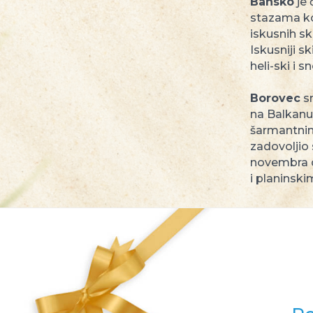
Bansko
je 
stazama ko
iskusnih s
Iskusniji 
heli-ski i 
Borovec
sm
na Balkanu
šarmantnim
zadovoljio
novembra d
i planinsk