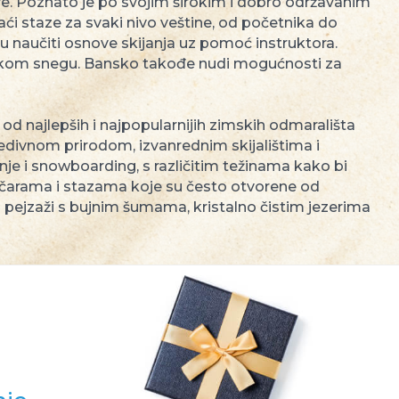
ve. Poznato je po svojim širokim i dobro održavanim
i staze za svaki nivo veštine, od početnika do
 naučiti osnove skijanja uz pomoć instruktora.
ubokom snegu. Bansko takođe nudi mogućnosti za
 od najlepših i najpopularnijih zimskih odmarališta
divnom prirodom, izvanrednim skijalištima i
e i snowboarding, s različitim težinama kako bi
žičarama i stazama koje su često otvorene od
 pejzaži s bujnim šumama, kristalno čistim jezerima