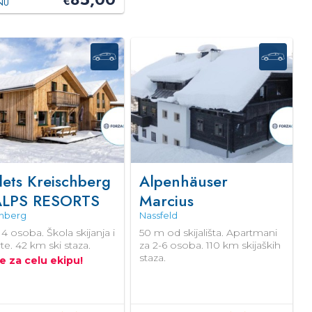
€
NU
ets Kreischberg
Alpenhäuser
ALPS RESORTS
Marcius
chberg
Nassfeld
4 osoba. Škola skijanja i
50 m od skijališta. Apartmani
rte. 42 km ski staza.
za 2-6 osoba. 110 km skijaških
staza.
e za celu ekipu!