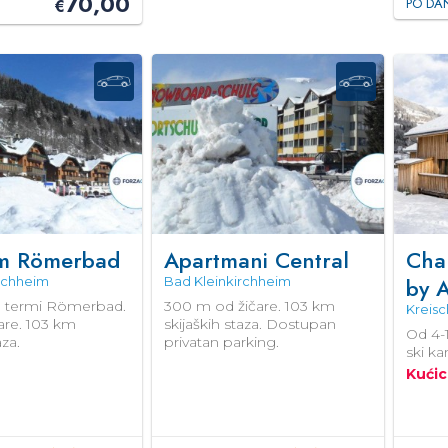
70,00
PO DA
€
m Römerbad
Apartmani Central
Chal
by 
rchheim
Bad Kleinkirchheim
a termi Römerbad.
300 m od žičare. 103 km
Kreis
čare. 103 km
skijaških staza. Dostupan
Od 4-1
aza.
privatan parking.
ski ka
Kućic