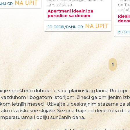
NA UPIT
ANU OD
km ski staza.
od Tr
uključ
Apartmani idealni za
porodice sa decom
Ideal
dec
NA UPIT
PO OSOBI/DANU OD
PO OS
1
o
je smešteno duboko u srcu planinskog lanca Rodopi. 
 vazduhom i bogatom istorijom, čineći ga omiljenim izbo
tokom letnjih meseci. Uživajte u beskrajnim stazama za 
tako i za iskusne skijaše. Sezona traje od decembra do
mperaturama i obilju sunčanih dana.