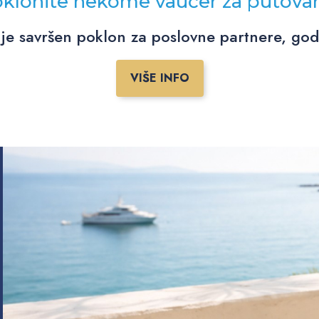
klonite nekome vaučer za putova
je savršen poklon za poslovne partnere, godiš
VIŠE INFO