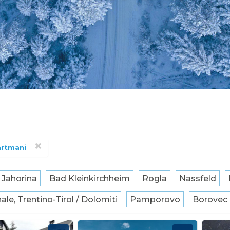
×
rtmani
Jahorina
Bad Kleinkirchheim
Rogla
Nassfeld
le, Trentino-Tirol / Dolomiti
Pamporovo
Borovec