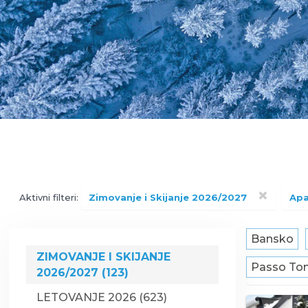
×
Aktivni filteri:
Zimovanje i Skijanje 2026/2027
Apa
Bansko
ZIMOVANJE I SKIJANJE
Passo Tona
2026/2027 (123)
LETOVANJE 2026 (623)