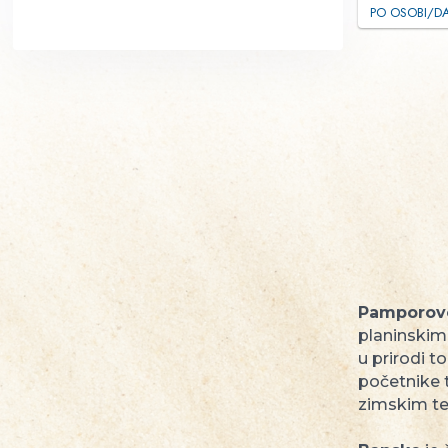
PO OSOBI/D
Prilagođeno osobama sa
invaliditetom
Pamporov
planinskim
u prirodi 
početnike 
zimskim te