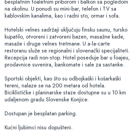
besplatnim toaletnim priborom i balkon sa pogledom
na okolinu. U ponudi su mini-bar, telefon i TV sa
kablovskim kanalima, kao i radni sto, ormar i sofa.
Hotelski velnes sadržaji uključuju finsku saunu, tursko
kupatilo, otvoreni i zatvoreni bazen, masažne kade,
masaže i druge velnes tretmane. U a-la-carte
restoranu služe se regionalni i slovenački specijaliteti.
Recepcija radi non-stop. Hotel poseduje bar u foajeu,
prodavnice suvenira, bankomate i sale za sastanke.
Sportski objekti, kao što su odbojkaški i košarkaški
tereni, nalaze se na 200 metara od hotela.
Biciklističke i planinarske staze dostupne su u 10 km
udaljenom gradu Slovenske Konjice.
Dostupan je besplatan parking.
Kućni ljubimci nisu dopušteni.