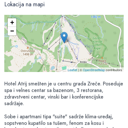
Lokacija na mapi
+
−
Leaflet
| ©
OpenStreetMap
contributors
Hotel Atrij smešten je u centru grada Zreče. Poseduje
spa i velnes centar sa bazenom, 3 restorana,
zdravstveni centar, vinski bar i konferencijske
sadržaje.
Sobe i apartmani tipa "suite" sadrže klima-uređaj,
sopstveno kupatilo sa tušem, fenom za kosu i