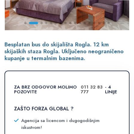
Besplatan bus do skijališta Rogla. 12 km
skijaških staza Rogla. Uključeno neograničeno
kupanje u termalnim bazenima.
ZA BRZ ODGOVOR MOLIMO
011 32 83
- 4
POZOVITE
777
LINIJE
ZAŠTO FORZA GLOBAL ?
Agencija sa licencom i dugogodišnjim
iskustvom!