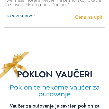
wellness“ hotel smešten na primorskoj lokaciji
u slovenačkom gradu Portorož.
Cena na upit
SOPSTVENI PREVOZ
POKLON VAUČERI
Poklonite nekome vaučer za
putovanje
Vaučer za putovanje je savršen poklon za