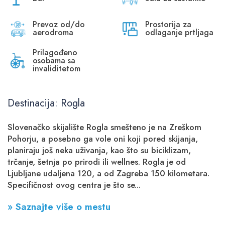
Prevoz od/do
Prostorija za
aerodroma
odlaganje prtljaga
Prilagođeno
osobama sa
invaliditetom
Destinacija: Rogla
Slovenačko skijalište Rogla smešteno je na Zreškom
Pohorju, a posebno ga vole oni koji pored skijanja,
planiraju još neka uživanja, kao što su biciklizam,
trčanje, šetnja po prirodi ili wellnes. Rogla je od
Ljubljane udaljena 120, a od Zagreba 150 kilometara.
Specifičnost ovog centra je što se...
» Saznajte više o mestu