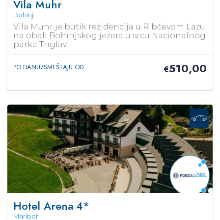
Vila Muhr
Bohinj
Vila Muhr je butik rezidencija u Ribčevom Lazu,
na obali Bohinjskog jezera u srcu Nacionalnog
parka Triglav.
510,00
PO DANU/SMEŠTAJU OD
€
Hotel Arena
4*
Maribor