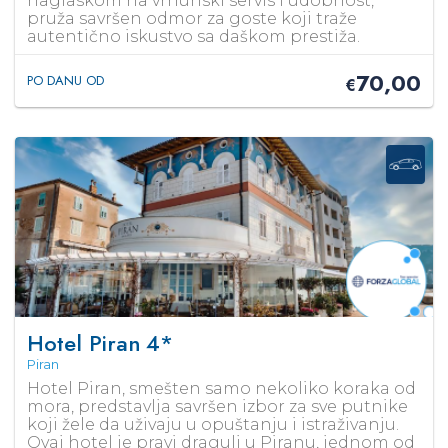
naglaskom na vrhunski servis i udobnost,
pruža savršen odmor za goste koji traže
autentično iskustvo sa daškom prestiža.
70,00
PO DANU OD
€
Hotel Piran
4*
Piran
Hotel Piran, smešten samo nekoliko koraka od
mora, predstavlja savršen izbor za sve putnike
koji žele da uživaju u opuštanju i istraživanju.
Ovaj hotel je pravi dragulj u Piranu, jednom od