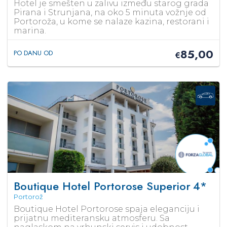
Hotel je smešten u zalivu između starog grada
Pirana i Strunjana, na oko 5 minuta vožnje od
Portoroža, u kome se nalaze kazina, restorani i
marina.
85,00
PO DANU OD
€
Boutique Hotel Portorose Superior
4*
Portorož
Boutique Hotel Portorose spaja eleganciju i
prijatnu mediteransku atmosferu. Sa