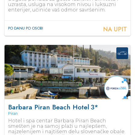
uzrasta, usluga na visokom nivou i luksuzni
enterijer, učiniće vaš odmor savršenim.
NA UPIT
PO DANU PO OSOBI
Barbara Piran Beach Hotel
3*
Piran
Hotel i spa centar Barbara Piran Beach
smešten je na samoj plaži u najlepšem,
najzelenijem i najtišem delu slovenačke obale.