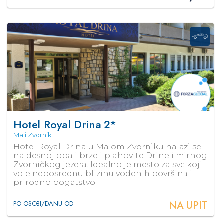
Hotel Royal Drina
2*
Mali Zvornik
Hotel Royal Drina u Malom Zvorniku nalazi se
na desnoj obali brze i plahovite Drine i mirnog
Zvorničkog jezera. Idealno je mesto za sve koji
vole neposrednu blizinu vodenih površina i
prirodno bogatstvo.
NA UPIT
PO OSOBI/DANU OD