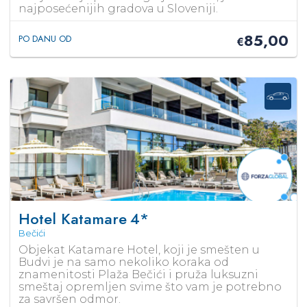
najposećenijih gradova u Sloveniji.
85,00
PO DANU OD
€
Hotel Katamare
4*
Bečići
Objekat Katamare Hotel, koji je smešten u
Budvi je na samo nekoliko koraka od
znamenitosti Plaža Bečići i pruža luksuzni
smeštaj opremljen svime što vam je potrebno
za savršen odmor.