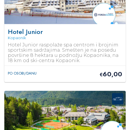
Hotel Junior
Kopaonik
Hotel Junior raspolaže spa centrom i brojnim
sportskim sadržajima. Smešten je na posedu
površine 8 hektara u podnožju Kopaonika, na
18 km od ski-centra Kopaonik.
60,00
PO OSOBI/DANU
€