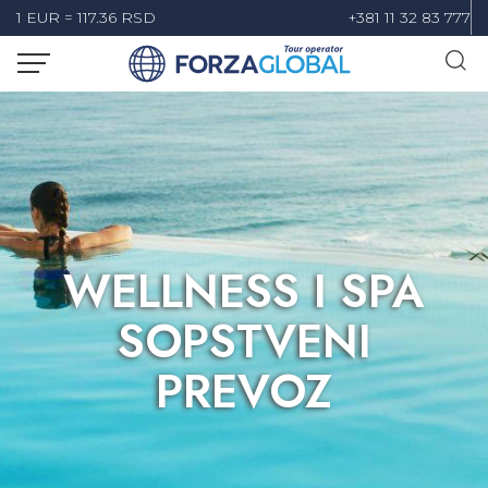
1 EUR = 117.36 RSD
+381 11 32 83 777
WELLNESS I SPA
SOPSTVENI
PREVOZ