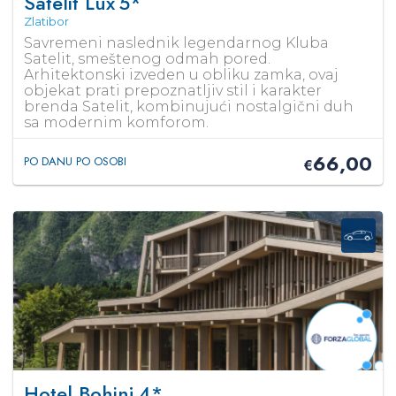
Satelit Lux
5*
Zlatibor
Savremeni naslednik legendarnog Kluba
Satelit, smeštenog odmah pored.
Arhitektonski izveden u obliku zamka, ovaj
objekat prati prepoznatljiv stil i karakter
brenda Satelit, kombinujući nostalgični duh
sa modernim komforom.
66,00
PO DANU PO OSOBI
€
Hotel Bohinj
4*