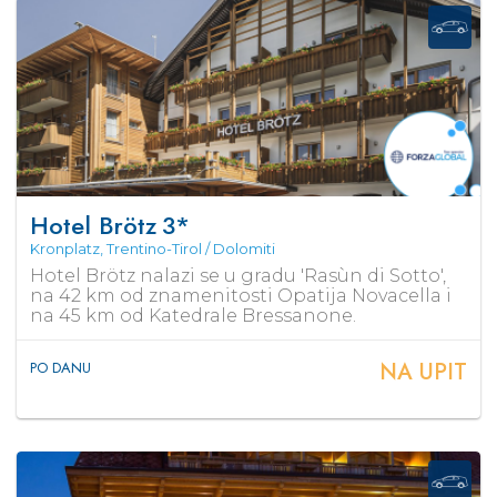
Hotel Brötz
3*
Kronplatz, Trentino-Tirol / Dolomiti
Hotel Brötz nalazi se u gradu 'Rasùn di Sotto',
na 42 km od znamenitosti Opatija Novacella i
na 45 km od Katedrale Bressanone.
NA UPIT
PO DANU