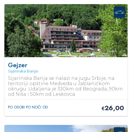
Gejzer
Sijarinska Banja
Sijarinska Banja se nalazi na jugu Srbije, na
teritoriji opštine Medveđa u Jablaničkom
okrugu. Udaljena je 330km od Beograda, 90km
od Niša i 50km od Leskovca.
26,00
PO OSOBI PO NOĆI OD
€