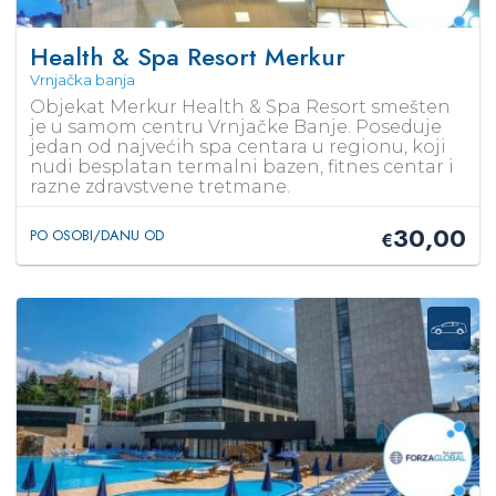
Health & Spa Resort Merkur
Vrnjačka banja
Objekat Merkur Health & Spa Resort smešten
je u samom centru Vrnjačke Banje. Poseduje
jedan od najvećih spa centara u regionu, koji
nudi besplatan termalni bazen, fitnes centar i
razne zdravstvene tretmane.
30,00
PO OSOBI/DANU OD
€