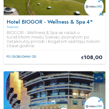
Hotel BIOGOR - Wellness & Spa
4*
Sisevac
BIOGOR - Wellness & Spa se nalazi u
turističkom mestu Sisevac, poznatom po
netaknutoj prirodi i bogatom sadržaju tokom
čitave godine.
108,00
PO OSOBI/DANU OD
€