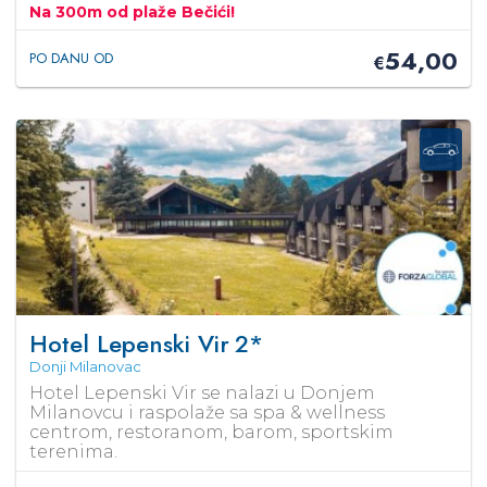
Na 300m od plaže Bečići!
54,00
PO DANU OD
€
Hotel Lepenski Vir
2*
Donji Milanovac
Hotel Lepenski Vir se nalazi u Donjem
Milanovcu i raspolaže sa spa & wellness
centrom, restoranom, barom, sportskim
terenima.