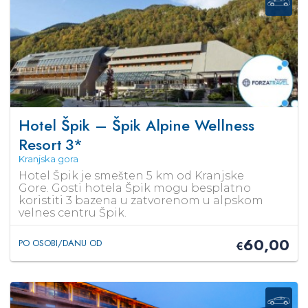
Hotel Špik – Špik Alpine Wellness
Resort
3*
Kranjska gora
Hotel Špik je smešten 5 km od Kranjske
Gore. Gosti hotela Špik mogu besplatno
koristiti 3 bazena u zatvorenom u alpskom
velnes centru Špik.
60,00
PO OSOBI/DANU OD
€