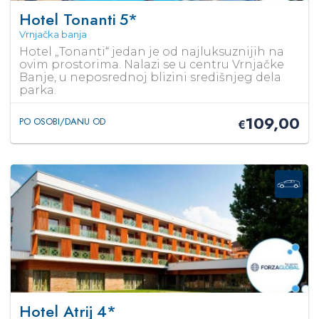
Hotel Tonanti
5*
Vrnjačka banja
Hotel „Tonanti“ jedan je od najluksuznijih na
ovim prostorima. Nalazi se u centru Vrnjačke
Banje, u neposrednoj blizini središnjeg dela
parka.
109,00
PO OSOBI/DANU OD
€
Hotel Atrij
4*