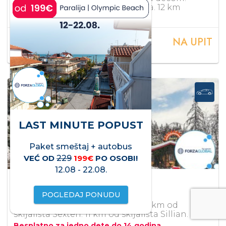
Besplatan bus do skijališta Rogla. 12 km
skijaških staza Rogla.
NA UPIT
PO OSOBI/DANU OD
LAST MINUTE POPUST
Paket smeštaj + autobus
VEĆ OD
229
199€
PO OSOBI!
12.08 - 22.08.
Parkhotel Sole Paradiso
4*
3 Zinnen (Sexten) / Dolomiti
POGLEDAJ PONUDU
300 m od skijališta. Spa centar. 7 km od
skijališta Sexten. 11 km od skijališta Sillian.
Besplatno za jedno dete do 14 godina