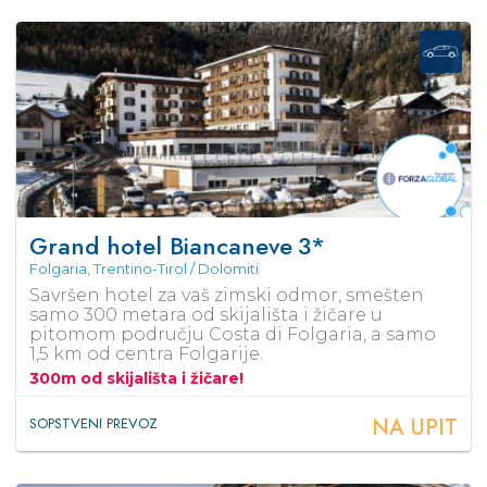
Grand hotel Biancaneve
3*
Folgaria, Trentino-Tirol / Dolomiti
Savršen hotel za vaš zimski odmor, smešten
samo 300 metara od skijališta i žičare u
pitomom području Costa di Folgaria, a samo
1,5 km od centra Folgarije.
300m od skijališta i žičare!
NA UPIT
SOPSTVENI PREVOZ