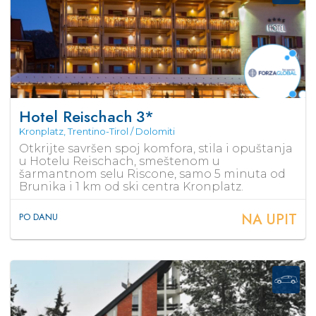
Hotel Reischach
3*
Kronplatz, Trentino-Tirol / Dolomiti
Otkrijte savršen spoj komfora, stila i opuštanja
u Hotelu Reischach, smeštenom u
šarmantnom selu Riscone, samo 5 minuta od
Brunika i 1 km od ski centra Kronplatz.
NA UPIT
PO DANU