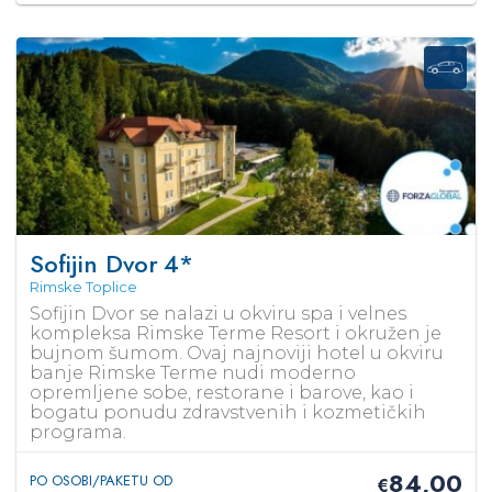
Sofijin Dvor
4*
Rimske Toplice
Sofijin Dvor se nalazi u okviru spa i velnes
kompleksa Rimske Terme Resort i okružen je
bujnom šumom. Ovaj najnoviji hotel u okviru
banje Rimske Terme nudi moderno
opremljene sobe, restorane i barove, kao i
bogatu ponudu zdravstvenih i kozmetičkih
programa.
84,00
PO OSOBI/PAKETU OD
€