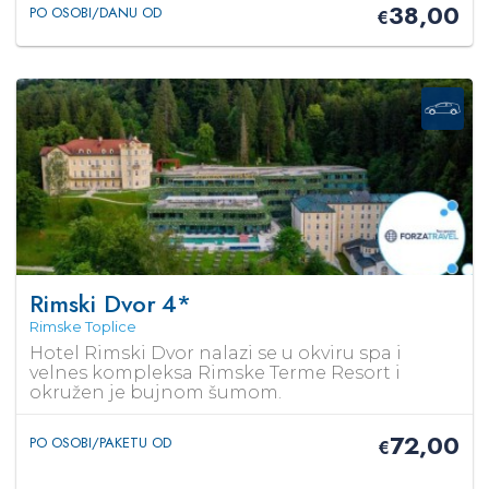
38,00
PO OSOBI/DANU OD
€
Rimski Dvor
4*
Rimske Toplice
Hotel Rimski Dvor nalazi se u okviru spa i
velnes kompleksa Rimske Terme Resort i
okružen je bujnom šumom.
72,00
PO OSOBI/PAKETU OD
€