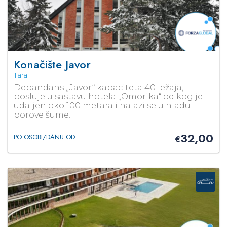
Konačište Javor
Tara
Depandans „Javor“ kapaciteta 40 ležaja,
posluje u sastavu hotela „Omorika“ od kog je
udaljen oko 100 metara i nalazi se u hladu
borove šume.
32,00
PO OSOBI/DANU OD
€