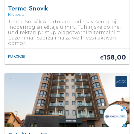
Terme Snovik
Krvavec
Terme Snovik Apartmani nude savršen spoj
modernog smeštaja u miru Tuhinjske doline,
uz direktan pristup blagotvornim termalnim
bazenima i sadržajima za wellness i aktivan
odmor.
158,00
PO OSOBI
€