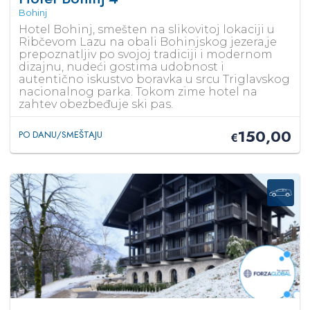
Bohinj
Hotel Bohinj, smešten na slikovitoj lokaciji u
Ribčevom Lazu na obali Bohinjskog jezera,je
prepoznatljiv po svojoj tradiciji i modernom
dizajnu, nudeći gostima udobnost i
autentično iskustvo boravka u srcu Triglavskog
nacionalnog parka. Tokom zime hotel na
zahtev obezbeđuje ski pas.
150,00
PO DANU/SMEŠTAJU
€