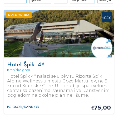
PREPORUKA
Hotel Špik
4*
Kranjska gora
Hotel Špik 4* nalazi se u okviru Rizorta Špik
Alpine Wellness u mestu Gozd Martuljek, na 5
km od Kranjske Gore. U ponudi je spa i velnes
centar sa bazenima, saunama i veličanstvenim
pogledom na okolne planine i šume.
75,00
PO OSOBI/DANU OD
€