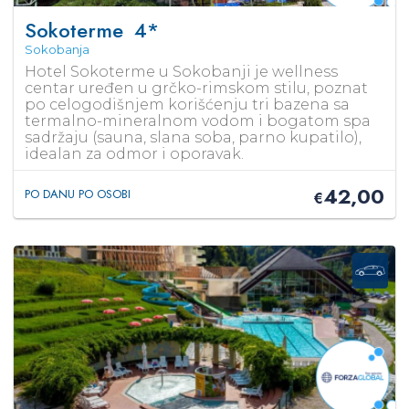
Sokoterme
4*
Sokobanja
Hotel Sokoterme u Sokobanji je wellness
centar uređen u grčko-rimskom stilu, poznat
po celogodišnjem korišćenju tri bazena sa
termalno-mineralnom vodom i bogatom spa
sadržaju (sauna, slana soba, parno kupatilo),
idealan za odmor i oporavak.
42,00
PO DANU PO OSOBI
€