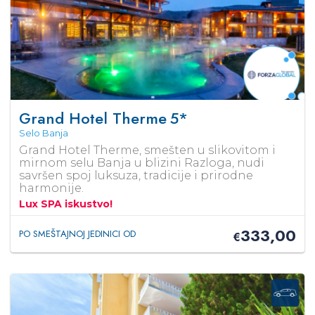
Grand Hotel Therme
5*
Selo Banja
Grand Hotel Therme, smešten u slikovitom i
mirnom selu Banja u blizini Razloga, nudi
savršen spoj luksuza, tradicije i prirodne
harmonije.
Lux SPA iskustvo!
333,00
PO SMEŠTAJNOJ JEDINICI OD
€