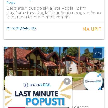
Rogla
Besplatan bus do skijališta Rogla. 12 km
skijaških staza Rogla. Uključeno neograničeno
kupanje u termalnim bazenima.
NA UPIT
PO OSOBI/DANU OD
Vile Terme Zreče
4*
Rogla
Apartmani idealni za porodice sa decom.