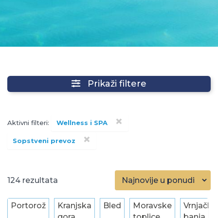
Prikaži filtere
×
Aktivni filteri:
Wellness i SPA
×
Sopstveni prevoz
124
Portorož
Kranjska
Bled
Moravske
Vrnjačka
gora
toplice
banja