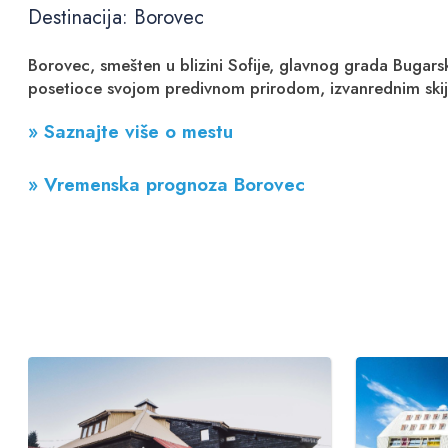
Destinacija: Borovec
Borovec, smešten u blizini Sofije, glavnog grada Bugarsk
posetioce svojom predivnom prirodom, izvanrednim skija
» Saznajte više o mestu
» Vremenska prognoza Borovec
PREPORUKA