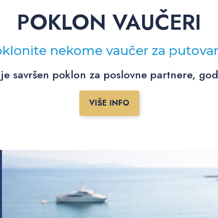
POKLON VAUČERI
klonite nekome vaučer za putova
je savršen poklon za poslovne partnere, godiš
VIŠE INFO