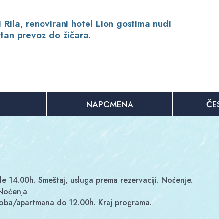
 Rila, renovirani hotel Lion gostima nudi
tan prevoz do žičara.
NAPOMENA
ČE
le 14.00h. Smeštaj, usluga prema rezervaciji. Noćenje.
 Noćenja
e soba/apartmana do 12.00h. Kraj programa.