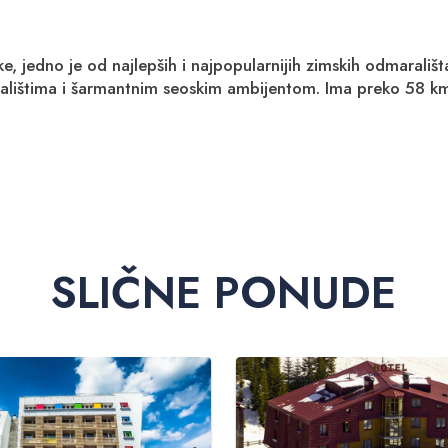
e, jedno je od najlepših i najpopularnijih zimskih odmarališ
lištima i šarmantnim seoskim ambijentom. Ima preko 58 km s
SLIČNE PONUDE