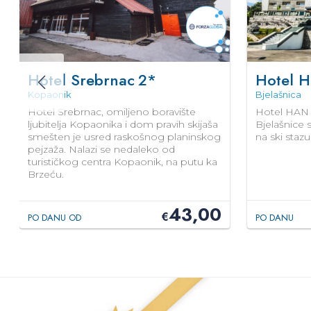
Hotel Srebrnac
2*
Hotel 
Kopaonik
Bjelašnica
Hotel Srebrnac, omiljeno boravište
Hotel HAN 
ljubitelja Kopaonika i dom pravih skijaša
Bjelašnice
smešten je usred raskošnog planinskog
na ski staz
pejzaža. Nalazi se nedaleko od
turističkog centra Kopaonik, na putu ka
Brzeću.
43,00
€
PO DANU OD
PO DANU