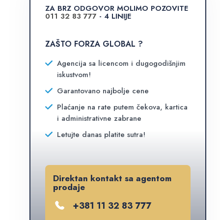
ZA BRZ ODGOVOR MOLIMO POZOVITE
011 32 83 777
- 4 LINIJE
ZAŠTO FORZA GLOBAL ?
Agencija sa licencom i dugogodišnjim
iskustvom!
Garantovano najbolje cene
Plaćanje na rate putem čekova, kartica
i administrativne zabrane
Letujte danas platite sutra!
Direktan kontakt sa agentom
prodaje
+381 11 32 83 777