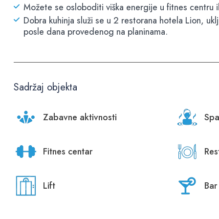
Možete se osloboditi viška energije u fitnes centru il
Dobra kuhinja služi se u 2 restorana hotela Lion, uk
posle dana provedenog na planinama.
Sadržaj objekta
Zabavne aktivnosti
Spa
Fitnes centar
Res
Lift
Bar