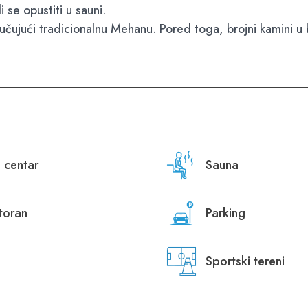
i se opustiti u sauni.
ljučujući tradicionalnu Mehanu. Pored toga, brojni kamini u
 centar
Sauna
toran
Parking
Sportski tereni