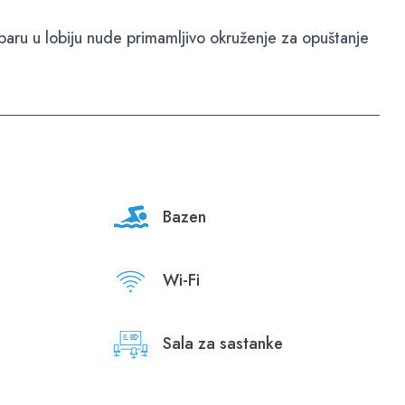
 baru u lobiju nude primamljivo okruženje za opuštanje
Bazen
Wi-Fi
Sala za sastanke