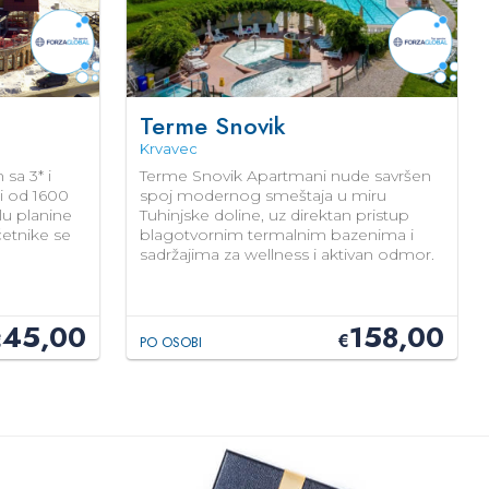
Terme Snovik
Krvavec
sa 3* i
Terme Snovik Apartmani nude savršen
ni od 1600
spoj modernog smeštaja u miru
lu planine
Tuhinjske doline, uz direktan pristup
očetnike se
blagotvornim termalnim bazenima i
sadržajima za wellness i aktivan odmor.
45,00
158,00
€
€
PO OSOBI