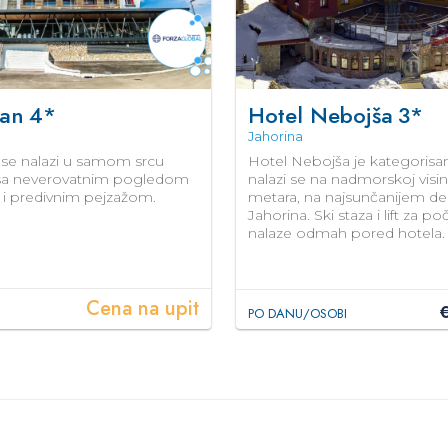
Han
4*
Hotel Nebojša
3*
Jahorina
se nalazi u samom srcu
Hotel Nebojša je kategorisan 
 sa neverovatnim pogledom
nalazi se na nadmorskoj visi
u i predivnim pejzažom.
metara, na najsunčanijem de
Jahorina. Ski staza i lift za p
nalaze odmah pored hotela.
Cena na upit
PO DANU/OSOBI