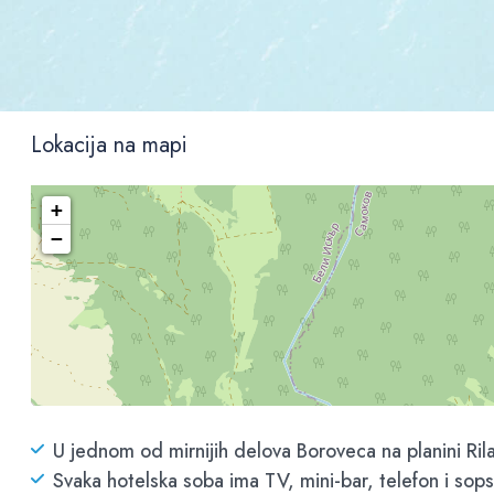
Lokacija na mapi
+
−
U jednom od mirnijih delova Boroveca na planini Ril
Svaka hotelska soba ima TV, mini-bar, telefon i sop