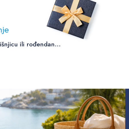
nje
njicu ili rođendan...