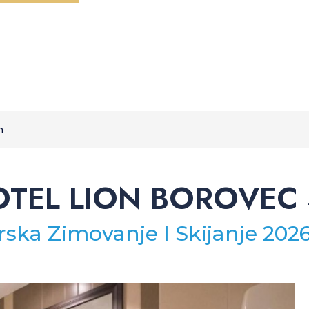
n
TEL LION BOROVEC
ska Zimovanje I Skijanje 202