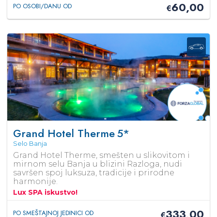
60,00
PO OSOBI/DANU OD
€
Grand Hotel Therme
5*
Selo Banja
Grand Hotel Therme, smešten u slikovitom i
mirnom selu Banja u blizini Razloga, nudi
savršen spoj luksuza, tradicije i prirodne
harmonije.
Lux SPA iskustvo!
333,00
PO SMEŠTAJNOJ JEDINICI OD
€