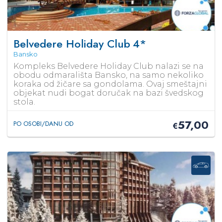
Belvedere Holiday Club
4*
Bansko
Kompleks Belvedere Holiday Club nalazi se na
obodu odmarališta Bansko, na samo nekoliko
koraka od žičare sa gondolama. Ovaj smeštajni
objekat nudi bogat doručak na bazi švedskog
stola.
57,00
PO OSOBI/DANU OD
€