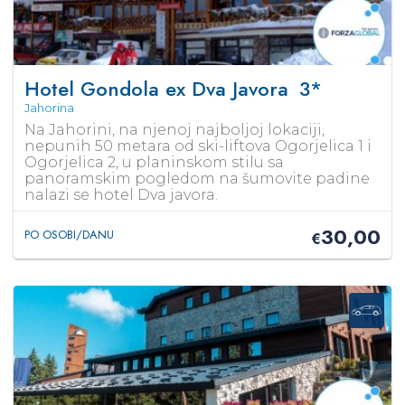
Hotel Gondola ex Dva Javora
3*
Jahorina
Na Jahorini, na njenoj najboljoj lokaciji,
nepunih 50 metara od ski-liftova Ogorjelica 1 i
Ogorjelica 2, u planinskom stilu sa
panoramskim pogledom na šumovite padine
nalazi se hotel Dva javora.
30,00
PO OSOBI/DANU
€