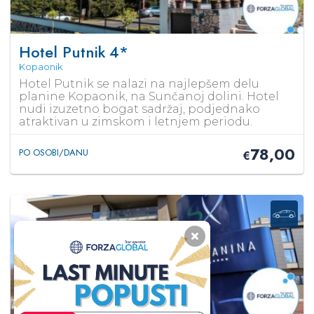
Hotel Putnik
4*
Kopaonik
Hotel Putnik se nalazi na najlepšem delu
planine Kopaonik, na Sunčanoj dolini. Hotel
nudi izuzetno bogat sadržaj, podjednako
atraktivan u zimskom i letnjem periodu.
78,00
PO OSOBI/DANU
€