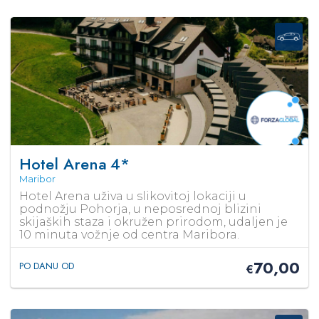
Hotel Arena
4*
Maribor
Hotel Arena uživa u slikovitoj lokaciji u
podnožju Pohorja, u neposrednoj blizini
skijaških staza i okružen prirodom, udaljen je
10 minuta vožnje od centra Maribora.
70,00
PO DANU OD
€