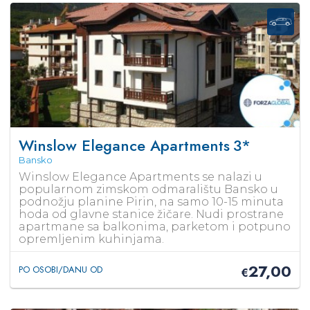
Winslow Elegance Apartments
3*
Bansko
Winslow Elegance Apartments se nalazi u
popularnom zimskom odmaralištu Bansko u
podnožju planine Pirin, na samo 10-15 minuta
hoda od glavne stanice žičare. Nudi prostrane
apartmane sa balkonima, parketom i potpuno
opremljenim kuhinjama.
27,00
PO OSOBI/DANU OD
€