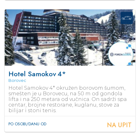
Hotel Samokov
4*
Borovec
Hotel Samokov 4* okružen borovom šumom,
smešten je u Borovecu, na 50 m od gondola
lifta i na 250 metara od vučnica. On sadrži spa
centar, brojne restorane, kuglanu, stove za
bilijar i stoni tenis.
NA UPIT
PO OSOBI/DANU OD