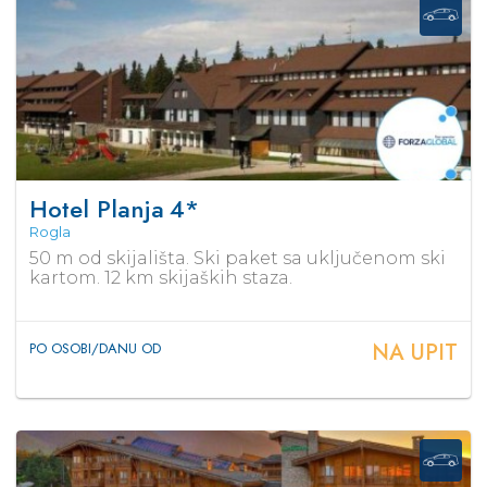
Hotel Planja
4*
Rogla
50 m od skijališta. Ski paket sa uključenom ski
kartom. 12 km skijaških staza.
NA UPIT
PO OSOBI/DANU OD