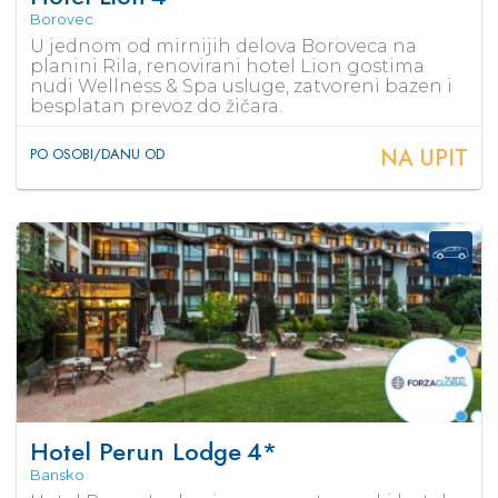
Borovec
U jednom od mirnijih delova Boroveca na
planini Rila, renovirani hotel Lion gostima
nudi Wellness & Spa usluge, zatvoreni bazen i
besplatan prevoz do žičara.
NA UPIT
PO OSOBI/DANU OD
Hotel Perun Lodge
4*
Bansko