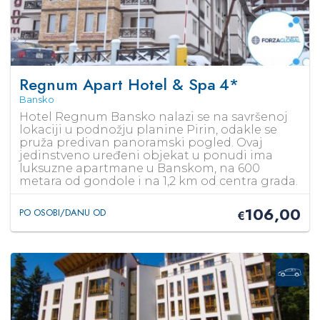
Regnum Apart Hotel & Spa
4*
Bansko
Hotel Regnum Bansko nalazi se na savršenoj
lokaciji u podnožju planine Pirin, odakle se
pruža predivan panoramski pogled. Ovaj
jedinstveno uređeni objekat u ponudi ima
luksuzne apartmane u Banskom, na 600
metara od gondole i na 1,2 km od centra grada.
106,00
PO OSOBI/DANU OD
€