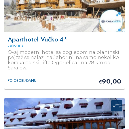
Aparthotel Vučko
4*
Jahorina
Ovaj moderni hotel sa pogledom na planinski
pejzaž se nalazi na Jahorini, na samo nekoliko
koraka od ski-lifta Ogorjelica i na 28 km od
Sarajeva.
90,00
PO OSOBI/DANU
€