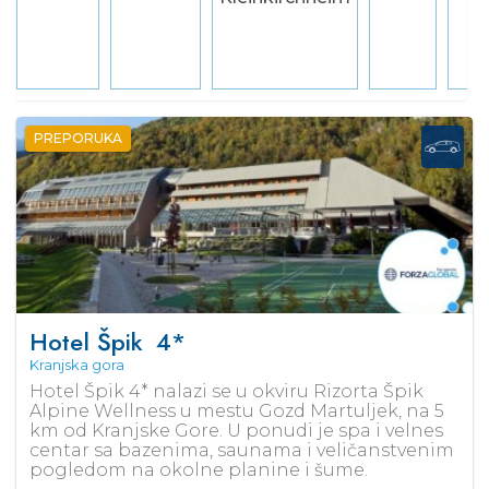
PREPORUKA
Hotel Špik
4*
Kranjska gora
Hotel Špik 4* nalazi se u okviru Rizorta Špik
Alpine Wellness u mestu Gozd Martuljek, na 5
km od Kranjske Gore. U ponudi je spa i velnes
centar sa bazenima, saunama i veličanstvenim
pogledom na okolne planine i šume.