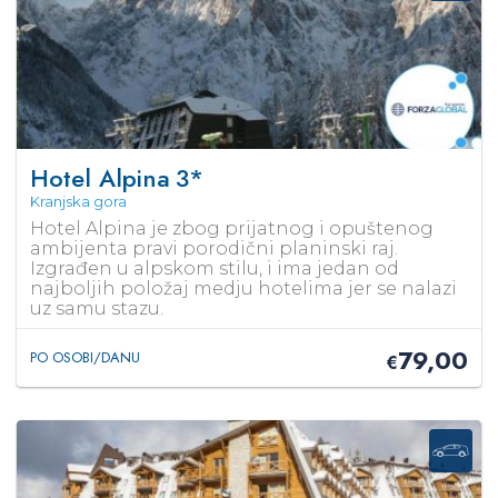
Hotel Alpina
3*
Kranjska gora
Hotel Alpina je zbog prijatnog i opuštenog
ambijenta pravi porodični planinski raj.
Izgrađen u alpskom stilu, i ima jedan od
najboljih položaj medju hotelima jer se nalazi
uz samu stazu.
79,00
PO OSOBI/DANU
€