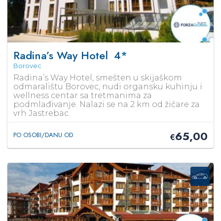
Radina’s Way Hotel
4*
Borovec
Radina’s Way Hotel, smešten u skijaškom
odmaralištu Borovec, nudi organsku kuhinju i
wellness centar sa tretmanima za
podmlađivanje. Nalazi se na 2 km od žičare za
vrh Jastrebac.
65,00
PO OSOBI/DANU OD
€