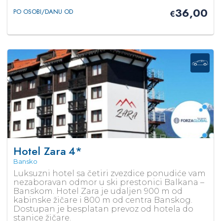
36,00
PO OSOBI/DANU OD
€
Hotel Zara
4*
Bansko
Luksuzni hotel sa četiri zvezdice ponudiće vam
nezaboravan odmor u ski prestonici Balkana –
Banskom. Hotel Zara je udaljen 900 m od
kabinske žičare i 800 m od centra Banskog.
Dostupan je besplatan prevoz od hotela do
stanice žičare.