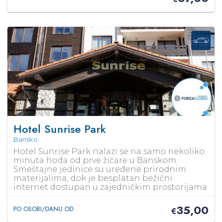
Hotel Sunrise Park
Bansko
Hotel Sunrise Park nalazi se na samo nekoliko
minuta hoda od prve žičare u Banskom.
Smeštajne jedinice su uređene prirodnim
materijalima, dok je besplatan bežični
internet dostupan u zajedničkim prostorijama.
35,00
PO OSOBI/DANU OD
€