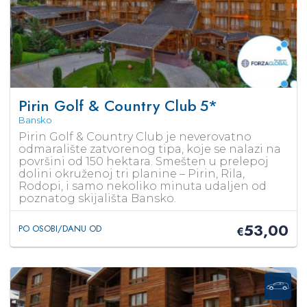
Pirin Golf & Country Club
5*
Bansko
Pirin Golf & Country Club je neverovatno
odmaralište zatvorenog tipa, koje se nalazi na
površini od 150 hektara. Smešten u prelepoj
dolini okruženoj tri planine – Pirin, Rila,
Rodopi, i samo nekoliko minuta udaljen od
poznatog skijališta Bansko.
53,00
PO OSOBI/DANU OD
€