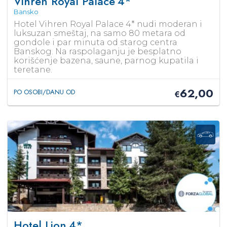
Vihren Royal Palace
4*
Bansko
Hotel Vihren Royal Palace 4* nudi moderan i
luksuzan smeštaj, na samo 80 metara od
gondole i par minuta od starog centra
Banskog. Na raspolaganju je besplatno
korišćenje bazena, saune, parnog kupatila i
teretane.
62,00
PO OSOBI/DANU OD
€
Hotel Lion
4*