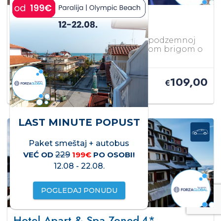
Hotel Stara Planina
4*
Stara planina
Wellness i Spa centar. Parking u podzemnoj
garaži. Igraonica sa profesionalnom brigom o
deci od 3-12 godina.
109,00
PO OSOBI/DANU
€
LAST MINUTE POPUST
Paket smeštaj + autobus
VEĆ OD
229
199€
PO OSOBI!
12.08 - 22.08.
POGLEDAJ PONUDU
Hotel Apart & Spa Zoned
4*