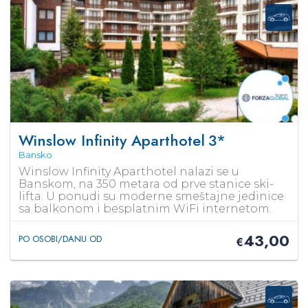
Winslow Infinity Aparthotel
3*
Bansko
Winslow Infinity Aparthotel nalazi se u
Banskom, na 350 metara od prve stanice ski-
lifta. U ponudi su moderne smeštajne jedinice
sa balkonom i besplatnim WiFi internetom.
43,00
PO OSOBI/DANU OD
€