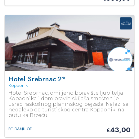
Hotel Srebrnac
2*
Kopaonik
Hotel Srebrnac, omiljeno boravište ljubitelja
Kopaonika i dom pravih skijaša smešten je
usred raskošnog planinskog pejzaža. Nalazi se
nedaleko od turističkog centra Kopaonik, na
putu ka Brzeću.
43,00
PO DANU OD
€