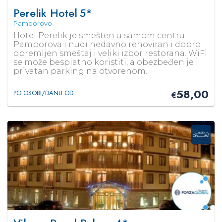
Perelik Hotel
5*
Pamporovo
Hotel Perelik je smešten u samom centru
Pamporova i nudi nedavno renoviran i dobro
opremljen smeštaj i veliki izbor restorana. WiFi
se može besplatno koristiti, a obezbeđen je i
privatan parking na otvorenom.
58,00
PO OSOBI/DANU OD
€