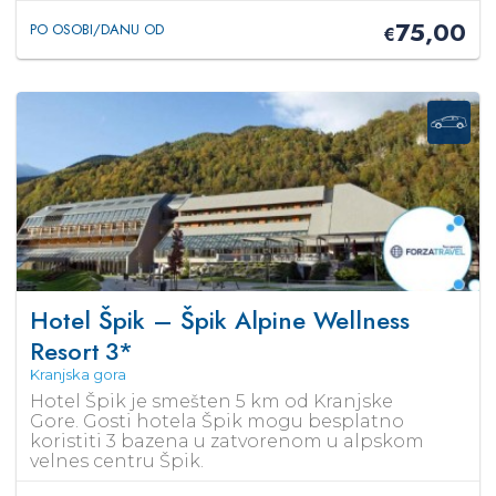
75,00
PO OSOBI/DANU OD
€
Hotel Špik – Špik Alpine Wellness
Resort
3*
Kranjska gora
Hotel Špik je smešten 5 km od Kranjske
Gore. Gosti hotela Špik mogu besplatno
koristiti 3 bazena u zatvorenom u alpskom
velnes centru Špik.