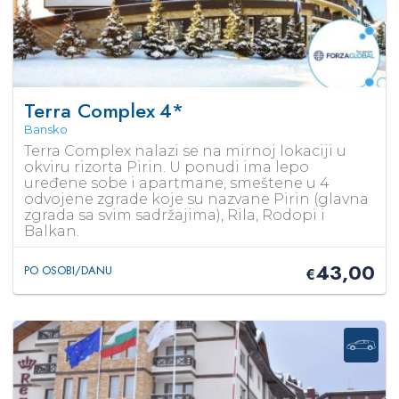
Terra Complex
4*
Bansko
Terra Complex nalazi se na mirnoj lokaciji u
okviru rizorta Pirin. U ponudi ima lepo
uređene sobe i apartmane, smeštene u 4
odvojene zgrade koje su nazvane Pirin (glavna
zgrada sa svim sadržajima), Rila, Rodopi i
Balkan.
43,00
PO OSOBI/DANU
€