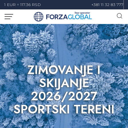
1 EUR = 117.36 RSD
+381 11 32 83 777
ZIMOVANJE I
SKIJANJE
2026/2027
SPORTSKI TERENI