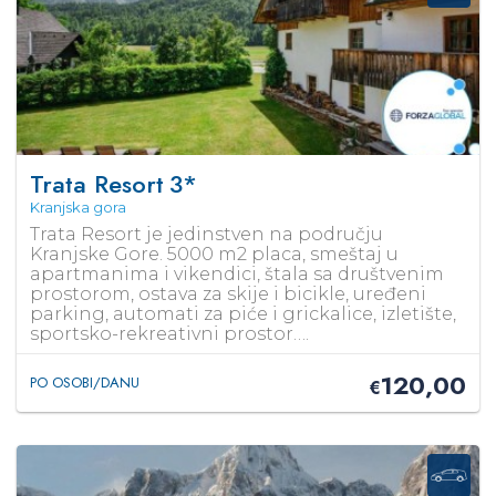
Trata Resort
3*
Kranjska gora
Trata Resort je jedinstven na području
Kranjske Gore. 5000 m2 placa, smeštaj u
apartmanima i vikendici, štala sa društvenim
prostorom, ostava za skije i bicikle, uređeni
parking, automati za piće i grickalice, izletište,
sportsko-rekreativni prostor….
120,00
PO OSOBI/DANU
€