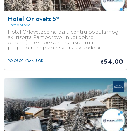
Hotel Orlovetz
5*
Pamporovo
Hotel Orlovetz se nalazi u centru popularnog
ski rizorta Pamporovo i nudi dobro
opremljene sobe sa spektakularnim
pogledom na planinski masiv Rodopi.
54,00
PO OSOBI/DANU OD
€