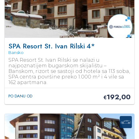
SPA Resort St. Ivan Rilski
4*
Bansko
SPA Resort St. Ivan Rilski se nalazi u
najpoznatijem bugarskom skijalištu –
Banskom, rizort se sastoji od hotela sa 113 soba,
SPA centra površine preko 1.000 m² i 4 vile sa
162 apartmana.
192,00
PO DANU OD
€