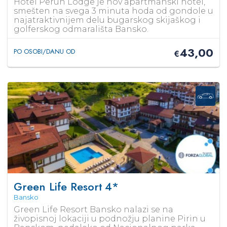
Hotel Perun Lodge je nov apartmanski hotel,
smešten na svega 3 minuta hoda od gondole u
najatraktivnijem delu bugarskog skijaškog i
golferskog odmarališta Bansko.
43,00
PO OSOBI/DANU OD
€
Green Life Resort
4*
Bansko
Green Life Resort Bansko nalazi se na
živopisnoj lokaciji u podnožju planine Pirin u