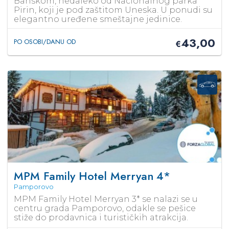
Banskom, nedaleko od Nacionalnog parka
Pirin, koji je pod zaštitom Uneska. U ponudi su
elegantno uređene smeštajne jedinice.
43,00
PO OSOBI/DANU OD
€
MPM Family Hotel Merryan
4*
Pamporovo
MPM Family Hotel Merryan 3* se nalazi se u
centru grada Pamporovo, odakle se pešice
stiže do prodavnica i turističkih atrakcija.