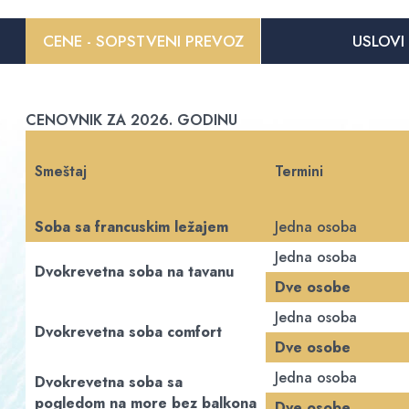
CENE - SOPSTVENI PREVOZ
USLOVI
CENOVNIK ZA 2026. GODINU
Smeštaj
Termini
Soba sa francuskim ležajem
Jedna osoba
Jedna osoba
Dvokrevetna soba na tavanu
Dve osobe
Jedna osoba
Dvokrevetna soba comfort
Dve osobe
Jedna osoba
Dvokrevetna soba sa
pogledom na more bez balkona
Dve osobe