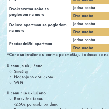
Jedna osoba
Dvokrevetna soba sa
pogledom na more
Dve osobe
Jedna osoba
Deluxe apartman sa pogledom
na more
Dve osobe
Jedna osoba
Predsednički apartman
Dve osobe
*Cene su izražene u eurima po smeštaju i odnose se n
U cenu je uključeno
Smeštaj
Noćenje sa doručkom
Wi-Fi
U cenu nije uključeno
Boravišna taksa:
-2.50€ po osobi po danu