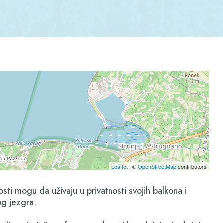
Leaflet
| ©
OpenStreetMap
contributors
ti mogu da uživaju u privatnosti svojih balkona i
og jezgra.