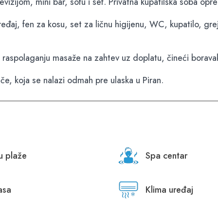
evizijom, mini bar, sofu i sef. Privatna kupatilska soba op
ređaj, fen za kosu, set za ličnu higijenu, WC, kupatilo, gre
 raspolaganju masaže na zahtev uz doplatu, čineći boravak 
če, koja se nalazi odmah pre ulaska u Piran.
zu plaže
Spa centar
asa
Klima uređaj