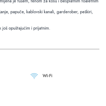
remljena je tušem, fenom za kosu i besplatnim toaletnim
janje, papuče, kablovski kanali, garderober, peškiri,
još opuštajućim i prijatnim.
Wi-Fi