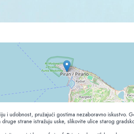
iju i udobnost, pružajući gostima nezaboravno iskustvo. Gos
druge strane istražuju uske, slikovite ulice starog gradsk