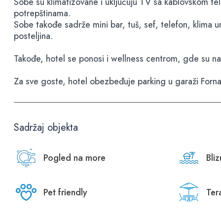
Sobe su klimatizovane i uključuju TV sa kablovskom tel
potrepštinama.
Sobe takođe sadrže mini bar, tuš, sef, telefon, klima u
posteljina.
Takođe, hotel se ponosi i wellness centrom, gde su na
Za sve goste, hotel obezbeđuje parking u garaži Forna
Sadržaj objekta
Pogled na more
Bli
Pet friendly
Ter