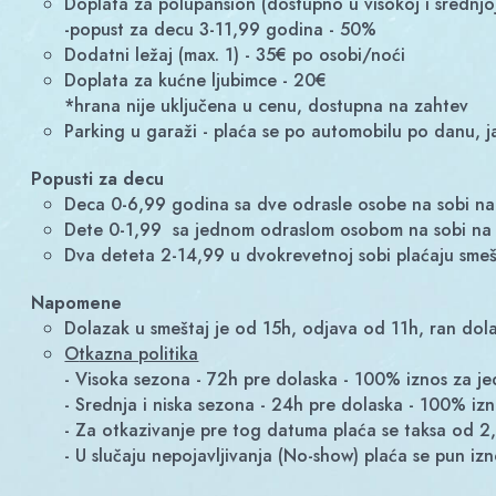
Doplata za polupansion (dostupno u visokoj i srednjo
-popust za decu 3-11,99 godina - 50%
Dodatni ležaj (max. 1) - 35€ po osobi/noći
Doplata za kućne ljubimce - 20€
*hrana nije uključena u cenu, dostupna na zahtev
Parking u garaži - plaća se po automobilu po danu,
Popusti za decu
Deca 0-6,99 godina sa dve odrasle osobe na sobi na
Dete 0-1,99 sa jednom odraslom osobom na sobi na k
Dva deteta 2-14,99 u dvokrevetnoj sobi plaćaju sme
Napomene
Dolazak u smeštaj je od 15h, odjava od 11h, ran do
Otkazna politika
- Visoka sezona - 72h pre dolaska - 100% iznos za j
- Srednja i niska sezona - 24h pre dolaska - 100% iz
- Za otkazivanje pre tog datuma plaća se taksa od 
- U slučaju nepojavljivanja (No-show) plaća se pun izn