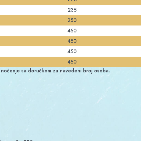
235
250
450
450
450
450
a noćenje sa doručkom za navedeni broj osoba.