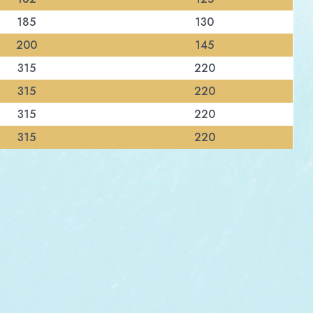
185
130
200
145
315
220
315
220
315
220
315
220