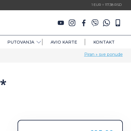
1 EUR = 117.38 RSD
PUTOVANJA
AVIO KARTE
KONTAKT
Piran » sve ponude
*