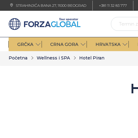
STRAHINJIĆA BANA 27, 11000 BEOGRAD
+381 11 32 83 777
GRČKA
CRNA GORA
HRVATSKA
Početna
Wellness i SPA
Hotel Piran