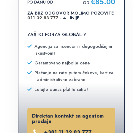
€
85.00
PO DANU OD
OD
ZA BRZ ODGOVOR MOLIMO POZOVITE
011 32 83 777
- 4 LINIJE
ZAŠTO FORZA GLOBAL ?
Agencija sa licencom i dugogodišnjim
iskustvom!
Garantovano najbolje cene
Plaćanje na rate putem čekova, kartica
i administrativne zabrane
Letujte danas platite sutra!
Direktan kontakt sa agentom
prodaje
+381 11 32 83 777