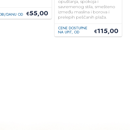
opuštanja, spokoja i
savremenog stila, smešteno
55,00
između maslina i borova i
€
OBI/DANU OD
prelepih peščanih plaža.
CENE DOSTUPNE
115,00
€
NA UPIT, OD