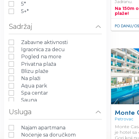
Jadranu.
5*
Na 150m o
5+*
plaže!
Sadržaj
PO DANU/OS
Zabavne aktivnosti
Igraonica za decu
Pogled na more
Privatna plaža
Blizu plaže
Na plaži
Aqua park
Spa centar
Sauna
Bazen
Monte 
Usluga
Fitnes centar
Petrovac
Restoran
Monte Casa
Najam apartmana
Parking
je hotel sa
Noćenje sa doručkom
Wi-Fi
Gori koji n