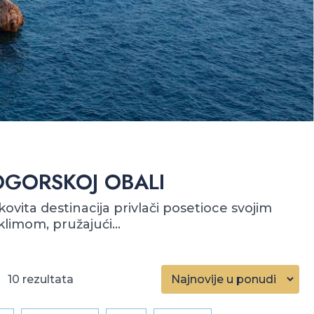
OGORSKOJ OBALI
ita destinacija privlači posetioce svojim
imom, pružajući...
10