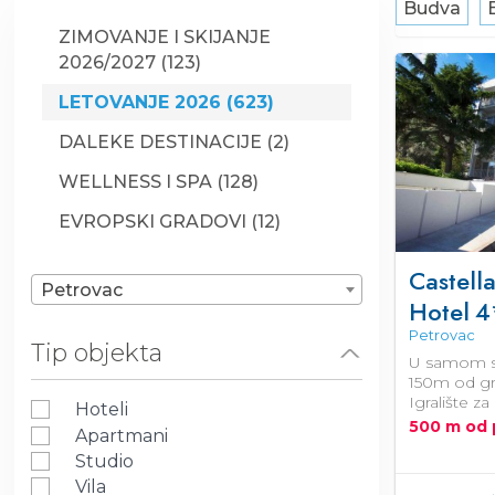
Budva
ZIMOVANJE I SKIJANJE
2026/2027 (123)
LETOVANJE 2026 (623)
DALEKE DESTINACIJE (2)
WELLNESS I SPA (128)
EVROPSKI GRADOVI (12)
Castella
Petrovac
Hotel
4
Petrovac
Tip objekta
U samom s
150m od gr
Igralište z
Hoteli
500 m od 
Apartmani
Studio
Vila