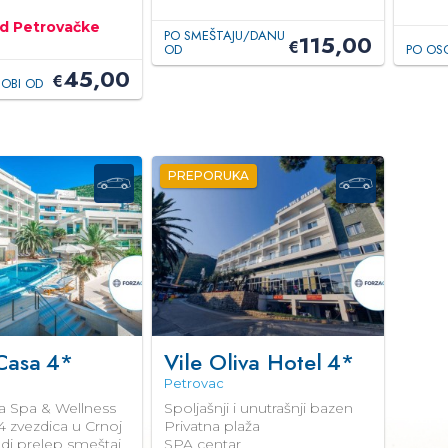
d Petrovačke
PO SMEŠTAJU/DANU
115,00
€
OD
PO OS
45,00
€
OBI OD
PREPORUKA
Casa
4*
Vile Oliva Hotel
4*
Petrovac
 Spa & Wellness
Spoljašnji i unutrašnji bazen
 4 zvezdica u Crnoj
Privatna plaža
udi prelep smeštaj
SPA centar