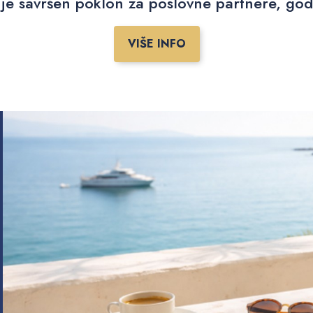
je savršen poklon za poslovne partnere, godiš
VIŠE INFO