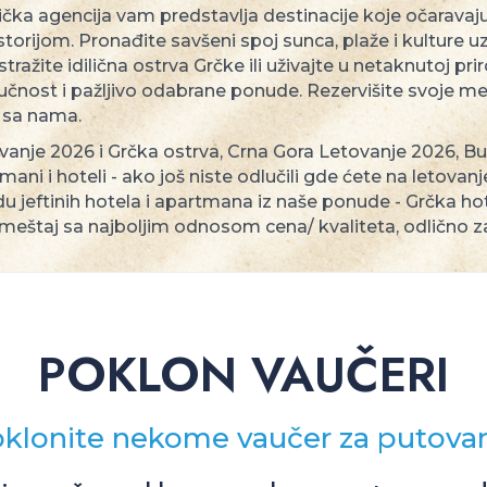
ička agencija vam predstavlja destinacije koje očarava
orijom. Pronađite savšeni spoj sunca, plaže i kulture 
istražite idilična ostrva Grčke ili uživajte u netaknutoj 
ručnost i pažljivo odabrane ponude. Rezervišite svoje 
sa nama.
anje 2026 i Grčka ostrva, Crna Gora Letovanje 2026, Bu
ani i hoteli - ako još niste odlučili gde ćete na letovan
 jeftinih hotela i apartmana iz naše ponude - Grčka hot
smeštaj sa najboljim odnosom cena/ kvaliteta, odlično z
POKLON VAUČERI
klonite nekome vaučer za putova