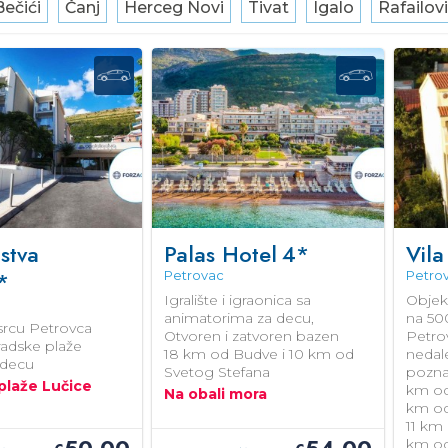
Bečići
Čanj
Herceg Novi
Tivat
Igalo
Rafailovi
stva
Palas Hotel
4*
Vila
*
Petrovac
Petro
Igralište i igraonica sa
Objek
animatorima za decu,
na 50
rcu Petrovca
Otvoren i zatvoren bazen
Petro
adske plaže
18 km od Budve i 10 km od
nedal
a decu
Svetog Stefana
poznat
plaže Lučice
km od 
Na obali mora
km od 
11 km
km od