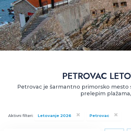
PETROVAC LETO
Petrovac je šarmantno primorsko mesto sm
prelepim plažama,
×
×
Aktivni filteri:
Letovanje 2026
Petrovac