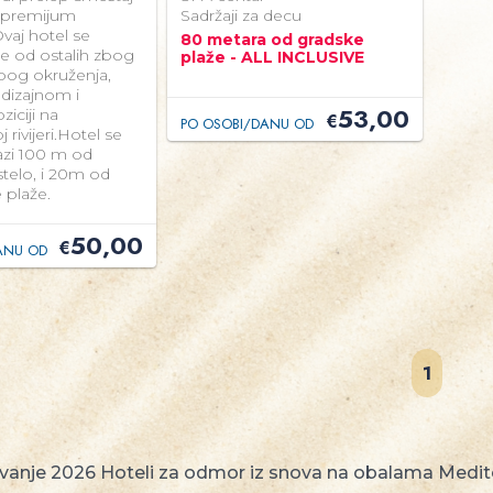
 premijum
Sadržaji za decu
vaj hotel se
80 metara od gradske
če od ostalih zbog
plaže - ALL INCLUSIVE
pog okruženja,
dizajnom i
53,00
ziciji na
€
PO OSOBI/DANU OD
rivijeri.Hotel se
azi 100 m od
stelo, i 20m od
 plaže.
50,00
€
ANU OD
1
vanje 2026 Hoteli za odmor iz snova na obalama Medite