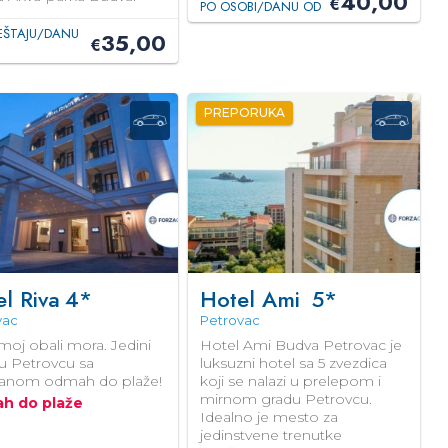
40,00
€
PO OSOBI/DANU OD
EŠTAJU/DANU
35,00
€
PREPORUKA
l Riva
4*
Hotel Ami
5*
vac
Petrovac
moj obali mora. Jedini
Hotel Ami Budva Petrovac je
 u Petrovcu sa
luksuzni hotel sa 5 zvezdica
ranom odmah do plaže!
koji se nalazi u prelepom i
mirnom gradu Petrovcu.
h do plaže
Idealno je mesto za
jedinstvene trenutke