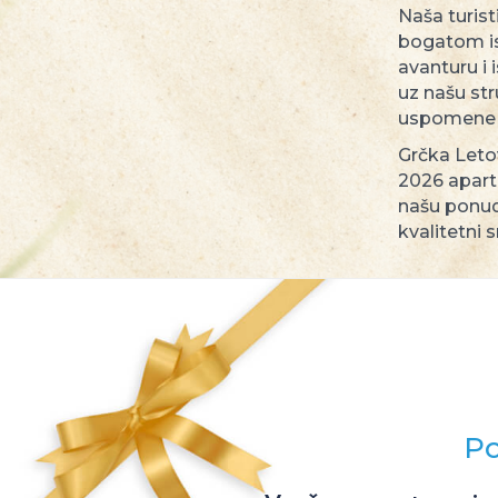
Naša turist
bogatom ist
avanturu i 
uz našu st
uspomene 
Grčka Letov
2026 apartm
našu ponudu
kvalitetni 
Po