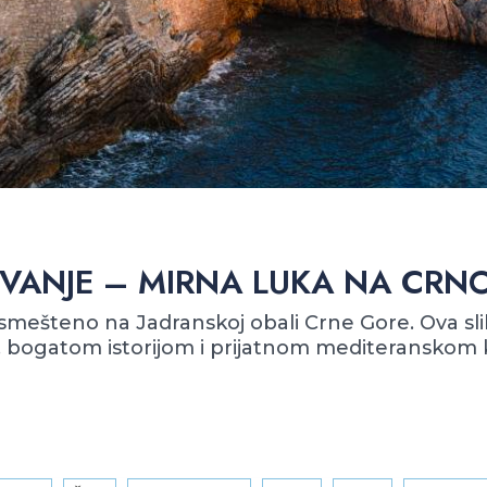
VANJE – MIRNA LUKA NA CRN
ešteno na Jadranskoj obali Crne Gore. Ova slikov
 bogatom istorijom i prijatnom mediteranskom kl