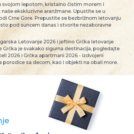
ju svojom lepotom, kristalno čistim morem i
uz naše ekskluzivne aranžmane. Upustite se u
prirodi Crne Gore. Prepustite se bezbrižnom letovanju
mesto pod suncem danas i stvorite nezaboravne
garska Letovanje 2026 i jeftino Grčka letovanje
je Grčka je svakako sigurna destinacija, pogledajte
eli 2026 i Grčka apartmani 2026 - izdvojeni
a porodice sa decom, kao i objekti na obali more.
nje