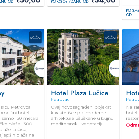
50,00
54,00
€
€
ANU OD
PO OSOBI/DANU OD
PO SM
OD
ny
Hotel Plaza Lučice
Hote
Petrovac
Petro
srcu Petrovca,
Ovaj novosagrađeni objekat
Na sa
orodični hotel
karakteriše spoj moderne
hotel
na samo 150 metara
arhitekture ušuškane u bujnu
resto
čke plaže i 300
mediteransku vegetaciju.
Odma
plaže Lučice,
jlepših plaža na