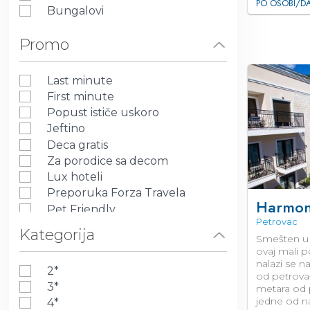
PO OSOBI/D
Bungalovi
Promo
Last minute
First minute
Popust ističe uskoro
Jeftino
Deca gratis
Za porodice sa decom
Lux hoteli
Preporuka Forza Travela
Harmo
Pet Friendly
Petrovac
Kategorija
Smešten u 
ovaj mali p
nalazi se 
2*
od petrova
3*
metara od 
jedne od na
4*