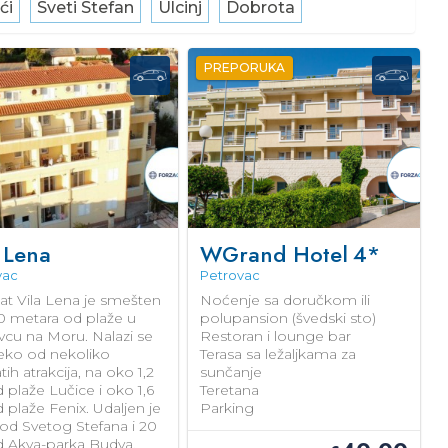
ći
Sveti Stefan
Ulcinj
Dobrota
PREPORUKA
 Lena
WGrand Hotel
4*
vac
Petrovac
at Vila Lena je smešten
Noćenje sa doručkom ili
0 metara od plaže u
polupansion (švedski sto)
vcu na Moru. Nalazi se
Restoran i lounge bar
eko od nekoliko
Terasa sa ležaljkama za
ih atrakcija, na oko 1,2
sunčanje
plaže Lučice i oko 1,6
Teretana
plaže Fenix. Udaljen je
Parking
 od Svetog Stefana i 20
 Akva-parka Budva.