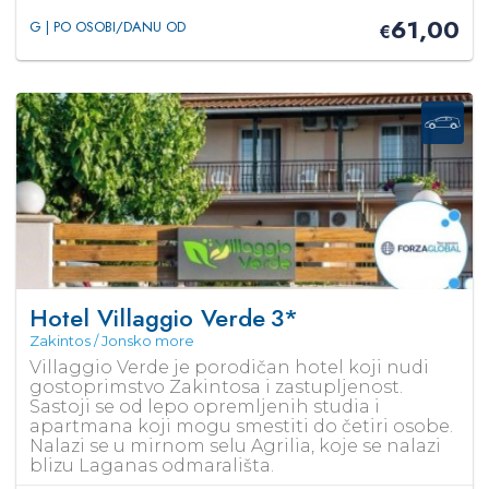
61,00
G | PO OSOBI/DANU OD
€
Hotel Villaggio Verde
3*
Zakintos / Jonsko more
Villaggio Verde je porodičan hotel koji nudi
gostoprimstvo Zakintosa i zastupljenost.
Sastoji se od lepo opremljenih studia i
apartmana koji mogu smestiti do četiri osobe.
Nalazi se u mirnom selu Agrilia, koje se nalazi
blizu Laganas odmarališta.