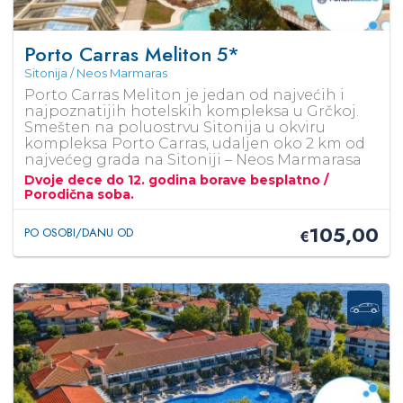
Porto Carras Meliton
5*
Sitonija / Neos Marmaras
Porto Carras Meliton je jedan od najvećih i
najpoznatijih hotelskih kompleksa u Grčkoj.
Smešten na poluostrvu Sitonija u okviru
kompleksa Porto Carras, udaljen oko 2 km od
najvećeg grada na Sitoniji – Neos Marmarasa
Dvoje dece do 12. godina borave besplatno /
Porodična soba.
105,00
PO OSOBI/DANU OD
€