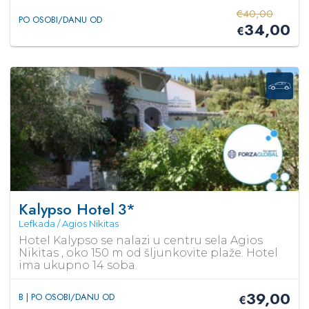
€
40,00
PO OSOBI/DANU OD
34,00
€
Kalypso Hotel
3*
Lefkada / Agios Nikitas
Hotel Kalypso se nalazi u centru sela Agios
Nikitas , oko 150 m od šljunkovite plaže. Hotel
ima ukupno 14 soba.
39,00
B | PO OSOBI/DANU OD
€