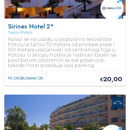
Sirines Hotel
2*
Tasos / Potos
Nalazi se na ulasku u popularno letovalište
Potos,na tačno 70 metara od prelepe plaže i
100 metara udaljenosti od centralnog trga u
Potosu. U sklopu hotela je i odličan bazen sa
pool barom otvorenim za sve posetioce,
takođe hotel poseduje svoj parking.
20,00
PO OSOBI/DANU OD
€