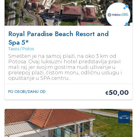
Royal Paradise Beach Resort and
Spa
5*
Tasos / Potos
Smešten je na samoj plaži, na oko 3 km od
Potosa. Ovaj luksuzni hotel predstavlja pravi
mali raj jer svojim gostima nudi uživanje u
prelepoj plaži, čistom moru, odličnu uslugu i
opuštanje u SPA centru...
50,00
PO OSOBI/DANU OD
€