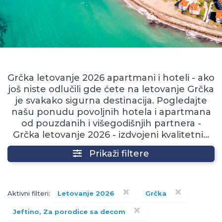
Grčka letovanje 2026 apartmani i hoteli - ako
još niste odlučili gde ćete na letovanje Grčka
je svakako sigurna destinacija. Pogledajte
našu ponudu povoljnih hotela i apartmana
od pouzdanih i višegodišnjih partnera -
Grčka letovanje 2026 - izdvojeni kvalitetni...
Prikaži filtere
×
×
Aktivni filteri:
Letovanje 2026
Grčka
×
Jeftino, Za porodice sa decom