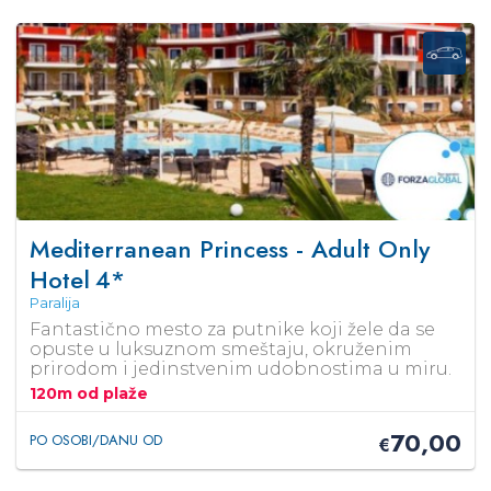
Mediterranean Princess - Adult Only
Hotel
4*
Paralija
Fantastično mesto za putnike koji žele da se
opuste u luksuznom smeštaju, okruženim
prirodom i jedinstvenim udobnostima u miru.
120m od plaže
70,00
PO OSOBI/DANU OD
€