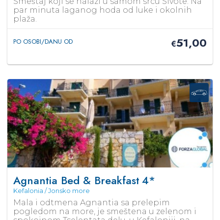
Smeštaj koji se nalazi u samom srcu Sivote. Na
par minuta laganog hoda od luke i okolnih
plaža.
51,00
PO OSOBI/DANU OD
€
Agnantia Bed & Breakfast
4*
Kefalonia / Jonsko more
Mala i odtmena Agnantia sa prelepim
pogledom na more, je smeštena u zelenom i