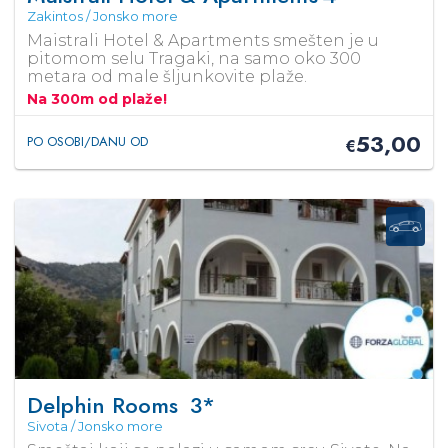
Zakintos / Jonsko more
Maistrali Hotel & Apartments smešten je u
pitomom selu Tragaki, na samo oko 300
metara od male šljunkovite plaže.
Na 300m od plaže!
53,00
PO OSOBI/DANU OD
€
Delphin Rooms
3*
Sivota / Jonsko more