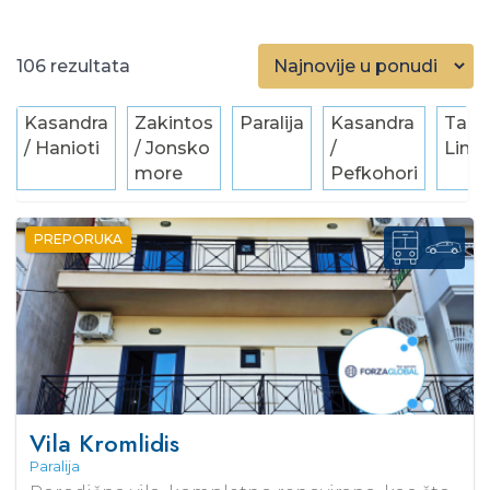
106
Kasandra
Zakintos
Paralija
Kasandra
Taso
/ Hanioti
/ Jonsko
/
Lime
more
Pefkohori
PREPORUKA
Vila Kromlidis
Paralija