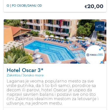
20,00
G | PO OSOBI/DANU OD
€
Hotel Oscar
3*
Zakintos / Jonsko more
Laganas je veoma popularno mesto za sve
vrste putnika, da li to bili samci, porodice sa
decom ili parovi, hotel Osecar je uspeo da
napravi savršen balans i postavi sve ono što
čini Zakintos idealnim mestom za letovanje i
uživanje, na jednom mestu.