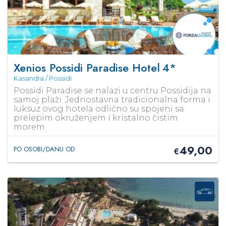
Xenios Possidi Paradise Hotel
4*
Kasandra / Possidi
Possidi Paradise se nalazi u centru Possidija na
samoj plaži. Jednostavna tradicionalna forma i
luksuz ovog hotela odlično su spojeni sa
prelepim okruženjem i kristalno čistim
morem.
49,00
PO OSOBI/DANU OD
€