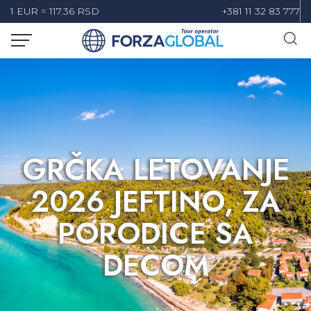
1 EUR = 117.36 RSD
+381 11 32 83 777
GRČKA LETOVANJE
2026 JEFTINO, ZA
PORODICE SA
DECOM