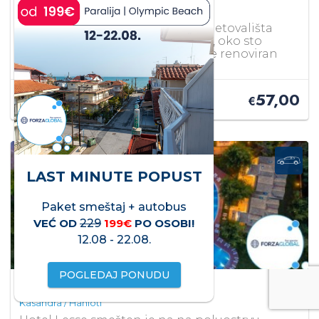
Sitonija / Metamorfozis
Simeon Hotel nalazi se u centru letovališta
Metarmofosi polusotrvo Sitonija, oko sto
metara od gradske plaže. Hotel je renoviran
2016. godine.
57,00
PO OSOBI/DANU OD
€
LAST MINUTE POPUST
Paket smeštaj + autobus
VEĆ OD
229
199€
PO OSOBI!
12.08 - 22.08.
POGLEDAJ PONUDU
Lesse Hotel
4*
Kasandra / Hanioti