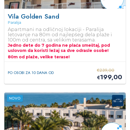
Vila Golden Sand
Paralija
Apartmani na odličnoj lokaciji - Paralija
letovanje na 80m od najlepšeg dela plaže i
100m od centra, sa velikim terasama.
Jedno dete do 7 godina ne plaća smeštaj, pod
uslovom da koristi ležaj sa dve odrasle osobe!
80m od plaže, velike terase!
€
239,00
PO OSOBI ZA 10 DANA OD
199,00
€
NOVO