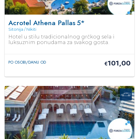
Acrotel Athena Pallas
5*
Sitonija / Nikiti
Hotel u stilu tradicionalnog grčkog sela i
luksuznim ponudama za svakog gosta.
101,00
PO OSOBI/DANU OD
€