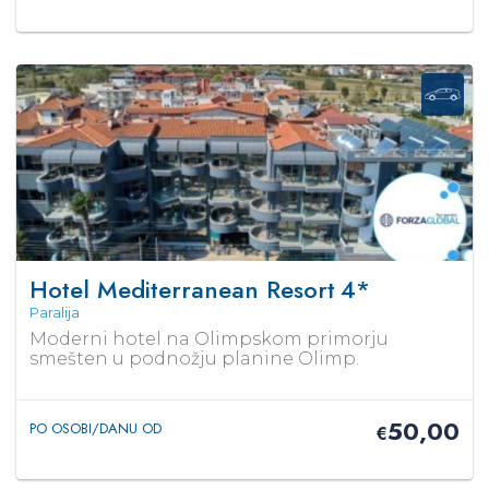
Hotel Mediterranean Resort
4*
Paralija
Moderni hotel na Olimpskom primorju
smešten u podnožju planine Olimp.
50,00
PO OSOBI/DANU OD
€