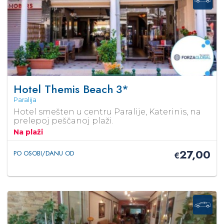
Hotel Themis Beach
3*
Paralija
Hotel smešten u centru Paralije, Katerinis, na
prelepoj peščanoj plaži.
Na plaži
27,00
PO OSOBI/DANU OD
€