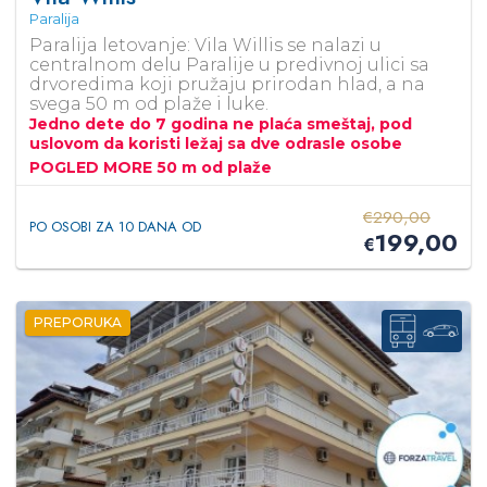
Paralija
Paralija letovanje: Vila Willis se nalazi u
centralnom delu Paralije u predivnoj ulici sa
drvoredima koji pružaju prirodan hlad, a na
svega 50 m od plaže i luke.
Jedno dete do 7 godina ne plaća smeštaj, pod
uslovom da koristi ležaj sa dve odrasle osobe
POGLED MORE 50 m od plaže
€
290,00
PO OSOBI ZA 10 DANA OD
199,00
€
PREPORUKA