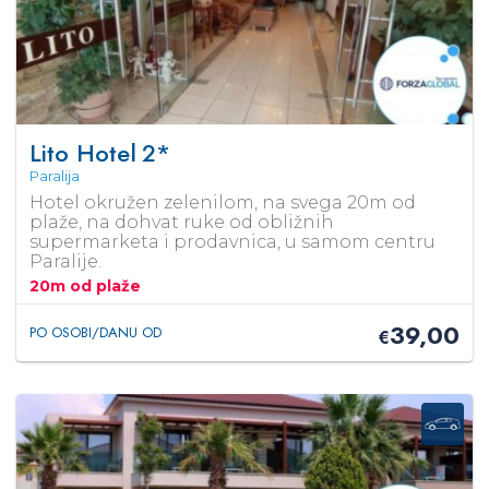
Lito Hotel
2*
Paralija
Hotel okružen zelenilom, na svega 20m od
plaže, na dohvat ruke od obližnih
supermarketa i prodavnica, u samom centru
Paralije.
20m od plaže
39,00
PO OSOBI/DANU OD
€