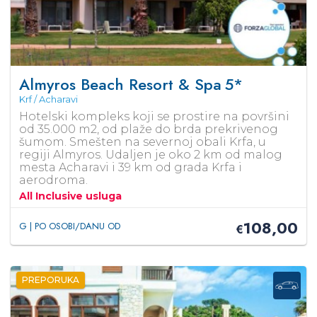
Almyros Beach Resort & Spa
5*
Krf / Acharavi
Hotelski kompleks koji se prostire na površini
od 35.000 m2, od plaže do brda prekrivenog
šumom. Smešten na severnoj obali Krfa, u
regiji Almyros. Udaljen je oko 2 km od malog
mesta Acharavi i 39 km od grada Krfa i
aerodroma.
All Inclusive usluga
108,00
G | PO OSOBI/DANU OD
€
PREPORUKA