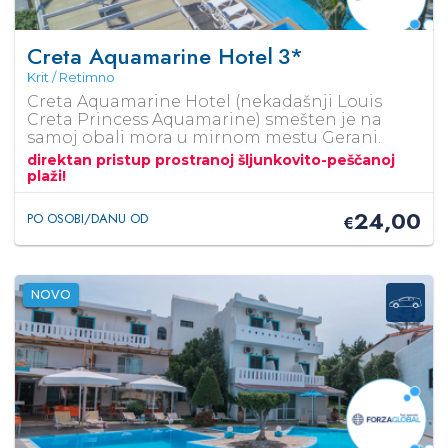
Creta Aquamarine Hotel
3*
Krit / Retimno
Creta Aquamarine Hotel (nekadašnji Louis
Creta Princess Aquamarine) smešten je na
samoj obali mora u mirnom mestu Gerani.
direktan pristup prostranoj šljunkovito-peščanoj
plaži!
24,00
PO OSOBI/DANU OD
€
NOVO