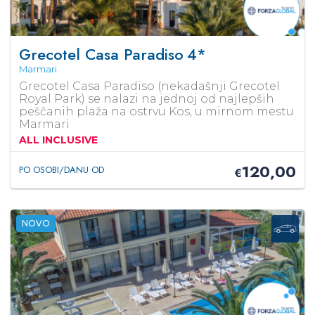
Grecotel Casa Paradiso
4*
Marmari
Grecotel Casa Paradiso (nekadašnji Grecotel
Royal Park) se nalazi na jednoj od najlepših
peščanih plaža na ostrvu Kos, u mirnom mestu
Marmari
ALL INCLUSIVE
120,00
PO OSOBI/DANU OD
€
NOVO