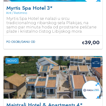
Myrtis Spa Hotel
3*
Krit / Retimno
Myrtis Spa Hotel se nalazi u srcu
tradicionalnog ribarskog sela Plakijas, na
samo par minuta hoda od prostrane peščane
plaže i kristalno čistog Libijskog mora.
39,00
PO OSOBI/DANU OD
€
NOVO
Maistrali Hotel & Apartments
4*