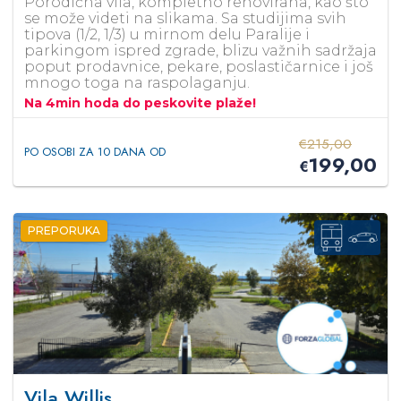
Porodična vila, kompletno renovirana, kao što
se može videti na slikama. Sa studijima svih
tipova (1/2, 1/3) u mirnom delu Paralije i
parkingom ispred zgrade, blizu važnih sadržaja
poput prodavnice, pekare, poslastičarnice i još
mnogo toga na raspolaganju.
Na 4min hoda do peskovite plaže!
€
215,00
PO OSOBI ZA 10 DANA OD
199,00
€
PREPORUKA
Vila Willis