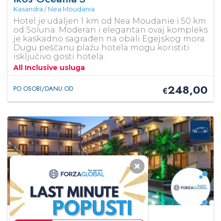
Kasandra / Nea Moudania
Hotel je udaljen 1 km od Nea Moudanie i 50 km
od Soluna. Moderan i elegantan ovaj kompleks
je kaskadno sagrađen na obali Egejskog mora.
Dugu peščanu plažu hotela mogu koristiti
isključivo gosti hotela.
All Inclusive usluga
248,00
PO OSOBI/DANU OD
€
Simeon Hotel Chalkidiki
3*