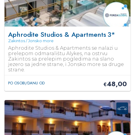
Aphrodite Studios & Apartments
3*
Zakintos / Jonsko more
Aphrodite Studios & Apartments se nalazi u
prelepom odmaralištu Alykes, na ostrvu
Zakintos sa prelepim pogledima na slano
jezero sa jedne strane, i Jonsko more sa druge
strane.
48,00
PO OSOBI/DANU OD
€