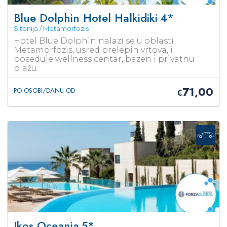
Blue Dolphin Hotel Halkidiki
4*
Sitonija / Metamorfozis
Hotel Blue Dolphin nalazi se u oblasti
Metamorfozis, usred prelepih vrtova, i
poseduje wellness centar, bazen i privatnu
plažu.
71,00
PO OSOBI/DANU OD
€
Ikos Oceania
5*