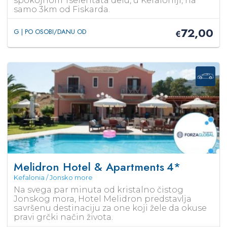
spokojnom Tselentata delu, u Kefaloniji, na
samo 3km od Fiskarda.
72,00
G | PO OSOBI/DANU OD
€
Melidron Hotel & Apartments
4*
Kefalonia / Jonsko more
Na svega par minuta od kristalno čistog
Jonskog mora, Hotel Melidron predstavlja
savršenu destinaciju za one koji žele da okuse
pravi grčki način života.