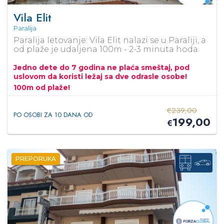
Vila Elit
Paralija
Paralija letovanje: Vila Elit nalazi se u Paraliji, a
od plaže je udaljena 100m - 2-3 minuta hoda.
Jedno dete do 7 godina ne plaća smeštaj, pod
uslovom da koristi ležaj sa dve odrasle osobe!
100m od plaže!
€
239,00
PO OSOBI ZA 10 DANA OD
199,00
€
PREPORUKA