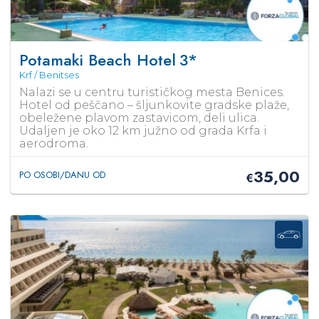
Potamaki Beach Hotel
3*
Krf / Benitses
Nalazi se u centru turističkog mesta Benices.
Hotel od peščano – šljunkovite gradske plaže,
obeležene plavom zastavicom, deli ulica.
Udaljen je oko 12 km južno od grada Krfa i
aerodroma.
35,00
PO OSOBI/DANU OD
€