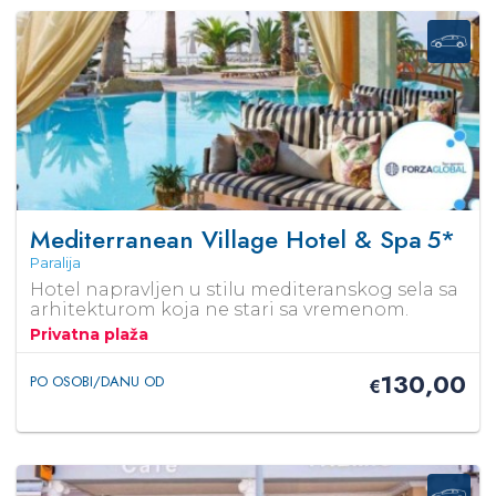
Mediterranean Village Hotel & Spa
5*
Paralija
Hotel napravljen u stilu mediteranskog sela sa
arhitekturom koja ne stari sa vremenom.
Privatna plaža
130,00
PO OSOBI/DANU OD
€