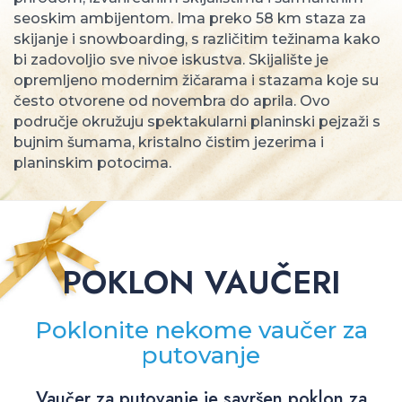
seoskim ambijentom. Ima preko 58 km staza za
skijanje i snowboarding, s različitim težinama kako
bi zadovoljio sve nivoe iskustva. Skijalište je
opremljeno modernim žičarama i stazama koje su
često otvorene od novembra do aprila. Ovo
područje okružuju spektakularni planinski pejzaži s
bujnim šumama, kristalno čistim jezerima i
planinskim potocima.
POKLON VAUČERI
Poklonite nekome vaučer za
putovanje
Vaučer za putovanje je savršen poklon za