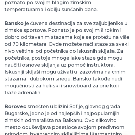
poznato po svojim blagim zimskim
temperaturama i obilju sunčanih dana.
Bansko
je čuvena destinacija za sve zaljubljenike u
zimske sportove. Poznato je po svojim širokim i
dobro održavanim stazama koje se protežu na više
od 70 kilometara. Ovde možete naći staze za svaki
nivo veštine, od početnika do iskusnih skijaša. Za
početnike, postoje mnoge lake staze gde mogu
naučiti osnove skijanja uz pomoć instruktora.
Iskusniji skijaši mogu uživati u izazovima na crnim
stazama i dubokom snegu. Bansko takođe nudi
mogućnosti za heli-ski i snowboard za one koji
traže adrenalin.
Borovec
smešten u blizini Sofije, glavnog grada
Bugarske, jedno je od najlepših i najpopularnijih
zimskih odmarališta na Balkanu. Ovo slikovito
mesto oduševljava posetioce svojom predivnom
prirodom, izvanrednim skijalištima i šarmantnim