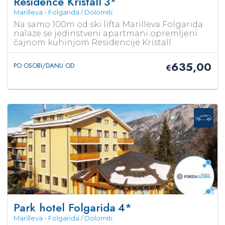
Residence Kristall
3*
Marilleva - Folgarida / Dolomiti
Na samo 100m od ski lifta Marilleva Folgarida
nalaze se jedinstveni apartmani opremljeni
čajnom kuhinjom Residencije Kristall
635,00
PO OSOBI/DANU OD
€
Park hotel Folgarida
4*
Marilleva - Folgarida / Dolomiti