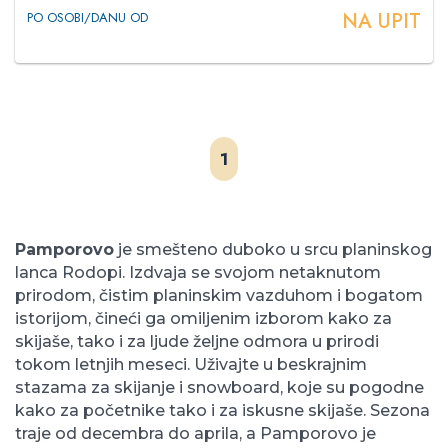
NA UPIT
PO OSOBI/DANU OD
1
Pamporovo
je smešteno duboko u srcu planinskog
lanca Rodopi. Izdvaja se svojom netaknutom
prirodom, čistim planinskim vazduhom i bogatom
istorijom, čineći ga omiljenim izborom kako za
skijaše, tako i za ljude željne odmora u prirodi
tokom letnjih meseci. Uživajte u beskrajnim
stazama za skijanje i snowboard, koje su pogodne
kako za početnike tako i za iskusne skijaše. Sezona
traje od decembra do aprila, a Pamporovo je