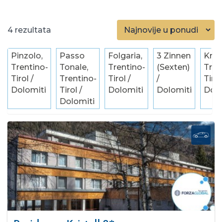
4
Pinzolo,
Passo
Folgaria,
3 Zinnen
Kron
Trentino-
Tonale,
Trentino-
(Sexten)
Tren
Tirol /
Trentino-
Tirol /
/
Tirol
Dolomiti
Tirol /
Dolomiti
Dolomiti
Dolo
Dolomiti