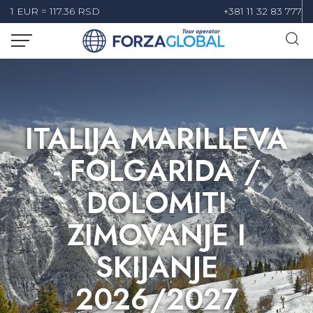
1 EUR = 117.36 RSD
+381 11 32 83 777
ITALIJA MARILLEVA
- FOLGARIDA /
DOLOMITI
ZIMOVANJE I
SKIJANJE
2026/2027