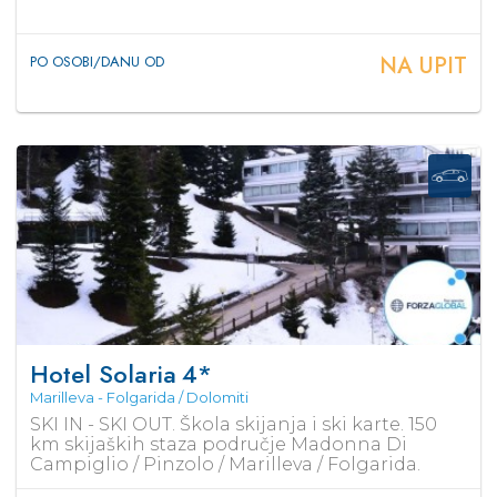
NA UPIT
PO OSOBI/DANU OD
Hotel Solaria
4*
Marilleva - Folgarida / Dolomiti
SKI IN - SKI OUT. Škola skijanja i ski karte. 150
km skijaških staza područje Madonna Di
Campiglio / Pinzolo / Marilleva / Folgarida.