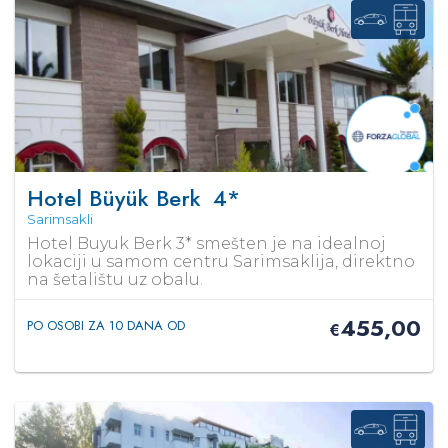
Hotel Büyük Berk
4*
Sarimsakli
Hotel Buyuk Berk 3* smešten je na idealnoj
lokaciji u samom centru Sarimsaklija, direktno
na šetalištu uz obalu.
455,00
PO OSOBI ZA 10 DANA OD
€