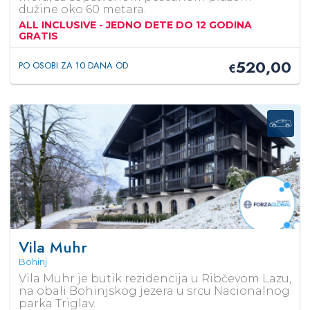
dužine oko 60 metara.
ALL INCLUSIVE - JEDNO DETE DO 12 GODINA
GRATIS
520,00
PO OSOBI ZA 10 DANA OD
€
Vila Muhr
Bohinj
Vila Muhr je butik rezidencija u Ribčevom Lazu,
na obali Bohinjskog jezera u srcu Nacionalnog
parka Triglav.