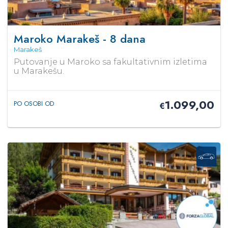
Maroko Marakeš - 8 dana
Marakeš
Putovanje u Maroko sa fakultativnim izletima
u Marakešu.
1.099,00
PO OSOBI OD
€