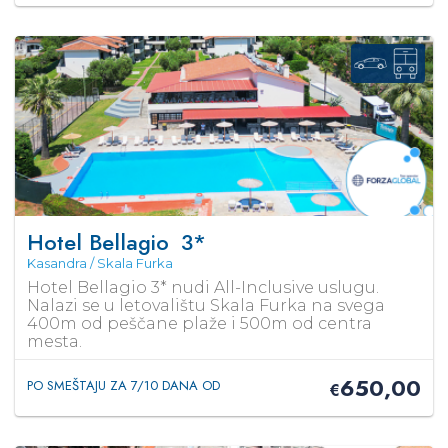
Hotel Bellagio
3*
Kasandra / Skala Furka
Hotel Bellagio 3* nudi All-Inclusive uslugu.
Nalazi se u letovalištu Skala Furka na svega
400m od peščane plaže i 500m od centra
mesta.
650,00
PO SMEŠTAJU ZA 7/10 DANA OD
€