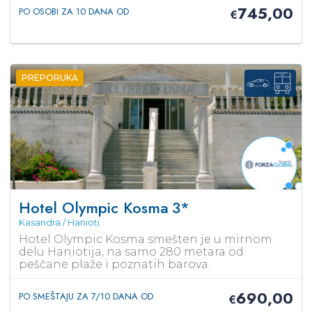
745,00
PO OSOBI ZA 10 DANA OD
€
PREPORUKA
Hotel Olympic Kosma
3*
Kasandra / Hanioti
Hotel Olympic Kosma smešten je u mirnom
delu Haniotija, na samo 280 metara od
peščane plaže i poznatih barova.
690,00
PO SMEŠTAJU ZA 7/10 DANA OD
€