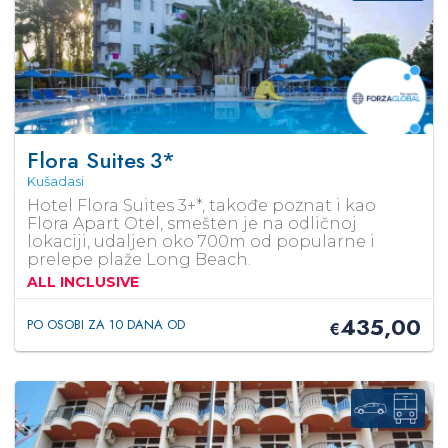
Flora Suites
3*
Kušadasi
Hotel Flora Suites 3+*, takođe poznat i kao
Flora Apart Otel, smešten je na odličnoj
lokaciji, udaljen oko 700m od popularne i
prelepe plaže Long Beach.
ALL INCLUSIVE
435,00
PO OSOBI ZA 10 DANA OD
€