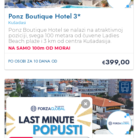
Ponz Boutique Hotel
3*
Kušadasi
Ponz Boutique Hotel se nalazi na atraktivnoj
poziciji, svega 100 metara od čuvene Ladies
Beach plaže i 3 km od centra Kušadasija.
NA SAMO 100m OD MORA!
399,00
PO OSOBI ZA 10 DANA OD
€