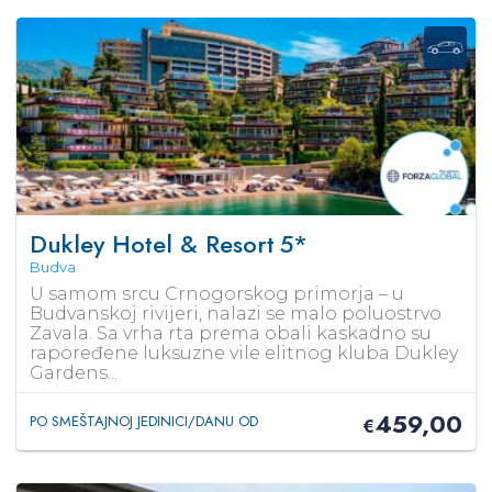
Dukley Hotel & Resort
5*
Budva
U samom srcu Crnogorskog primorja – u
Budvanskoj rivijeri, nalazi se malo poluostrvo
Zavala. Sa vrha rta prema obali kaskadno su
rapoređene luksuzne vile elitnog kluba Dukley
Gardens...
459,00
PO SMEŠTAJNOJ JEDINICI/DANU OD
€