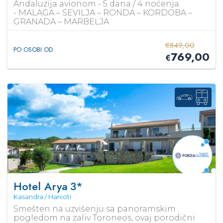
Andaluzija avionom - 5 dana / 4 noćenja
- MALAGA – SEVILJA – RONDA – KORDOBA –
GRANADA – MARBELJA
€
849,00
PO OSOBI OD
769,00
€
Hotel Arya
3*
Kasandra / Hanioti
Smešten na uzvišenju sa panoramskim
pogledom na zaliv Toroneos, ovaj porodični