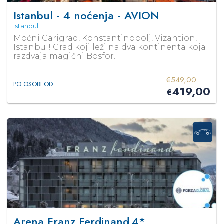
Istanbul - 4 noćenja - AVION
Istanbul
Moćni Carigrad, Konstantinopolj, Vizantion,
Istanbul! Grad koji leži na dva kontinenta koja
razdvaja magični Bosfor.
€
549,00
PO OSOBI OD
419,00
€
Arena Franz Ferdinand
4*