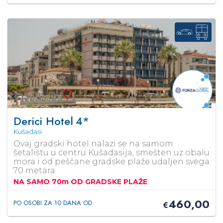
Derici Hotel
4*
Kušadasi
Ovaj gradski hotel nalazi se na samom
šetalištu u centru Kušadasija, smešten uz obalu
mora i od peščane gradske plaže udaljen svega
70 metara.
NA SAMO 70m OD GRADSKE PLAŽE
460,00
PO OSOBI ZA 10 DANA OD
€