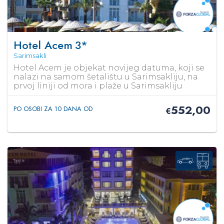
Hotel Acem
3*
Sarimsakli
Hotel Acem je objekat novijeg datuma, koji se
nalazi na samom šetalištu u Sarimsakliju, na
prvoj liniji od mora i plaže u Sarimsakliju
552,00
PO OSOBI ZA 10 DANA OD
€