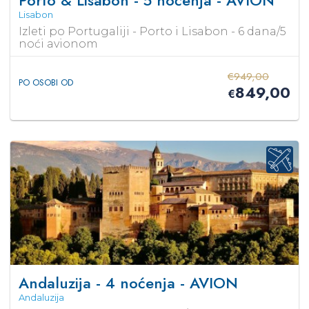
Porto & Lisabon - 5 noćenja - AVION
Lisabon
Izleti po Portugaliji - Porto i Lisabon - 6 dana/5
noći avionom
€
949,00
PO OSOBI OD
849,00
€
Andaluzija - 4 noćenja - AVION
Andaluzija