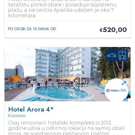
šetalištu pored obale i poseduje sopstvenu
plažu, a od centra Ajvalika udaljen je oko 7
kilometara.
520,00
PO OSOBI ZA 10 DANA OD
€
Hotel Arora
4*
Kušadasi
Ovaj renovirani hotelski kompleks iz 2012.
godine uživa u odličnoj lokaciji na samoj obali
mora, sa sopstvenom peščanom plažom