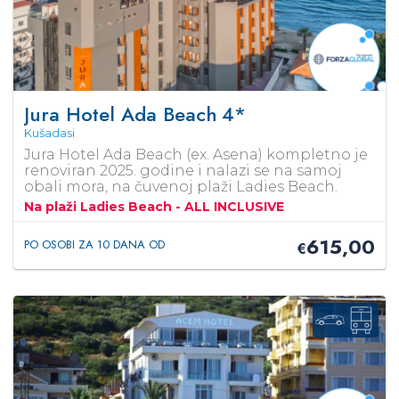
Jura Hotel Ada Beach
4*
Kušadasi
Jura Hotel Ada Beach (ex. Asena) kompletno je
renoviran 2025. godine i nalazi se na samoj
obali mora, na čuvenoj plaži Ladies Beach.
Na plaži Ladies Beach - ALL INCLUSIVE
615,00
PO OSOBI ZA 10 DANA OD
€