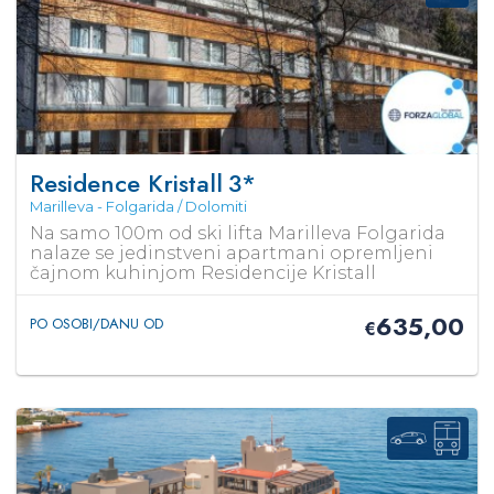
Residence Kristall
3*
Marilleva - Folgarida / Dolomiti
Na samo 100m od ski lifta Marilleva Folgarida
nalaze se jedinstveni apartmani opremljeni
čajnom kuhinjom Residencije Kristall
635,00
PO OSOBI/DANU OD
€