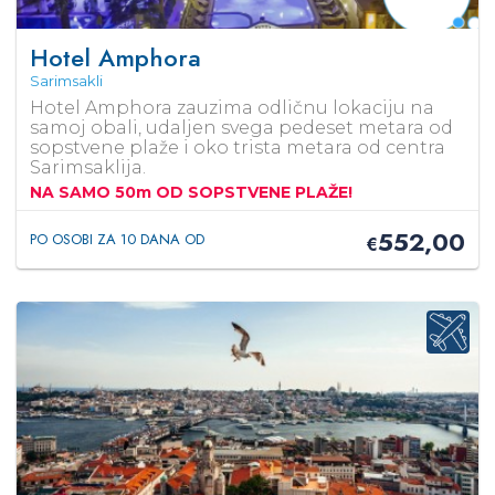
Hotel Amphora
Sarimsakli
Hotel Amphora zauzima odličnu lokaciju na
samoj obali, udaljen svega pedeset metara od
sopstvene plaže i oko trista metara od centra
Sarimsaklija.
NA SAMO 50m OD SOPSTVENE PLAŽE!
552,00
PO OSOBI ZA 10 DANA OD
€