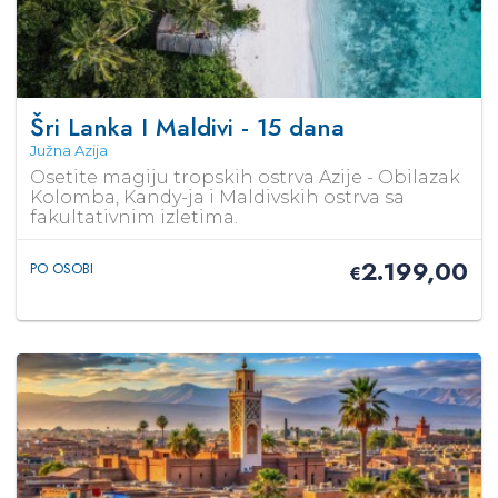
Šri Lanka I Maldivi - 15 dana
Južna Azija
Osetite magiju tropskih ostrva Azije - Obilazak
Kolomba, Kandy-ja i Maldivskih ostrva sa
fakultativnim izletima.
2.199,00
PO OSOBI
€