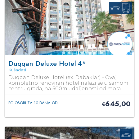
Duqqan Deluxe Hotel
4*
Kušadasi
Duqqan Deluxe Hotel (ex. Dabaklar) - Ovaj
kompletno renoviran hotel nalazi se u samom
centru grada, na 500m udaljenosti od mora.
645,00
PO OSOBI ZA 10 DANA OD
€