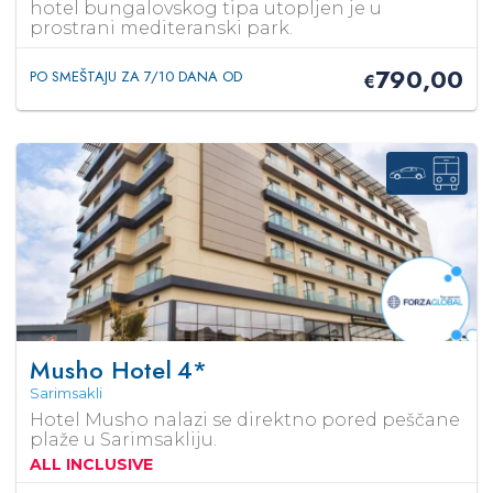
hotel bungalovskog tipa utopljen je u
prostrani mediteranski park.
790,00
PO SMEŠTAJU ZA 7/10 DANA OD
€
Musho Hotel
4*
Sarimsakli
Hotel Musho nalazi se direktno pored peščane
plaže u Sarimsakliju.
ALL INCLUSIVE