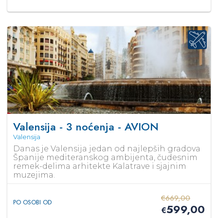
Valensija - 3 noćenja - AVION
Valensija
Danas je Valensija jedan od najlepših gradova
Španije mediteranskog ambijenta, čudesnim
remek-delima arhitekte Kalatrave i sjajnim
muzejima.
€
669,00
PO OSOBI OD
599,00
€