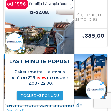
Hotel Mare
Sarimsakli
Hotel Mare 3* – se nalazi na najlepšoj lokaciji u
centralnom delu Sarimsaklija na samoj plaži
odmah do hotela Buyuk Berk.
385,00
PO OSOBI ZA 10 DANA OD
€
LAST MINUTE POPUST
Paket smeštaj + autobus
VEĆ OD
229
199€
PO OSOBI!
12.08 - 22.08.
POGLEDAJ PONUDU
Grand Hotel Sava Superior
4*
Rogaška Slatina