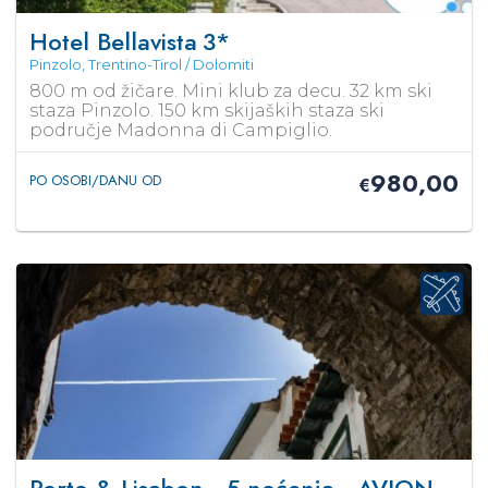
Hotel Bellavista
3*
Pinzolo, Trentino-Tirol / Dolomiti
800 m od žičare. Mini klub za decu. 32 km ski
staza Pinzolo. 150 km skijaških staza ski
područje Madonna di Campiglio.
980,00
PO OSOBI/DANU OD
€