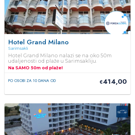
Hotel Grand Milano
Sarimsakli
Hotel Grand Milano nalazi se na oko 50m
udaljenosti od plaže u Sarimsakliju.
Na SAMO 50m od plaže!
414,00
PO OSOBI ZA 10 DANA OD
€