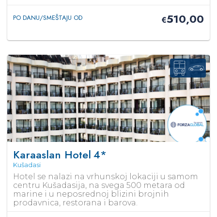
510,00
PO DANU/SMEŠTAJU OD
€
Karaaslan Hotel
4*
Kušadasi
Hotel se nalazi na vrhunskoj lokaciji u samom
centru Kušadasija, na svega 500 metara od
marine i u neposrednoj blizini brojnih
prodavnica, restorana i barova.