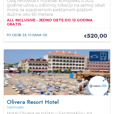
Ovaj renovirani hotelski kompleks iz 2012.
godine uživa u odličnoj lokaciji na samoj obali
mora, sa sopstvenom peščanom plažom
dužine oko 60 metara.
ALL INCLUSIVE - JEDNO DETE DO 12 GODINA
GRATIS
520,00
PO OSOBI ZA 10 DANA OD
€
Olivera Resort Hotel
Sarimsakli
Hotel Olivera se nalazi u Sarimsakliju, na