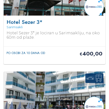
Hotel Sezer
3*
Sarimsakli
Hotel Sezer 3* je lociran u Sarimsakliju, na oko
60m od plaže.
400,00
PO OSOBI ZA 10 DANA OD
€