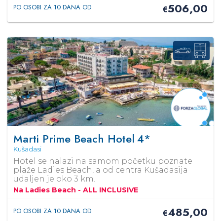
506,00
PO OSOBI ZA 10 DANA OD
€
Marti Prime Beach Hotel
4*
Kušadasi
Hotel se nalazi na samom početku poznate
plaže Ladies Beach, a od centra Kušadasija
udaljen je oko 3 km.
Na Ladies Beach - ALL INCLUSIVE
485,00
PO OSOBI ZA 10 DANA OD
€