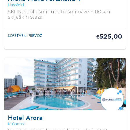
Nassfeld
SKI IN, spoljašnji i unutrašnji bazen, 110 km
skijaških staza.
525,00
SOPSTVENI PREVOZ
€
Hotel Arora
Kušadasi