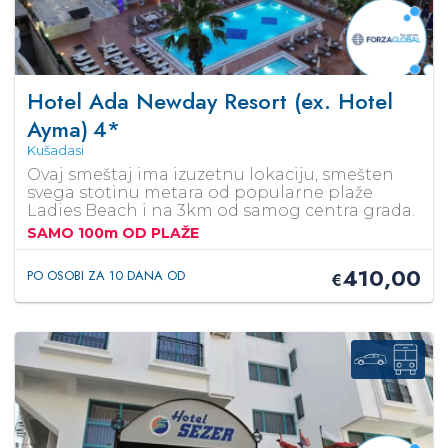
Hotel Ada Newday Resort (ex. Hotel
Ayma)
4*
Kušadasi
Ovaj smeštaj ima izuzetnu lokaciju, smešten
svega stotinu metara od popularne plaže
Ladies Beach i na 3km od samog centra grada.
SAMO 100m OD PLAŽE
410,00
PO OSOBI ZA 10 DANA OD
€