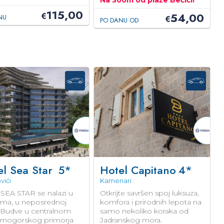
Na 300m od plaže Bečići!
115,00
54,00
€
NU
€
PO DANU OD
el Sea Star
5*
Hotel Capitano
4*
vići
Kamenari
 SEA STAR se nalazi u
Otkrijte savršen spoj luksuza,
ima, u neposrednoj
komfora i prirodnih lepota na
ni Budve u centralnom
samo nekoliko koraka od
crnogorskog primorja
Jadranskog mora.