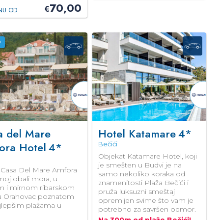
70,00
€
NU OD
O
a del Mare
Hotel Katamare
4*
ora Hotel
4*
Bečići
Objekat Katamare Hotel, koji
je smešten u Budvi je na
 Casa Del Mare Amfora
samo nekoliko koraka od
moj obali mora, u
znamenitosti Plaža Bečići i
 i mirnom ribarskom
pruža luksuzni smeštaj
 Orahovac poznatom
opremljen svime što vam je
jlepšim plažama u
potrebno za savršen odmor.