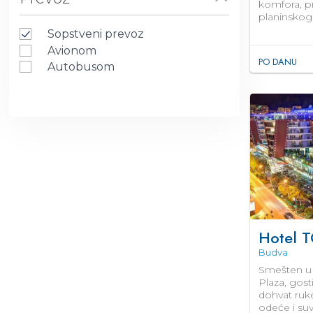
komfora, p
Bar
planinskog
Đakuzi
Sopstveni prevoz
Pogled na planinu
Avionom
PO DANU
Blizu ski staze
Autobusom
Sportski tereni
Sala za sastanke
Prevoz od/do aerodroma
Prostorija za odlaganje prtljaga
Prilagođeno osobama sa
invaliditetom
Hotel T
Budva
Smešten u 
Plaza, gost
dohvat ruk
odeće i suv