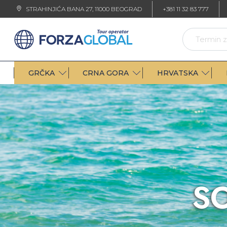
STRAHINJIĆA BANA 27, 11000 BEOGRAD
+381 11 32 83 777
GRČKA
CRNA GORA
HRVATSKA
S