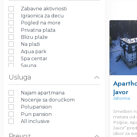
Zabavne aktivnosti
Igraonica za decu
Pogled na more
Privatna plaža
Blizu plaže
Na plaži
Aqua park
Spa centar
Sauna
Bazen
Usluga
Fitnes centar
Apartho
Restoran
Javor
Najam apartmana
Parking
Jahorina
Noćenje sa doručkom
Wi-Fi
Polupansion
Pet friendly
Smešten n
Pun pansion
Terasa
metara od 
All inclusive
Poljice, Apa
Lift
Javor” pred
Klima uređaj
izbor za sv
Prevoz
Kuhinja