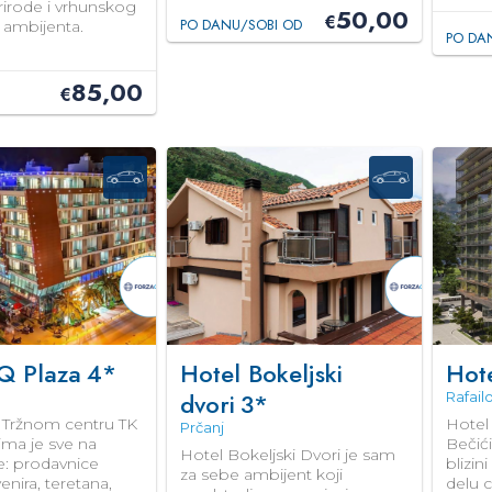
rirode i vrhunskog
50,00
€
PO DANU/SOBI OD
 ambijenta.
PO DA
85,00
€
Q Plaza
4*
Hotel Bokeljski
Hot
dvori
3*
Rafailo
Tržnom centru TK
Hotel
Prčanj
ima je sve na
Bečić
Hotel Bokeljski Dvori je sam
e: prodavnice
blizi
za sebe ambijent koji
enira, teretana,
delu 