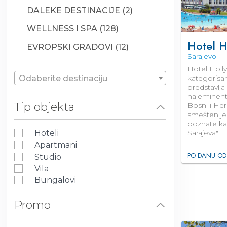
DALEKE DESTINACIJE (2)
WELLNESS I SPA (128)
Hotel 
EVROPSKI GRADOVI (12)
Sarajevo
Hotel Holl
Odaberite destinaciju
kategorisan
predstavlja
najeminentn
Tip objekta
Bosni i Her
smešten je 
poznate ka
Sarajeva"
Hoteli
Apartmani
PO DANU OD
Studio
Vila
Bungalovi
Promo