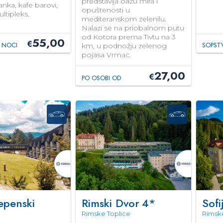
predstavlja oazu mira i
nka, kafe barovi,
opuštenosti u
ltipleks.
mediteranskom zelenilu.
Nalazi se na priobalnom putu
od Kotora prema Tivtu na 3
55,00
€
 NOCI
SOPST
km, u podnožju zelenog
pojasa Vrmac.
27,00
€
PO OSOBI OD
epenski
Rimski Dvor
4*
Sofi
Rimske Toplice
Rimske