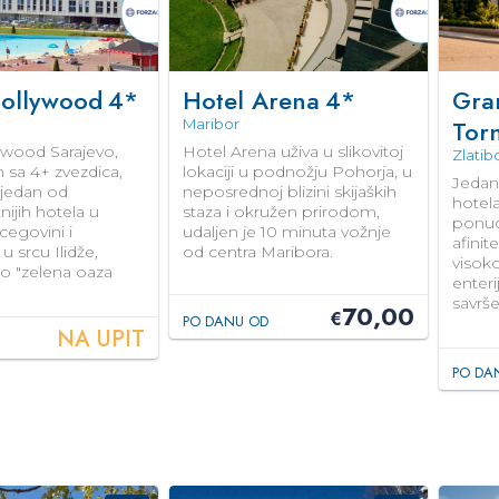
Hollywood
4*
Hotel Arena
4*
Gra
Torn
Maribor
ywood Sarajevo,
Hotel Arena uživa u slikovitoj
Zlatib
 sa 4+ zvezdica,
lokaciji u podnožju Pohorja, u
Jedan 
 jedan od
neposrednoj blizini skijaških
hotela
ijih hotela u
staza i okružen prirodom,
ponuda
cegovini i
udaljen je 10 minuta vožnje
afinit
u srcu Ilidže,
od centra Maribora.
visoko
o "zelena oaza
enteri
savrš
70,00
€
PO DANU OD
NA UPIT
PO DA