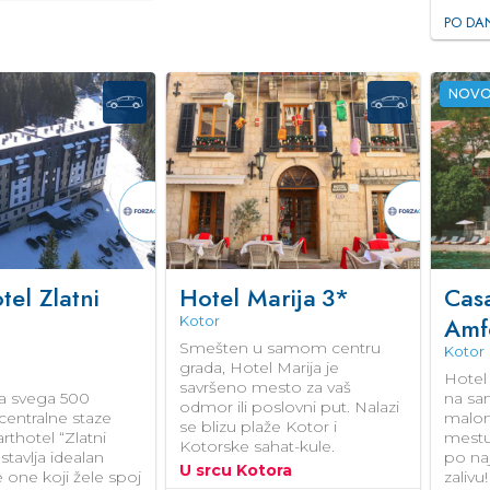
PO DA
NOV
tel Zlatni
Hotel Marija
3*
Cas
Amf
Kotor
Smešten u samom centru
Kotor
grada, Hotel Marija je
Hotel
savršeno mesto za vaš
a svega 500
na sa
odmor ili poslovni put. Nalazi
centralne staze
malom
se blizu plaže Kotor i
rthotel “Zlatni
mestu
Kotorske sahat-kule.
stavlja idealan
po na
U srcu Kotora
e one koji žele spoj
zalivu!