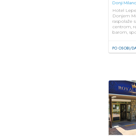
Donji Milan
Hotel Lepen
Donjem Mil
raspolaže s
centrom, r
barom, spo
PO OSOBI/D