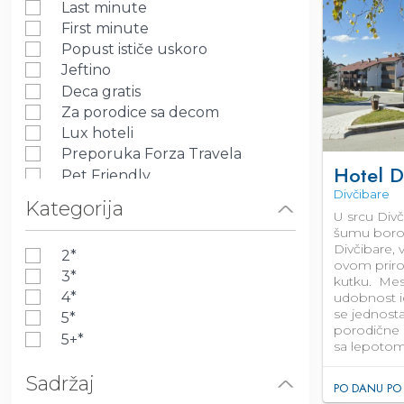
Last minute
First minute
Popust ističe uskoro
Jeftino
Deca gratis
Za porodice sa decom
Lux hoteli
Preporuka Forza Travela
Hotel D
Pet Friendly
Divčibare
Kategorija
U srcu Divč
šumu borov
Divčibare, 
2*
ovom prir
3*
kutku. Mes
4*
udobnost i
se jednosta
5*
porodične 
5+*
sa lepotom
Sadržaj
PO DANU PO