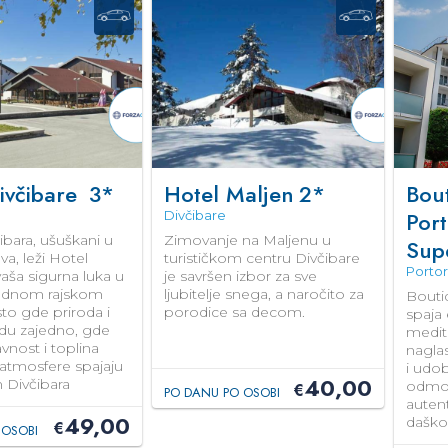
ivčibare
3*
Hotel Maljen
2*
Bou
Por
Divčibare
ibara, ušuškani u
Zimovanje na Maljenu u
Sup
a, leži Hotel
turističkom centru Divčibare
Porto
vaša sigurna luka u
je savršen izbor za sve
odnom rajskom
ljubitelje snega, a naročito za
Bouti
to gde priroda i
porodice sa decom.
spaja 
du zajedno, gde
medit
vnost i toplina
nagla
atmosfere spajaju
i udo
40,00
 Divčibara
odmor
€
PO DANU PO OSOBI
autent
49,00
daško
€
 OSOBI