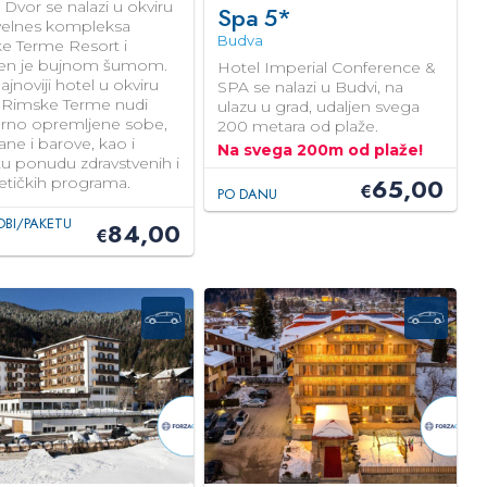
n Dvor se nalazi u okviru
Spa
5*
 velnes kompleksa
Budva
e Terme Resort i
en je bujnom šumom.
Hotel Imperial Conference &
ajnoviji hotel u okviru
SPA se nalazi u Budvi, na
 Rimske Terme nudi
ulazu u grad, udaljen svega
no opremljene sobe,
200 metara od plaže.
ane i barove, kao i
Na svega 200m od plaže!
u ponudu zdravstvenih i
65,00
tičkih programa.
€
PO DANU
OBI/PAKETU
84,00
€