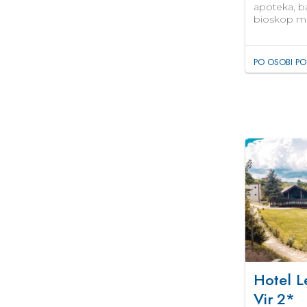
apoteka, ba
bioskop mu
PO OSOBI PO
Hotel L
Vir
2*