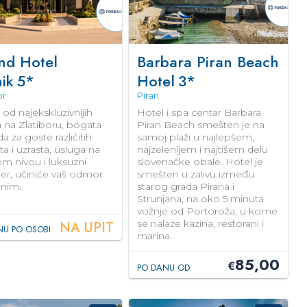
nd Hotel
Barbara Piran Beach
ik
5*
Hotel
3*
or
Piran
od najekskluzivnijih
Hotel i spa centar Barbara
 na Zlatiboru, bogata
Piran Beach smešten je na
 za goste različitih
samoj plaži u najlepšem,
eta i uzrasta, usluga na
najzelenijem i najtišem delu
m nivou i luksuzni
slovenačke obale. Hotel je
jer, učiniće vaš odmor
smešten u zalivu između
enim.
starog grada Pirana i
Strunjana, na oko 5 minuta
vožnje od Portoroža, u kome
se nalaze kazina, restorani i
NA UPIT
NU PO OSOBI
marina.
85,00
€
PO DANU OD