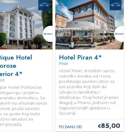
tique Hotel
Hotel Piran
4*
torose
Piran
Hotel Piran, smešten samo
erior
4*
nekoliko koraka od mora,
rož
predstavlja savršen izbor za
sve putnike koji žele da
que Hotel Portorose
uživaju u opuštanju i
eleganciju i prijatnu
istraživanju. Ovaj hotel je pravi
eransku atmosferu. Sa
dragulj u Piranu, jednom od
skom na vrhunski servis
najposećenijih gradova u
bnost, pruža savršen
Sloveniji.
 za goste koji traže
ično iskustvo sa
85,00
m prestiža.
€
PO DANU OD