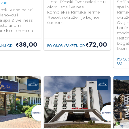
Hotel Rimski Dvor nalazi se u
Sofiji
ovac
okviru spa i velnes
spa i
ski Vir se nalazi u
kompleksa Rimske Terme
Rimsk
anovcu i
Resort i okružen je bujnom
okruž
a spa & wellness
šumom.
Ovaj n
estoranom,
banje
rtskim terenima.
moder
restor
38,00
72,00
bogat
€
€
ANU OD
PO OSOBI/PAKETU OD
kozme
PO OS
OD