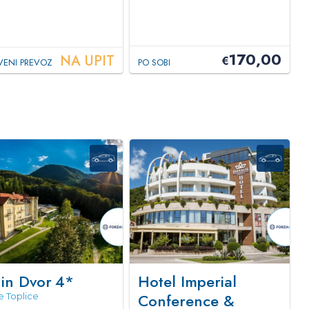
170,00
NA UPIT
€
VENI PREVOZ
PO SOBI
jin Dvor
4*
Hotel Imperial
Conference &
 Toplice